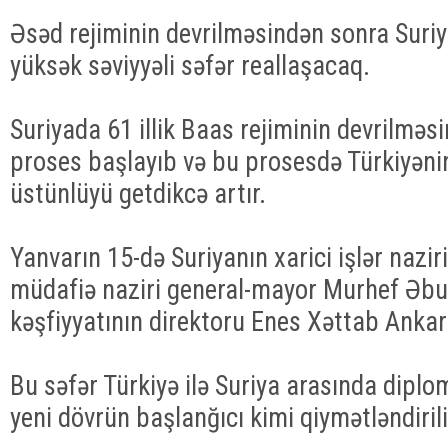
Əsəd rejiminin devrilməsindən sonra Suriy
yüksək səviyyəli səfər reallaşacaq.
Suriyada 61 illik Baas rejiminin devrilməs
proses başlayıb və bu prosesdə Türkiyənin
üstünlüyü getdikcə artır.
Yanvarın 15-də Suriyanın xarici işlər nazir
müdafiə naziri general-mayor Murhef Əbu
kəşfiyyatının direktoru Enes Xəttab Ankar
Bu səfər Türkiyə ilə Suriya arasında dipl
yeni dövrün başlanğıcı kimi qiymətləndirili