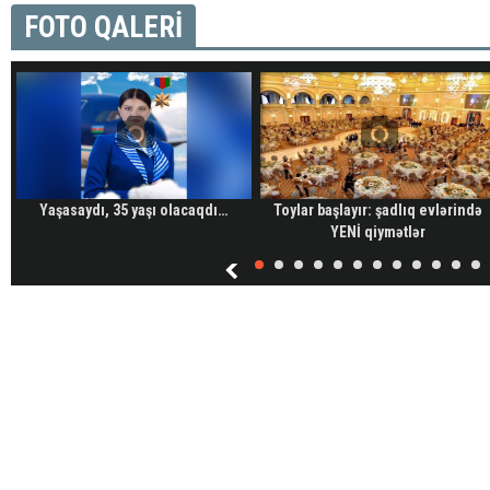
FOTO QALERİ
Yaşasaydı, 35 yaşı olacaqdı…
Toylar başlayır: şadlıq evlərində
YENİ qiymətlər