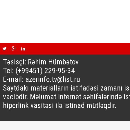
Təsisçi: Rəhim Hümbətov
Tel: (+99451) 229-95-34
E-mail: azerinfo.tv@list.ru
Saytdakı materialların istifadəsi zamanı i
vacibdir. Məlumat internet səhifələrində is
hiperlink vasitəsi ilə istinad mütləqdir.