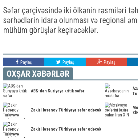
Səfər çərçivəsində iki ölkənin rəsmiləri təh
sərhədlərin idarə olunması və regional əm
mühüm görüşlər keçirəcəklər.
Paylaş
Paylaş
Paylaş
OXŞAR XƏBƏRLƏR
Az
ABŞ-dən Suriyaya kritik səfər
Tü
Mos
Zakir Həsənov Türkiyəyə səfər edəcək
Xİ
Zakir Həsənov Türkiyəyə səfər edəcək