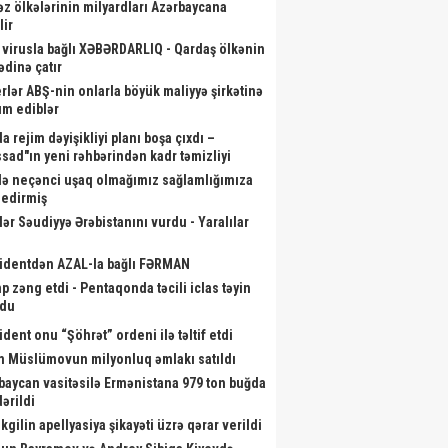
əz ölkələrinin milyardları Azərbaycana
lir
 virusla bağlı XƏBƏRDARLIQ - Qardaş ölkənin
ədinə çatır
rlər ABŞ-nin onlarla böyük maliyyə şirkətinə
m ediblər
a rejim dəyişikliyi planı boşa çıxdı –
sad"ın yeni rəhbərindən kadr təmizliyi
ən il İrəvana gedəcəyik? –
Zakir Həsənov yeni hərbi
Kardio
də neçənci uşaq olmağımız sağlamlığımıza
İLGİNC anons
obyektlərə baxış keçirdi - Fotolar
a
r edirmiş
lər Səudiyyə Ərəbistanını vurdu - Yaralılar
identdən AZAL-la bağlı FƏRMAN
p zəng etdi - Pentaqonda təcili iclas təyin
ndu
ident onu “Şöhrət” ordeni ilə təltif etdi
m Müslümovun milyonluq əmlakı satıldı
baycan vasitəsilə Ermənistana 979 ton buğda
ərildi
kgilin apellyasiya şikayəti üzrə qərar verildi