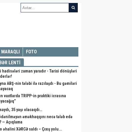
MARAQLI
FOTO
BƏR LENTİ
i hadisələri zaman yaradır - Tarixi dönüşləri
iderlər!
na ABŞ-nin tələbi ilə razılaşdı - Bu gəmiləri
mayacaq
ın vaxtlarda TRIPP-in praktiki icrasına
ayacağıq”
saydı, 35 yaşı olacaqdı…
 ödənilməyən əməkhaqqını necə tələb edə
r? — Açıqlama
o əhalini XƏRCƏ saldı – Çıxış yolu...