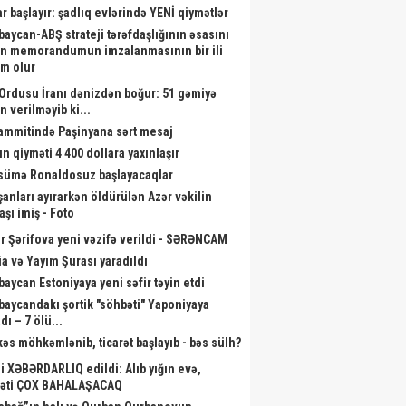
ar başlayır: şadlıq evlərində YENİ qiymətlər
baycan-ABŞ strateji tərəfdaşlığının əsasını
n memorandumun imzalanmasının bir ili
m olur
Ordusu İranı dənizdən boğur: 51 gəmiyə
n verilməyib ki...
sammitində Paşinyana sərt mesaj
ın qiyməti 4 400 dollara yaxınlaşır
ümə Ronaldosuz başlayacaqlar
şanları ayırarkən öldürülən Azər vəkilin
aşı imiş - Foto
r Şərifova yeni vəzifə verildi - SƏRƏNCAM
a və Yayım Şurası yaradıldı
baycan Estoniyaya yeni səfir təyin etdi
baycandakı şortik "söhbəti" Yaponiyaya
dı – 7 ölü...
kəs möhkəmlənib, ticarət başlayıb - bəs sülh?
li XƏBƏRDARLIQ edildi: Alıb yığın evə,
əti ÇOX BAHALAŞACAQ