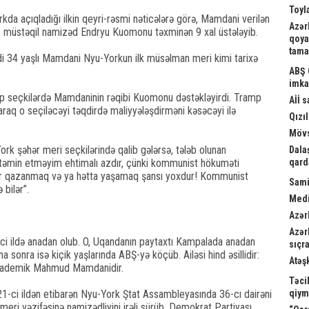
Toyl
da açıqladığı ilkin qeyri-rəsmi nəticələrə görə, Mamdani verilən
Azər
ibi, müstəqil namizəd Endryu Kuomonu təxminən 9 xal üstələyib.
qoya
tama
i 34 yaşlı Mamdani Nyu-Yorkun ilk müsəlman meri kimi tarixə
ABŞ 
imka
p seçkilərdə Mamdaninin rəqibi Kuomonu dəstəkləyirdi. Tramp
Aİİ 
raq o seçiləcəyi təqdirdə maliyyələşdirməni kəsəcəyi ilə
Qızıl
Mövs
 şəhər meri seçkilərində qalib gələrsə, tələb olunan
Dala
təmin etməyim ehtimalı azdır, çünki kommunist hökuməti
qard
ğur qazanmaq və ya hətta yaşamaq şansı yoxdur! Kommunist
Sami
bilər”.
Medi
Azər
Azər
ildə anadan olub. O, Uqandanın paytaxtı Kampalada anadan
sıçra
aha sonra isə kiçik yaşlarında ABŞ-yə köçüb. Ailəsi hind əsillidir:
Atəş
ə akademik Mahmud Mamdanidir.
Təci
 2021-ci ildən etibarən Nyu-York Ştat Assambleyasında 36-cı dairəni
qiym
 meri vəzifəsinə namizədliyini irəli sürüb, Demokrat Partiyası