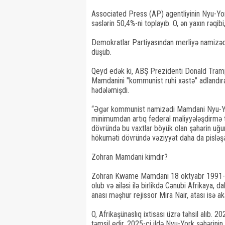
Associated Press (AP) agentliyinin Nyu-York
səslərin 50,4%-ni toplayıb. O, ən yaxın rəq
Demokratlar Partiyasından merliyə namizəd
düşüb.
Qeyd edək ki, ABŞ Prezidenti Donald Tram
Mamdanini "kommunist ruhi xəstə" adlandıra
hədələmişdi.
“Əgər kommunist namizədi Mamdani Nyu-York
minimumdan artıq federal maliyyələşdirmə 
dövründə bu vaxtlar böyük olan şəhərin u
hökuməti dövründə vəziyyət daha da pisləşə 
Zohran Mamdani kimdir?
Zohran Kwame Mamdani 18 oktyabr 1991-ci 
olub və ailəsi ilə birlikdə Cənubi Afrikaya, d
anası məşhur rejissor Mira Nair, atası is
O, Afrikaşünaslıq ixtisası üzrə təhsil alıb.
təmsil edir. 2025-ci ildə Nyu-York şəhərinin