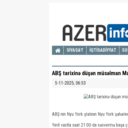
SİYASƏT
İQTİSADİYYAT
SO
ABŞ tarixinə düşən müsəlman Ma
5-11-2025, 06:53
ABŞ-nin Nyu York ştatının Nyu York şəhərində 
Yerli vaxtla saat 21:00-da səsvermə başa ça