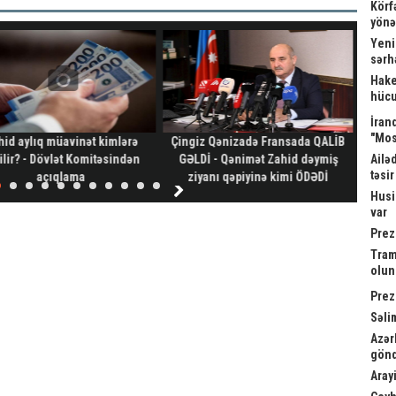
Körf
yönə
Yeni
sərh
Hake
hücu
İrand
"Mos
hid aylıq müavinət kimlərə
Çingiz Qənizadə Fransada QALİB
Gəl
ilir? - Dövlət Komitəsindən
GƏLDİ - Qənimət Zahid dəymiş
Ailə
təsi
açıqlama
ziyanı qəpiyinə kimi ÖDƏDİ
Husi
var
Prez
Tram
olu
Prez
Səli
Azər
gönd
Arayi