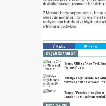
daxilində mütərəqqi (demokratik sosialist) m
Z.Mamdani kirayə haqqına nəzarət, kirayə h
olan sosial mənzillərin tikintisi kimi mənzil 
nəqliyyat pilot layihələrini və böyük şəhər
artırılmasını dəstəkləyir.
Paylaş
Paylaş
OXŞAR XƏBƏRLƏR
Tramp CNN və “New York Tim
"yalançı" dedi
Türkiyə seçkilərində səslərin
faizdən çoxu hesablanıb - Y
Tramp: "Prezident seçilsəm
Londonun müsəlman merini..
FOTO QALERİ