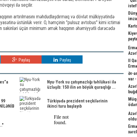
“Qar
övqeyi ilə seçilir.
istef
Düny
aqqının artırılmasını məhdudlaşdırmaq və dövlət mülkiyyətində
imz
siyasətinə üstünlük verir. O, həmçinin "pulsuz avtobus" kimi ictimai
Kart
lərin sakinləri üçün minimum əmək haqqının əhəmiyyətli dərəcədə
Kiyev
payta
Ermə
Azər
Paylaş
Paylaş
II Q
Ermə
Ər-a
var 
es”a
Nyu-York su çatışmazlığı təhlükəsi ilə
Azər
üzləşib: 150 ilin ən böyük quraqlığı ...
buğd
Müqa
 99
Türkiyədə prezident seçkilərinin
ödən
ENİLƏNİB
ikinci turu başlayıb
Azər
oldu
."
Ermə
xərc