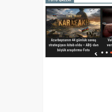
ar başlayır: şadlıq evlərində
Azərbaycanın 44 günlük savaş
Va
YENİ qiymətlər
strategiyası kitab oldu – ABŞ-dən
ver
böyük araşdırma-Foto