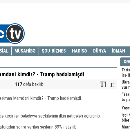
SİAL
MÜSAHİBƏ
ŞOU-BİZNES
HADİSƏ
DÜNYA
İDMAN
XƏ
Tarix
mdani kimdir? - Tramp hədələmişdi
isə l
Ukray
117
dəfə baxılıb
vur
“Yax
başl
Yaşa
İşçi
keçirilən bələdiyyə seçkilərinin ilkin nəticələri açıqlanıb.
bilə
tdıqdan sonra verilən səslərin 89%-i sayılıb.
Metr