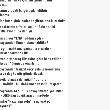
abağ”ın halı və Qurban Qurbanovun
ası...
anın diqqəti bu görüşdə: Mühüm
alanma
dan istədiyiniz qədər köçürmə edə bilərsiniz
 səfərinin şifrələri açılır - Bakı hər iki
xtla eyni dildə danışır
ni spiker YENƏ həddini aşdı –
baycandan Ermənistana təhlükə?
aregin məhkəmə qarşısına çıxarılır -
nistan tarixində ilk
rvadın yanaraq ölməsinə görə həbs edilən
- Evdən 15 min də oğurlanıb
baycandan tranzit keçməklə Ermənistana
a və daş kömür göndəriləcək
vilə olmasa da, müəllif qonorarı
ilməlidir - Ali Məhkəmədən mühüm qərar
baycanın 44 günlük savaş strategiyası kitab
 – ABŞ-dən böyük araşdırma-Foto
nilər “Naxçıvan yolu”na nə vaxt pul
ləyəcək?