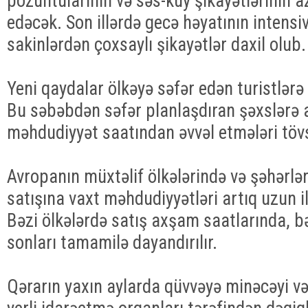
pozuntularının və səs-küy şikayətlərinin
edəcək. Son illərdə gecə həyatının intensiv
sakinlərdən çoxsaylı şikayətlər daxil olub.
Yeni qaydalar ölkəyə səfər edən turistlərə
Bu səbəbdən səfər planlaşdıran şəxslərə al
məhdudiyyət saatından əvvəl etmələri tövs
Avropanın müxtəlif ölkələrində və şəhərləri
satışına vaxt məhdudiyyətləri artıq uzun il
Bəzi ölkələrdə satış axşam saatlarında, bə
sonları tamamilə dayandırılır.
Qərarın yaxın aylarda qüvvəyə minəcəyi v