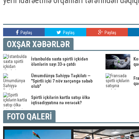
yerli idarəetmə orqanları tərəfindən dəqiqlə
Paylaş
Paylaş
Paylaş
OXŞAR XƏBƏRLƏR
İstanbulda saxta spirtli içkidən
Kos
ölənlərin sayı 33-ə çatdı
qa
Ümumdünya Səhiyyə Təşkilatı —
Fra
"Spirtli içki 7 növ xərçəngə səbəb
qa
olub"
Spirtli içkilərin kartla satışı ölkə
iqtisadiyyatına nə verəcək?
FOTO QALERİ