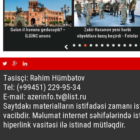
Gələn il İrəvana gedəcəyik? –
Zakir Həsənov yeni hərbi
İLGİNC anons
obyektlərə baxış keçirdi - Fotolar
Təsisçi: Rəhim Hümbətov
Tel: (+99451) 229-95-34
E-mail: azerinfo.tv@list.ru
Saytdakı materialların istifadəsi zamanı i
vacibdir. Məlumat internet səhifələrində is
hiperlink vasitəsi ilə istinad mütləqdir.