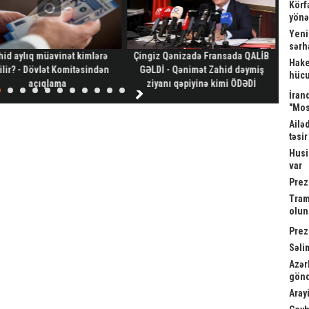
Körf
yönə
Yeni
sərh
hid aylıq müavinət kimlərə
Çingiz Qənizadə Fransada QALİB
Gəl
Hake
ilir? - Dövlət Komitəsindən
GƏLDİ - Qənimət Zahid dəymiş
hücu
açıqlama
ziyanı qəpiyinə kimi ÖDƏDİ
İrand
"Mos
Ailə
təsi
Husi
var
Prez
Tram
olu
Prez
Səli
Azər
gönd
Arayi