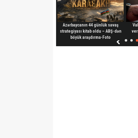
ar başlayır: şadlıq evlərində
Azərbaycanın 44 günlük savaş
Va
YENİ qiymətlər
strategiyası kitab oldu – ABŞ-dən
ver
böyük araşdırma-Foto