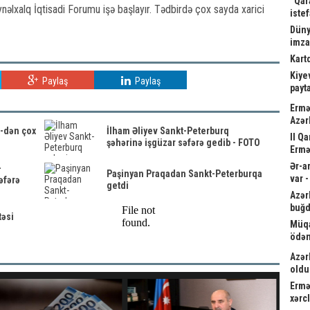
“Qar
əlxalq İqtisadi Forumu işə başlayır. Tədbirdə çox sayda xarici
istef
Düny
imz
Kart
Kiyev
Paylaş
Paylaş
payta
Ermə
Azər
-dən çox
İlham Əliyev Sankt-Peterburq
II Q
şəhərinə işgüzar səfərə gedib - FOTO
Ermə
Ər-a
-
Paşinyan Praqadan Sankt-Peterburqa
var 
əfərə
getdi
Azər
buğd
təsi
Müqa
ödən
Azər
oldu
Ermə
xərc