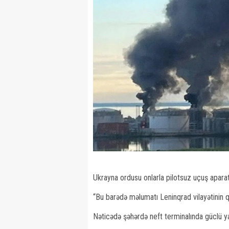
Ukrayna ordusu onlarla pilotsuz uçuş apara
“Bu barədə məlumatı Leninqrad vilayətinin
Nəticədə şəhərdə neft terminalında güclü yan