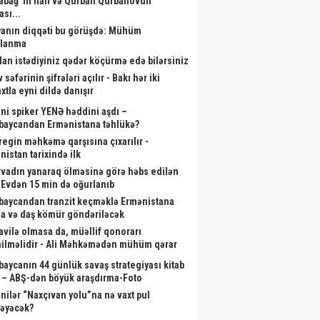
abağ”ın halı və Qurban Qurbanovun
ası...
anın diqqəti bu görüşdə: Mühüm
alanma
dan istədiyiniz qədər köçürmə edə bilərsiniz
 səfərinin şifrələri açılır - Bakı hər iki
xtla eyni dildə danışır
ni spiker YENƏ həddini aşdı –
baycandan Ermənistana təhlükə?
aregin məhkəmə qarşısına çıxarılır -
nistan tarixində ilk
rvadın yanaraq ölməsinə görə həbs edilən
- Evdən 15 min də oğurlanıb
baycandan tranzit keçməklə Ermənistana
a və daş kömür göndəriləcək
vilə olmasa da, müəllif qonorarı
ilməlidir - Ali Məhkəmədən mühüm qərar
baycanın 44 günlük savaş strategiyası kitab
 – ABŞ-dən böyük araşdırma-Foto
nilər “Naxçıvan yolu”na nə vaxt pul
ləyəcək?