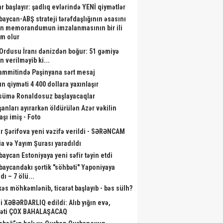
ar başlayır: şadlıq evlərində YENİ qiymətlər
baycan-ABŞ strateji tərəfdaşlığının əsasını
n memorandumun imzalanmasının bir ili
m olur
Ordusu İranı dənizdən boğur: 51 gəmiyə
n verilməyib ki...
sammitində Paşinyana sərt mesaj
ın qiyməti 4 400 dollara yaxınlaşır
ümə Ronaldosuz başlayacaqlar
şanları ayırarkən öldürülən Azər vəkilin
aşı imiş - Foto
r Şərifova yeni vəzifə verildi - SƏRƏNCAM
a və Yayım Şurası yaradıldı
baycan Estoniyaya yeni səfir təyin etdi
baycandakı şortik "söhbəti" Yaponiyaya
dı – 7 ölü...
kəs möhkəmlənib, ticarət başlayıb - bəs sülh?
li XƏBƏRDARLIQ edildi: Alıb yığın evə,
əti ÇOX BAHALAŞACAQ