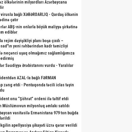
əz ölkələrinin milyardları Azərbaycana
lir
 virusla bağlı XƏBƏRDARLIQ - Qardaş ölkənin
ədinə çatır
ən il İrəvana gedəcəyik? –
Zakir Həsənov yeni hərbi
Kardio
rlər ABŞ-nin onlarla böyük maliyyə şirkətinə
İLGİNC anons
obyektlərə baxış keçirdi - Fotolar
a
m ediblər
a rejim dəyişikliyi planı boşa çıxdı –
sad"ın yeni rəhbərindən kadr təmizliyi
də neçənci uşaq olmağımız sağlamlığımıza
r edirmiş
lər Səudiyyə Ərəbistanını vurdu - Yaralılar
identdən AZAL-la bağlı FƏRMAN
p zəng etdi - Pentaqonda təcili iclas təyin
ndu
ident onu “Şöhrət” ordeni ilə təltif etdi
m Müslümovun milyonluq əmlakı satıldı
baycan vasitəsilə Ermənistana 979 ton buğda
ərildi
kgilin apellyasiya şikayəti üzrə qərar verildi