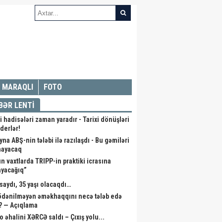
MARAQLI
FOTO
BƏR LENTİ
i hadisələri zaman yaradır - Tarixi dönüşləri
iderlər!
na ABŞ-nin tələbi ilə razılaşdı - Bu gəmiləri
mayacaq
ın vaxtlarda TRIPP-in praktiki icrasına
ayacağıq”
saydı, 35 yaşı olacaqdı…
 ödənilməyən əməkhaqqını necə tələb edə
r? — Açıqlama
o əhalini XƏRCƏ saldı – Çıxış yolu...