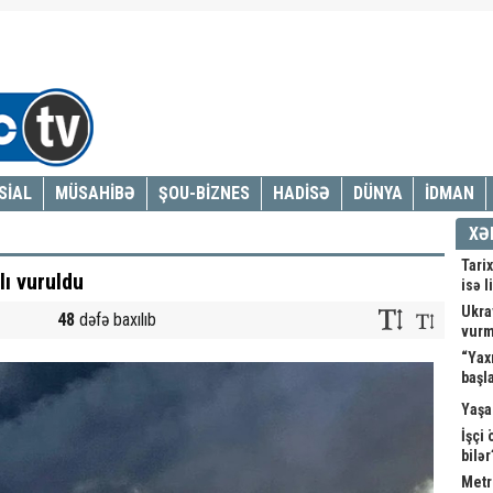
SİAL
MÜSAHİBƏ
ŞOU-BİZNES
HADİSƏ
DÜNYA
İDMAN
XƏ
Tarix
ı vuruldu
isə l
Ukray
48
dəfə baxılıb
vur
“Yax
başl
Yaşa
İşçi
bilə
Metr