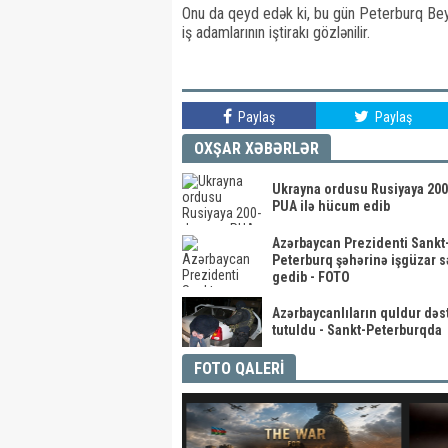
Onu da qeyd edək ki, bu gün Peterburq Beyn
iş adamlarının iştirakı gözlənilir.
Paylaş
Paylaş
OXŞAR XƏBƏRLƏR
Ukrayna ordusu Rusiyaya 200
PUA ilə hücum edib
Azərbaycan Prezidenti Sankt
Peterburq şəhərinə işgüzar s
gedib - FOTO
Azərbaycanlıların quldur dəs
tutuldu - Sankt-Peterburqda
FOTO QALERİ