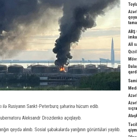
Toyl
Azər
qoya
tama
ABŞ 
imka
Aİİ 
Qızıl
Mövs
Dala
qard
Sami
Medi
Azər
Azər
tı ilə Rusiyanın Sankt-Peterburq şəhərinə hücum edib.
sıçra
Atəş
 qubernatoru Aleksandr Drozdenko açıqlayıb.
Təci
ğın qeydə alınıb. Sosial şəbəkələrdə yanğının görüntüləri yayılıb.
qiym