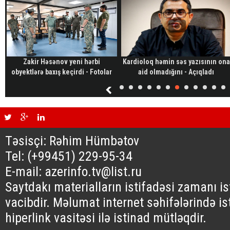
Zakir Həsənov yeni hərbi
Kardioloq həmin səs yazısının ona
obyektlərə baxış keçirdi - Fotolar
aid olmadığını - Açıqladı
Təsisçi: Rəhim Hümbətov
Tel: (+99451) 229-95-34
E-mail: azerinfo.tv@list.ru
Saytdakı materialların istifadəsi zamanı i
vacibdir. Məlumat internet səhifələrində is
hiperlink vasitəsi ilə istinad mütləqdir.