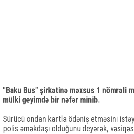
"Baku Bus" şirkətinə məxsus 1 nömrəli 
mülki geyimdə bir nəfər minib.
Sürücü ondan kartla ödəniş etməsini istəy
polis əməkdaşı olduğunu deyərək, vəsiqəs