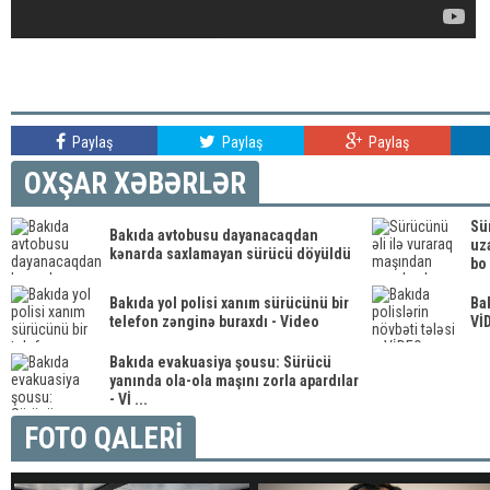
Paylaş
Paylaş
Paylaş
OXŞAR XƏBƏRLƏR
Sü
Bakıda avtobusu dayanacaqdan
uza
kənarda saxlamayan sürücü döyüldü
bo 
Bakıda yol polisi xanım sürücünü bir
Bak
telefon zənginə buraxdı - Video
Vİ
Bakıda evakuasiya şousu: Sürücü
yanında ola-ola maşını zorla apardılar
- Vİ ...
FOTO QALERİ