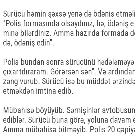
Sürücü həmin şəxsə yenə də ödəniş etməli
"Polis formasında olsaydınız, hə, ödəniş
minə bilərdiniz. Amma hazırda formada de
də, ödəniş edin".
Polis bundan sonra sürücünü hədələməyə b
çıxartdıraram. Görərsən sən". Və ardından
zəng vurub. Sürücü isə bu müddət ərzind
etməkdən imtina edib.
Mübahisə böyüyüb. Sərnişinlər avtobusun
ediblər. Sürücü buna görə, yoluna davam 
Amma mübahisə bitməyib. Polis 20 qəpiyə