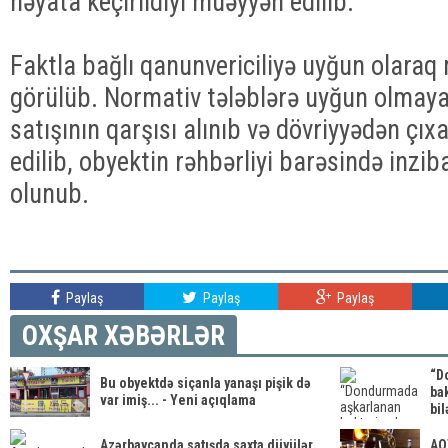
həyata keçirildiyi müəyyən edilib.
Faktla bağlı qanunvericiliyə uyğun olaraq 
görülüb. Normativ tələblərə uyğun olmay
satışının qarşısı alınıb və dövriyyədən çıx
edilib, obyektin rəhbərliyi barəsində inzib
olunub.
Paylaş
Paylaş
Paylaş
OXŞAR XƏBƏRLƏR
“D
Bu obyektdə siçanla yanaşı pişik də
ba
var imiş... - Yeni açıqlama
bil
Azərbaycanda satışda saxta düyülər
AQT