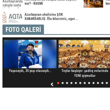
var? - RƏSMİ
ba
Azərbaycan əhalisinə ŞOK
XƏBƏRDARLIQ: Ölə bilərsiniz, əgər...
FOTO QALERİ
Yaşasaydı, 35 yaşı olacaqdı…
Toylar başlayır: şadlıq evlərində
YENİ qiymətlər