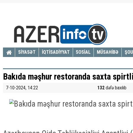
SİYASƏT
İQTİSADİYYAT
SOSİAL
MÜSAHİBƏ
ŞOU
Bakıda məşhur restoranda saxta spirtli
7-10-2024, 14:22
132
dəfə baxılıb