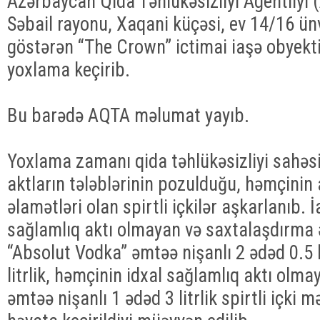
Azərbaycan Qida Təhlükəsizliyi Agentliyi 
Səbail rayonu, Xaqani küçəsi, ev 14/16 ün
göstərən “The Crown” ictimai iaşə obyek
yoxlama keçirib.
Bu barədə AQTA məlumat yayıb.
Yoxlama zamanı qida təhlükəsizliyi sahəs
aktların tələblərinin pozulduğu, həmçinin
əlamətləri olan spirtli içkilər aşkarlanıb. 
sağlamlıq aktı olmayan və saxtalaşdırma 
“Absolut Vodka” əmtəə nişanlı 2 ədəd 0.5 li
litrlik, həmçinin idxal sağlamlıq aktı olm
əmtəə nişanlı 1 ədəd 3 litrlik spirtli içki m