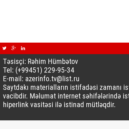
Təsisçi: Rəhim Hümbətov
Tel: (+99451) 229-95-34
E-mail: azerinfo.tv@list.ru
Saytdakı materialların istifadəsi zamanı i
vacibdir. Məlumat internet səhifələrində is
hiperlink vasitəsi ilə istinad mütləqdir.