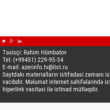
Təsisçi: Rəhim Hümbətov
Tel: (+99451) 229-95-34
E-mail: azerinfo.tv@list.ru
Saytdakı materialların istifadəsi zamanı i
vacibdir. Məlumat internet səhifələrində is
hiperlink vasitəsi ilə istinad mütləqdir.