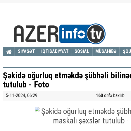
SİYASƏT
İQTİSADİYYAT
SOSİAL
MÜSAHİBƏ
ŞOU
Şəkidə oğurluq etməkdə şübhəli bilinə
tutulub - Foto
5-11-2024, 06:29
160
dəfə baxılıb