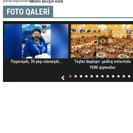
silahlı basqın edib
FOTO QALERİ
Yaşasaydı, 35 yaşı olacaqdı…
Toylar başlayır: şadlıq evlərində
YENİ qiymətlər