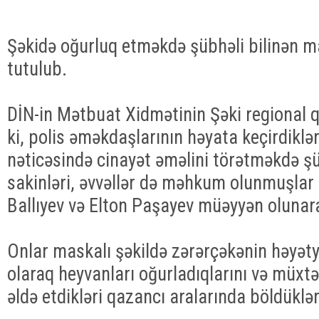
Şəkidə oğurluq etməkdə şübhəli bilinən m
tutulub.
DİN-in Mətbuat Xidmətinin Şəki regional q
ki, polis əməkdaşlarının həyata keçirdiklə
nəticəsində cinayət əməlini törətməkdə şü
sakinləri, əvvəllər də məhkum olunmuşlar -
Ballıyev və Elton Paşayev müəyyən olunara
Onlar maskalı şəkildə zərərçəkənin həyəty
olaraq heyvanları oğurladıqlarını və müxtə
əldə etdikləri qazancı aralarında böldükləri