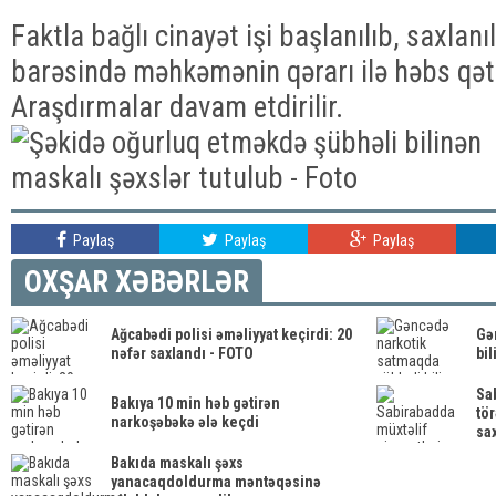
Faktla bağlı cinayət işi başlanılıb, saxlanıl
barəsində məhkəmənin qərarı ilə həbs qəti
Araşdırmalar davam etdirilir.
Paylaş
Paylaş
Paylaş
OXŞAR XƏBƏRLƏR
Ağcabədi polisi əməliyyat keçirdi: 20
Gə
nəfər saxlandı - FOTO
bil
Sa
Bakıya 10 min həb gətirən
tö
narkoşəbəkə ələ keçdi
sax
Bakıda maskalı şəxs
yanacaqdoldurma məntəqəsinə