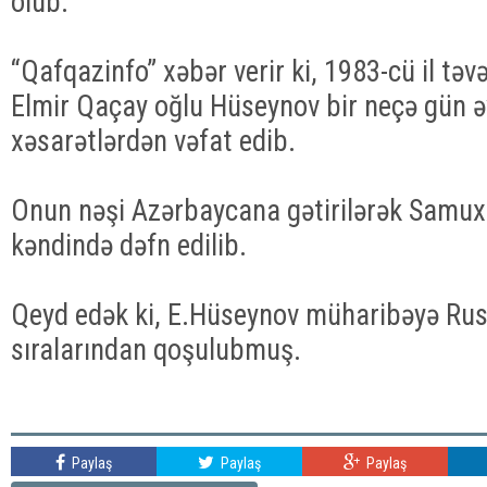
olub.
“Qafqazinfo” xəbər verir ki, 1983-cü il təv
Elmir Qaçay oğlu Hüseynov bir neçə gün əv
xəsarətlərdən vəfat edib.
Onun nəşi Azərbaycana gətirilərək Samu
kəndində dəfn edilib.
Qeyd edək ki, E.Hüseynov müharibəyə Rus
sıralarından qoşulubmuş.
Paylaş
Paylaş
Paylaş