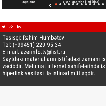
açıqlama
ziyanı qəpiyinə kimi ÖDƏDİ
Təsisçi: Rəhim Hümbətov
Tel: (+99451) 229-95-34
E-mail: azerinfo.tv@list.ru
Saytdakı materialların istifadəsi zamanı i
vacibdir. Məlumat internet səhifələrində is
hiperlink vasitəsi ilə istinad mütləqdir.