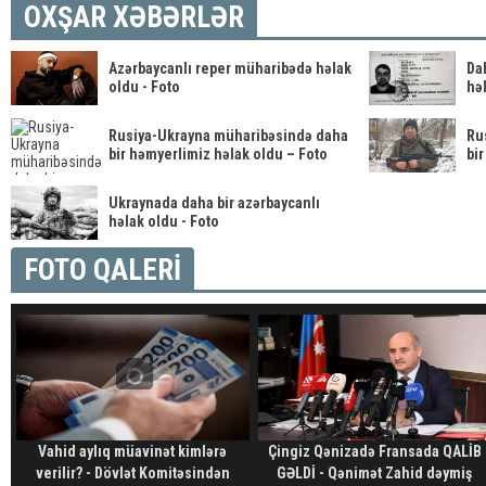
OXŞAR XƏBƏRLƏR
Azərbaycanlı reper müharibədə həlak
Da
oldu - Foto
həl
Rusiya-Ukrayna müharibəsində daha
Ru
bir həmyerlimiz həlak oldu – Foto
bir
Ukraynada daha bir azərbaycanlı
həlak oldu - Foto
FOTO QALERİ
Vahid aylıq müavinət kimlərə
Çingiz Qənizadə Fransada QALİB
verilir? - Dövlət Komitəsindən
GƏLDİ - Qənimət Zahid dəymiş