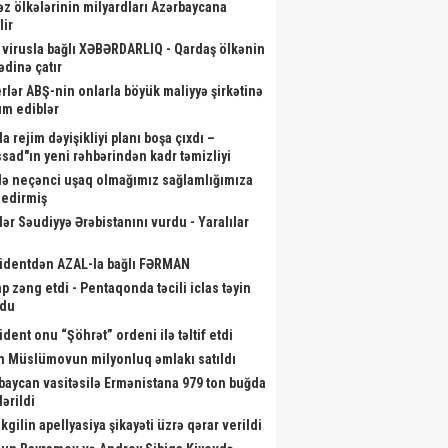
əz ölkələrinin milyardları Azərbaycana
lir
 virusla bağlı XƏBƏRDARLIQ - Qardaş ölkənin
ədinə çatır
rlər ABŞ-nin onlarla böyük maliyyə şirkətinə
m ediblər
a rejim dəyişikliyi planı boşa çıxdı –
sad"ın yeni rəhbərindən kadr təmizliyi
də neçənci uşaq olmağımız sağlamlığımıza
id aylıq müavinət kimlərə
Çingiz Qənizadə Fransada QALİB
Gəl
r edirmiş
ilir? - Dövlət Komitəsindən
GƏLDİ - Qənimət Zahid dəymiş
lər Səudiyyə Ərəbistanını vurdu - Yaralılar
açıqlama
ziyanı qəpiyinə kimi ÖDƏDİ
identdən AZAL-la bağlı FƏRMAN
p zəng etdi - Pentaqonda təcili iclas təyin
ndu
ident onu “Şöhrət” ordeni ilə təltif etdi
m Müslümovun milyonluq əmlakı satıldı
baycan vasitəsilə Ermənistana 979 ton buğda
ərildi
kgilin apellyasiya şikayəti üzrə qərar verildi