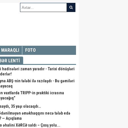
MARAQLI
FOTO
BƏR LENTİ
i hadisələri zaman yaradır - Tarixi dönüşləri
iderlər!
na ABŞ-nin tələbi ilə razılaşdı - Bu gəmiləri
mayacaq
ın vaxtlarda TRIPP-in praktiki icrasına
ayacağıq”
saydı, 35 yaşı olacaqdı…
 ödənilməyən əməkhaqqını necə tələb edə
r? — Açıqlama
o əhalini XƏRCƏ saldı – Çıxış yolu...