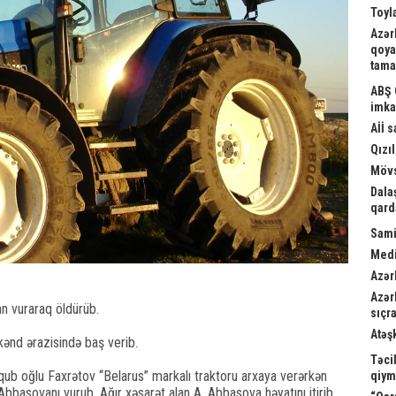
Toyl
Azər
qoya
tama
ABŞ 
imka
Aİİ 
Qızıl
Mövs
Dala
qard
Sami
Medi
Azər
Azər
an vuraraq öldürüb.
sıçra
Atəş
kənd ərazisində baş verib.
Təci
qub oğlu Faxrətov “Belarus” markalı traktoru arxaya verərkən
qiym
 Abbasovanı vurub. Ağır xəsarət alan A. Abbasova həyatını itirib.