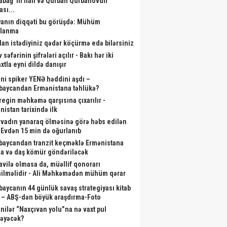
abağ”ın halı və Qurban Qurbanovun
ası...
anın diqqəti bu görüşdə: Mühüm
alanma
dan istədiyiniz qədər köçürmə edə bilərsiniz
 səfərinin şifrələri açılır - Bakı hər iki
xtla eyni dildə danışır
ni spiker YENƏ həddini aşdı –
baycandan Ermənistana təhlükə?
aregin məhkəmə qarşısına çıxarılır -
nistan tarixində ilk
rvadın yanaraq ölməsinə görə həbs edilən
- Evdən 15 min də oğurlanıb
baycandan tranzit keçməklə Ermənistana
a və daş kömür göndəriləcək
vilə olmasa da, müəllif qonorarı
ilməlidir - Ali Məhkəmədən mühüm qərar
baycanın 44 günlük savaş strategiyası kitab
 – ABŞ-dən böyük araşdırma-Foto
nilər “Naxçıvan yolu”na nə vaxt pul
ləyəcək?