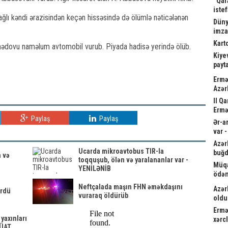
“Qar
istef
ğlı kəndi ərazisindən keçən hissəsində də ölümlə nəticələnən
Düny
imz
Kart
mədovu naməlum avtomobil vurub. Piyada hadisə yerində ölüb.
Kiyev
payta
Ermə
Azər
II Q
Ermə
Paylaş
Paylaş
Ər-a
var 
Azər
Ucarda mikroavtobus TIR-la
buğd
 və
toqquşub, ölən və yaralananlar var -
Müqa
YENİLƏNİB
ödən
Neftçalada maşın FHN əməkdaşını
Azər
ürdü
vuraraq öldürüb
oldu
Ermə
yaxınları
xərc
RÜAT