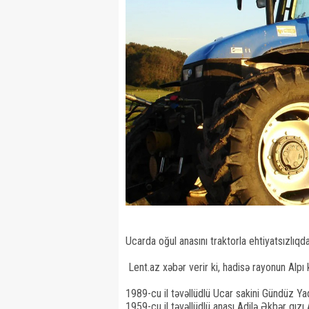
Ucarda oğul anasını traktorla ehtiyatsızlıqd
Lent.az xəbər verir ki, hadisə rayonun Alpı 
1989-cu il təvəllüdlü Ucar sakini Gündüz Ya
1959-cu il təvəllüdlü anası Adilə Əkbər qızı