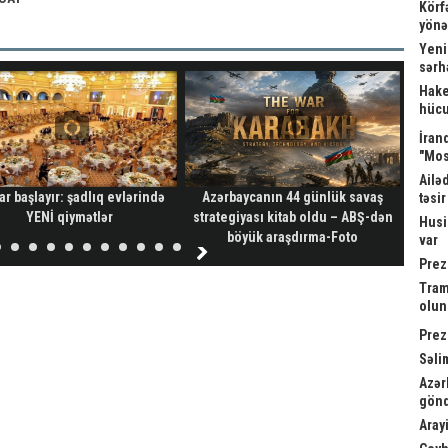
Körf
yönə
Yeni
sərh
Hake
hücu
İrand
"Mos
Ailə
ar başlayır: şadlıq evlərində
Azərbaycanın 44 günlük savaş
Vah
təsi
YENİ qiymətlər
strategiyası kitab oldu – ABŞ-dən
ver
Husi
böyük araşdırma-Foto
var
Prez
Tram
olu
Prez
Səli
Azər
gönd
Arayi