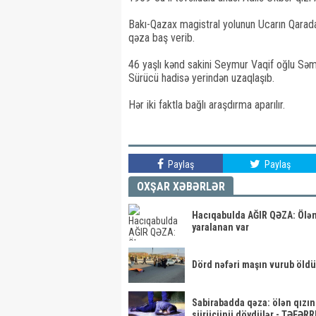
Bakı-Qazax magistral yolunun Ucarın Qarada
qəza baş verib.
46 yaşlı kənd sakini Seymur Vaqif oğlu Sə
Sürücü hadisə yerindən uzaqlaşıb.
Hər iki faktla bağlı araşdırma aparılır.
Paylaş
Paylaş
OXŞAR XƏBƏRLƏR
Hacıqabulda AĞIR QƏZA: Ölən
yaralanan var
Dörd nəfəri maşın vurub öld
Sabirabadda qəza: ölən qızın 
sürücünü döydülər - TƏFƏR