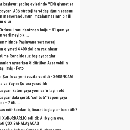
ar başlayır: şadlıq evlərində YENİ qiymətlər
baycan-ABŞ strateji tərəfdaşlığının əsasını
n memorandumun imzalanmasının bir ili
m olur
Ordusu İranı dənizdən boğur: 51 gəmiyə
n verilməyib ki...
sammitində Paşinyana sərt mesaj
ın qiyməti 4 400 dollara yaxınlaşır
ümə Ronaldosuz başlayacaqlar
şanları ayırarkən öldürülən Azər vəkilin
aşı imiş - Foto
r Şərifova yeni vəzifə verildi - SƏRƏNCAM
a və Yayım Şurası yaradıldı
baycan Estoniyaya yeni səfir təyin etdi
baycandakı şortik "söhbəti" Yaponiyaya
dı – 7 ölü...
kəs möhkəmlənib, ticarət başlayıb - bəs sülh?
li XƏBƏRDARLIQ edildi: Alıb yığın evə,
əti ÇOX BAHALAŞACAQ