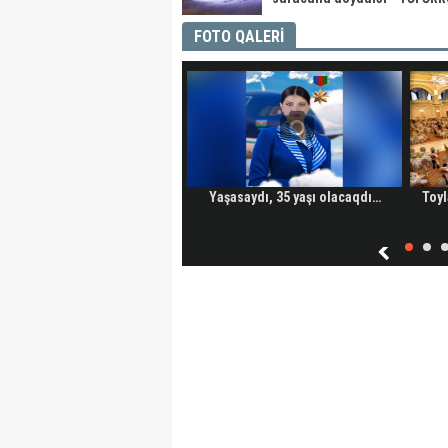
FOTO QALERİ
Yaşasaydı, 35 yaşı olacaqdı…
Toyl