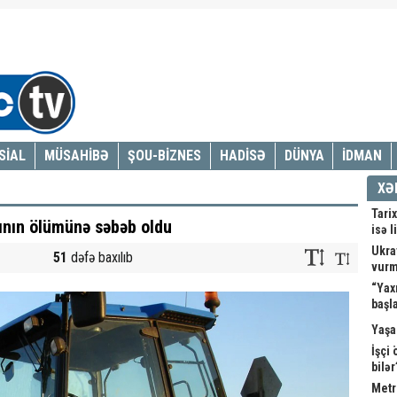
SİAL
MÜSAHİBƏ
ŞOU-BİZNES
HADİSƏ
DÜNYA
İDMAN
XƏ
Tarix
ının ölümünə səbəb oldu
isə l
Ukray
51
dəfə baxılıb
vur
“Yax
başl
Yaşa
İşçi
bilə
Metr