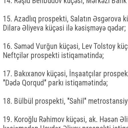
14. Rəşid Behbudov küçəsi, Mərkəzi Bank 
15. Azadlıq prospekti, Salatın Əsgərova k
Dilarə Əliyeva küçəsi ilə kəsişməyə qədər;
16. Səməd Vurğun küçəsi, Lev Tolstoy küç
Neftçilər prospekti istiqamətində;
17. Bakıxanov küçəsi, İnşaatçılar prospek
"Dədə Qorqud" parkı istiqamətində;
18. Bülbül prospekti, "Sahil" metrostansiy
19. Koroğlu Rəhimov küçəsi, ak. Həsən Əli