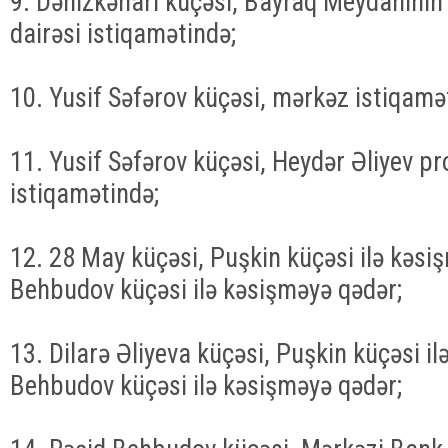
9. Dənizkənarı küçəsi, Bayraq Meydanının
dairəsi istiqamətində;
10. Yusif Səfərov küçəsi, mərkəz istiqamə
11. Yusif Səfərov küçəsi, Heydər Əliyev pr
istiqamətində;
12. 28 May küçəsi, Puşkin küçəsi ilə kəs
Behbudov küçəsi ilə kəsişməyə qədər;
13. Dilarə Əliyeva küçəsi, Puşkin küçəsi i
Behbudov küçəsi ilə kəsişməyə qədər;