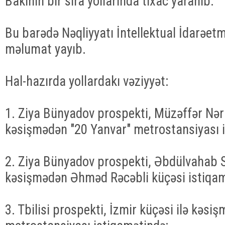
Bakının bir sıra yollarında tıxac yaranıb.
Bu barədə Nəqliyyatı İntellektual İdarəet
məlumat yayıb.
Hal-hazırda yollardakı vəziyyət:
1. Ziya Bünyadov prospekti, Müzəffər Nər
kəsişmədən "20 Yanvar" metrostansiyası 
2. Ziya Bünyadov prospekti, Əbdülvahab 
kəsişmədən Əhməd Rəcəbli küçəsi istiqam
3. Tbilisi prospekti, İzmir küçəsi ilə kəsi