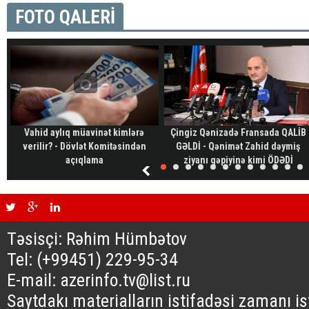
FOTO QALERİ
Vahid aylıq müavinət kimlərə
Çingiz Qənizadə Fransada QALİB
verilir? - Dövlət Komitəsindən
GƏLDİ - Qənimət Zahid dəymiş
açıqlama
ziyanı qəpiyinə kimi ÖDƏDİ
Təsisçi: Rəhim Hümbətov
Tel: (+99451) 229-95-34
E-mail: azerinfo.tv@list.ru
Saytdakı materialların istifadəsi zamanı i