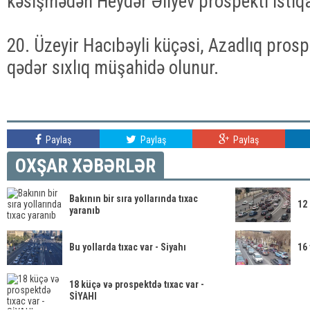
kəsişmədən Heydər Əliyev prospekti istiq
20. Üzeyir Hacıbəyli küçəsi, Azadlıq prosp
qədər sıxlıq müşahidə olunur.
Paylaş
Paylaş
Paylaş
OXŞAR XƏBƏRLƏR
Bakının bir sıra yollarında tıxac
12 
yaranıb
Bu yollarda tıxac var - Siyahı
16 
18 küçə və prospektdə tıxac var -
SİYAHI