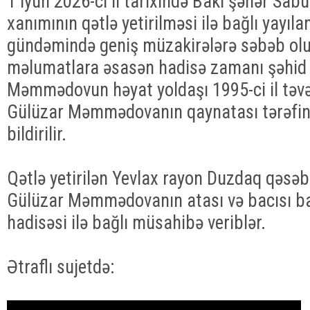
1 iyun 2026-cı il tarixində Bakı şəhər Sa
xanımının qətlə yetirilməsi ilə bağlı yayıl
gündəmində geniş müzakirələrə səbəb olub
məlumatlara əsasən hadisə zamanı şəhid
Məmmədovun həyat yoldaşı 1995-ci il təv
Gülüzar Məmmədovanın qaynatası tərəfində
bildirilir.
Qətlə yetirilən Yevlax rayon Duzdaq qəsə
Gülüzar Məmmədovanın atası və bacısı ba
hadisəsi ilə bağlı müsahibə veriblər.
Ətraflı sujetdə: