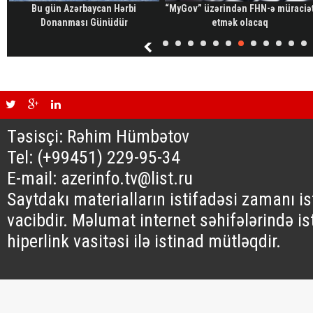
a
Bu gün Azərbaycan Hərbi
“MyGov” üzərindən FHN-ə müraciə
Donanması Günüdür
etmək olacaq
Təsisçi: Rəhim Hümbətov
Tel: (+99451) 229-95-34
E-mail: azerinfo.tv@list.ru
Saytdakı materialların istifadəsi zamanı i
vacibdir. Məlumat internet səhifələrində is
hiperlink vasitəsi ilə istinad mütləqdir.