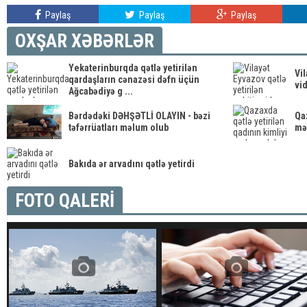
Paylaş
Paylaş
Paylaş
OXŞAR XƏBƏRLƏR
Yekaterinburqda qətlə yetirilən
Vil
qardaşların cənazəsi dəfn üçün
vi
Ağcabədiyə g ...
Bərdədəki DƏHŞƏTLİ OLAYIN - bəzi
Qaz
təfərrüatları məlum olub
mə
Bakıda ər arvadını qətlə yetirdi
FOTO QALERİ