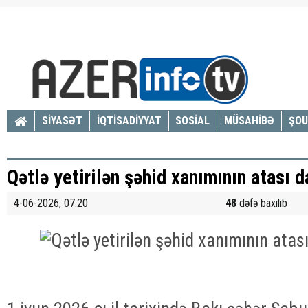
SİYASƏT
İQTİSADİYYAT
SOSİAL
MÜSAHİBƏ
ŞOU
Qətlə yetirilən şəhid xanımının atası 
4-06-2026, 07:20
48
dəfə baxılıb