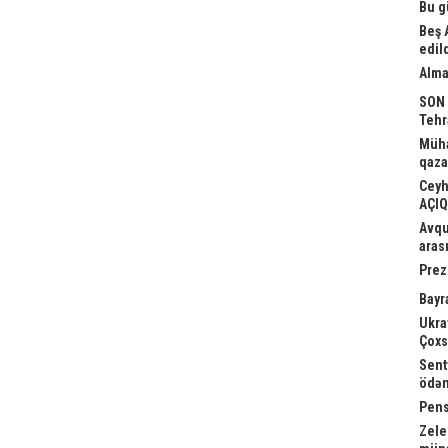
Bu g
Beş 
edil
Alma
SON 
Tehr
Müha
qaza
Ceyh
AÇI
Avqu
aras
Prez
Bayr
Ukra
Çoxsa
Sent
ödən
Pens
Zele