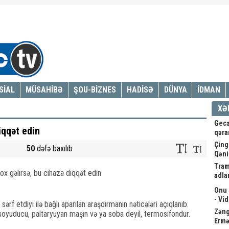
SİAL
MÜSAHİBƏ
ŞOU-BİZNES
HADİSƏ
DÜNYA
İDMAN
XƏ
Gecə
iqqət edin
qəra
Çing
50
dəfə baxılıb
Qəni
Tram
adla
Onu 
- Vi
sərf etdiyi ilə bağlı aparılan araşdırmanın nəticələri açıqlanıb.
Zəngə
 soyuducu, paltaryuyan maşın və ya soba deyil, termosifondur.
Ermə