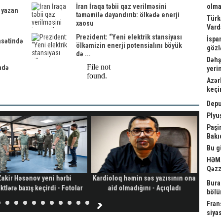
İran İraqa təbii qaz verilməsini
olma
x yazan
tamamilə dayandırıb: ölkədə enerji
Türk
xaosu
Vard
Prezident: “Yeni elektrik stansiyası
İspa
asətində
ölkəmizin enerji potensialını böyük
gözl
də ...
Dəhş
fadə
yeri
Azər
keçi
Depu
Plyu
Paşi
Bakı
Bu g
HƏMA
Qəzz
Zakir Həsənov yeni hərbi
Kardioloq həmin səs yazısının ona
B
Bura
tlərə baxış keçirdi - Fotolar
aid olmadığını - Açıqladı
bölü
Fran
siya