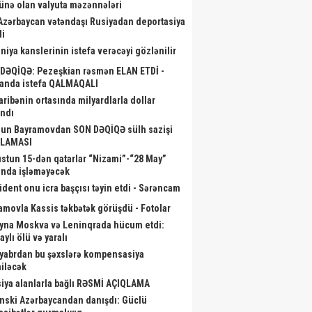
ünə olan valyuta məzənnələri
Azərbaycan vətəndaşı Rusiyadan deportasiya
di
niya kanslerinin istefa verəcəyi gözlənilir
DƏQİQƏ: Pezeşkian rəsmən ELAN ETDİ -
anda istefa QALMAQALI
ribənin ortasında milyardlarla dollar
ndı
un Bayramovdan SON DƏQİQƏ sülh sazişi
QLAMASI
stun 15-dən qatarlar “Nizami”-“28 May”
ında işləməyəcək
ident onu icra başçısı təyin etdi - Sərəncam
amovla Kassis təkbətək görüşdü - Fotolar
yna Moskva və Leninqrada hücum etdi:
ylı ölü və yaralı
yabrdan bu şəxslərə kompensasiya
iləcək
iya alanlarla bağlı RƏSMİ AÇIQLAMA
nski Azərbaycandan danışdı: Güclü