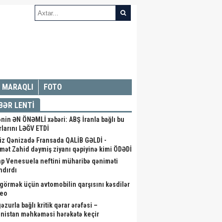
MARAQLI
FOTO
BƏR LENTİ
nin ƏN ÖNƏMLİ xəbəri: ABŞ İranla bağlı bu
rlarını LƏĞV ETDİ
iz Qənizadə Fransada QALİB GƏLDİ -
mət Zahid dəymiş ziyanı qəpiyinə kimi ÖDƏDİ
p Venesuela neftini müharibə qəniməti
ndırdı
görmək üçün avtomobilin qarşısını kəsdilər
deo
zurla bağlı kritik qərar ərəfəsi –
nistan məhkəməsi hərəkətə keçir