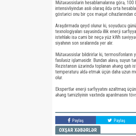
Mütəxəssislərin hesablamalarına görə, 100 lit
intensivliyindən asılı olaraq ildə orta hesab
göstərici onu bir çox məişət cihazlarından d
Araşdırmada qeyd olunur ki, soyuducu gün
texnologiyaları sayəsində illik enerji sərfiy
istehlakı isə cəmi bir neçə yüz kWh səviyyə
siyahının son sıralarında yer alır.
Mütəxəssislər bildirirlər ki, termosifonları
fasiləsiz işləməsidir. Bundan əlavə, suyun tər
Rezistansın üzərində toplanan əhəng qatı isti
temperaturu əldə etmək üçün daha uzun müdd
olur.
Ekspertlər enerji sərfiyyatını azaltmaq üçü
əhəng təmizliyinin vaxtında aparılmasını tövs
Paylaş
Paylaş
OXŞAR XƏBƏRLƏR