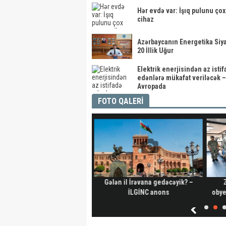
Hər evdə var: İşıq pulunu ço
cihaz
Azərbaycanın Energetika Siy
20 İllik Uğur
Elektrik enerjisindən az isti
edənlərə mükafat veriləcək –
Avropada
FOTO QALERİ
iz Qənizadə Fransada QALİB
Gələn il İrəvana gedəcəyik? –
LDİ - Qənimət Zahid dəymiş
İLGİNC anons
obyek
iyanı qəpiyinə kimi ÖDƏDİ