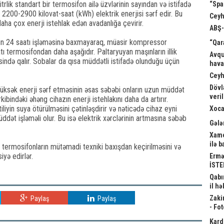
rlik standart bir termosifon ailə üzvlərinin sayından və istifadə
“Spa
la 2200-2900 kilovat-saat (kWh) elektrik enerjisi sərf edir. Bu
Ceyh
aha çox enerji istehlak edən avadanlığa çevirir.
ABŞ-
ün 24 saatı işləməsinə baxmayaraq, müasir kompressor
“Qar
yatı termosifondan daha aşağıdır. Paltaryuyan maşınların illik
Avqu
sində qalır. Sobalar da qısa müddətli istifadə olunduğu üçün
hava
Ceyh
Dövl
n yüksək enerji sərf etməsinin əsas səbəbi onların uzun müddət
veri
kibindəki əhəng cihazın enerji istehlakını daha da artırır.
liyin suya ötürülməsini çətinləşdirir və nəticədə cihaz eyni
Xoca
ət işləməli olur. Bu isə elektrik xərclərinin artmasına səbəb
Gələ
Xame
ilə 
n termosifonların mütəmadi texniki baxışdan keçirilməsini və
iyə edirlər.
Ermə
İSTE
Qabı
il hə
Zaki
Paylaş
Paylaş
- Fot
Kard