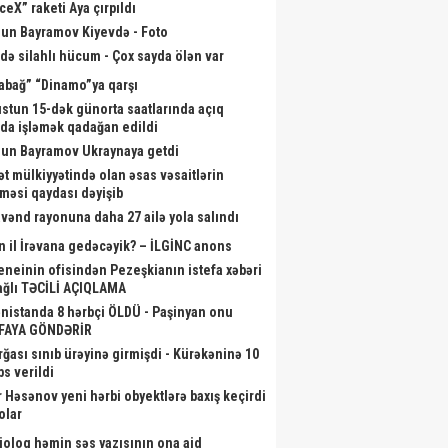
ceX” raketi Aya çırpıldı
un Bayramov Kiyevdə - Foto
də silahlı hücum - Çox sayda ölən var
abağ” “Dinamo”ya qarşı
stun 15-dək günorta saatlarında açıq
da işləmək qadağan edildi
un Bayramov Ukraynaya getdi
ət mülkiyyətində olan əsas vəsaitlərin
lməsi qaydası dəyişib
vənd rayonuna daha 27 ailə yola salındı
n il İrəvana gedəcəyik? – İLGİNC anons
neinin ofisindən Pezeşkianın istefa xəbəri
bağlı TƏCİLİ AÇIQLAMA
nistanda 8 hərbçi ÖLDÜ - Paşinyan onu
FAYA GÖNDƏRİR
rğası sınıb ürəyinə girmişdi - Kürəkəninə 10
bs verildi
r Həsənov yeni hərbi obyektlərə baxış keçirdi
olar
ioloq həmin səs yazısının ona aid