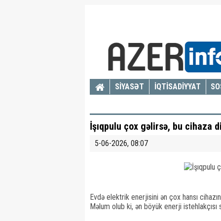
SİYASƏT
İQTİSADİYYAT
SO
İşıqpulu çox gəlirsə, bu cihaza d
5-06-2026, 08:07
Evdə elektrik enerjisini ən çox hansı cihazın 
Məlum olub ki, ən böyük enerji istehlakçısı