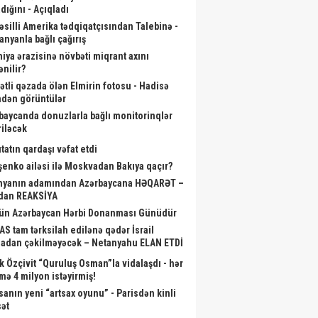
dığını - Açıqladı
əsilli Amerika tədqiqatçısından Talebinə -
anyanla bağlı çağırış
niya ərazisinə növbəti miqrant axını
ənilir?
ətli qəzada ölən Elmirin fotosu - Hadisə
ndən görüntülər
baycanda donuzlarla bağlı monitorinqlər
riləcək
tatın qardaşı vəfat etdi
şenko ailəsi ilə Moskvadan Bakıya qaçır?
nyanın adamından Azərbaycana HƏQARƏT –
dan REAKSİYA
ün Azərbaycan Hərbi Donanması Günüdür
S tam tərksilah edilənə qədər İsrail
adan çəkilməyəcək – Netanyahu ELAN ETDİ
u gün Azərbaycan Hərbi
“MyGov” üzərindən FHN-ə müraciət
Kartda
k Özçivit “Quruluş Osman”la vidalaşdı - hər
Donanması Günüdür
etmək olacaq
mə 4 milyon istəyirmiş!
sanın yeni “artsax oyunu” - Parisdən kinli
sət