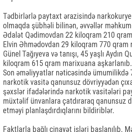
Tədbirlərlə paytaxt ərazisində narkokurye
olmaqda şübhəli bilinən, əvvəllər məhkum
Ədalət Qədimovdan 22 kiloqram 210 qram 
Elvin Əhmədovdan 29 kiloqram 770 qram m
Günel Tağıyeva və tanışı, 45 yaşlı Aydın 
kiloqram 615 qram marixuana aşkarlanıb.
Son əməliyyatlar nəticəsində ümumilikdə 
narkotik vasitə qanunsuz dövriyyədən çıxa
şəxslər ifadələrində narkotik vasitələri pa
müxtəlif ünvanlara çatdıraraq qanunsuz dö
etməyi planlaşdırdıqlarını bildiriblər.
Faktlarla bağlı cinayət işləri başlanılıb. 