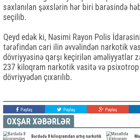
saxlanılan şəxslərin hər biri barəsində hə
seçilib.
Qeyd edək ki, Nəsimi Rayon Polis İdarəsi
tərəfindən cari ilin əvvəlindən narkotik v
dövriyyəsinə qarşı keçirilən əməliyyatlar
237 kiloqram narkotik vasitə və psixotr
dövriyyədən çıxarılıb.
Paylaş
Paylaş
Paylaş
OXŞAR XƏBƏRLƏR
Bərdədə 8 kiloqramdan artıq narkotik
Ma