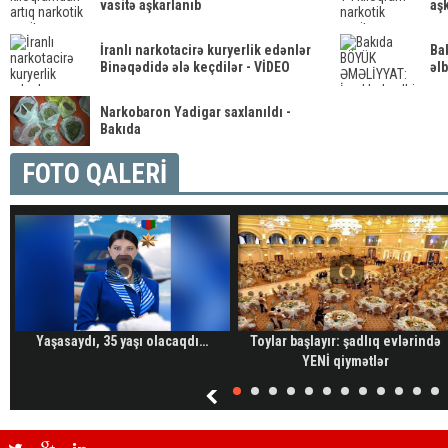
vasitə aşkarlanıb
aş
İranlı narkotacirə kuryerlik edənlər
Ba
Binəqədidə ələ keçdilər - VİDEO
əl
Narkobaron Yadigar saxlanıldı -
Bakıda
FOTO QALERİ
Yaşasaydı, 35 yaşı olacaqdı…
Toylar başlayır: şadlıq evlərində
YENİ qiymətlər