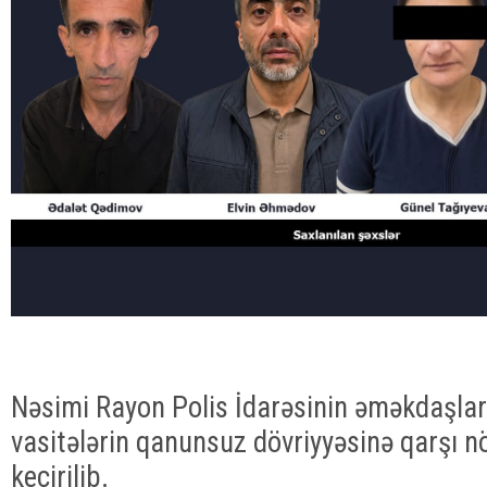
Nəsimi Rayon Polis İdarəsinin əməkdaşları
vasitələrin qanunsuz dövriyyəsinə qarşı n
keçirilib.