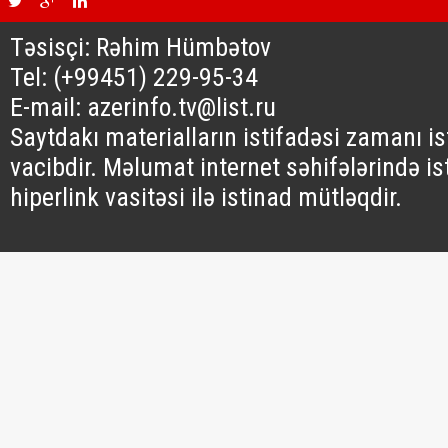
Təsisçi: Rəhim Hümbətov
Tel: (+99451) 229-95-34
E-mail: azerinfo.tv@list.ru
Saytdakı materialların istifadəsi zamanı i
vacibdir. Məlumat internet səhifələrində is
hiperlink vasitəsi ilə istinad mütləqdir.