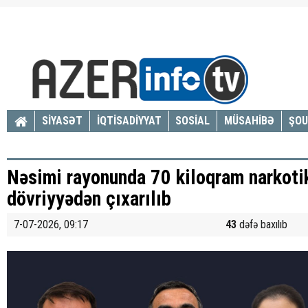
SİYASƏT
İQTİSADİYYAT
SOSİAL
MÜSAHİBƏ
ŞOU
Nəsimi rayonunda 70 kiloqram narkoti
dövriyyədən çıxarılıb
7-07-2026, 09:17
43
dəfə baxılıb