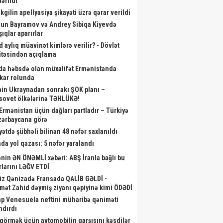
ərildi
kgilin apellyasiya şikayəti üzrə qərar verildi
un Bayramov və Andrey Sibiqa Kiyevdə
ıqlar aparırlar
d aylıq müavinət kimlərə verilir? - Dövlət
təsindən açıqlama
da həbsdə olan müxalifət Ermənistanda
skar rolunda
nin Ukraynadan sonrakı ŞOK planı –
sovet ölkələrinə TƏHLÜKƏ!
 Ermənistan üçün dağları partladır – Türkiyə
zərbaycana görə
yətdə şübhəli bilinən 48 nəfər saxlanıldı
oloq həmin səs yazısının ona
Bu gün Azərbaycan Hərbi
“MyGov
da yol qəzası: 5 nəfər yaralandı
id olmadığını - Açıqladı
Donanması Günüdür
nin ƏN ÖNƏMLİ xəbəri: ABŞ İranla bağlı bu
rlarını LƏĞV ETDİ
iz Qənizadə Fransada QALİB GƏLDİ -
mət Zahid dəymiş ziyanı qəpiyinə kimi ÖDƏDİ
p Venesuela neftini müharibə qəniməti
ndırdı
görmək üçün avtomobilin qarşısını kəsdilər