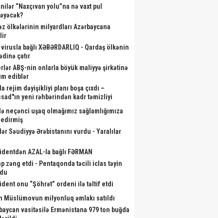
nilər “Naxçıvan yolu”na nə vaxt pul
ləyəcək?
əz ölkələrinin milyardları Azərbaycana
lir
 virusla bağlı XƏBƏRDARLIQ - Qardaş ölkənin
ədinə çatır
rlər ABŞ-nin onlarla böyük maliyyə şirkətinə
m ediblər
a rejim dəyişikliyi planı boşa çıxdı –
sad"ın yeni rəhbərindən kadr təmizliyi
də neçənci uşaq olmağımız sağlamlığımıza
r edirmiş
lər Səudiyyə Ərəbistanını vurdu - Yaralılar
identdən AZAL-la bağlı FƏRMAN
p zəng etdi - Pentaqonda təcili iclas təyin
ndu
ident onu “Şöhrət” ordeni ilə təltif etdi
m Müslümovun milyonluq əmlakı satıldı
baycan vasitəsilə Ermənistana 979 ton buğda