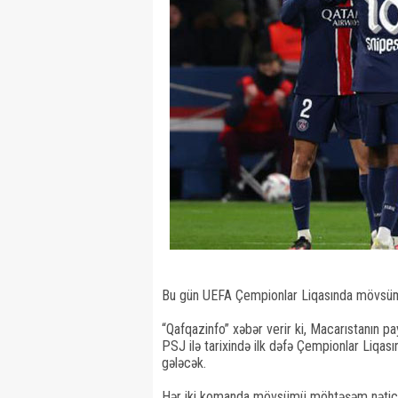
Bu gün UEFA Çempionlar Liqasında mövsümün
“Qafqazinfo” xəbər verir ki, Macarıstanın 
PSJ ilə tarixində ilk dəfə Çempionlar Liqa
gələcək.
Hər iki komanda mövsümü möhtəşəm nəticə