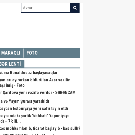
MARAQLI
FOTO
BƏR LENTİ
ümə Ronaldosuz başlayacaqlar
şanları ayırarkən öldürülən Azər vəkilin
aşı imiş - Foto
r Şərifova yeni vəzifə verildi - SƏRƏNCAM
a və Yayım Şurası yaradıldı
baycan Estoniyaya yeni səfir təyin etdi
baycandakı şortik "söhbəti" Yaponiyaya
dı – 7 ölü...
kəs möhkəmlənib, ticarət başlayıb - bəs sülh?