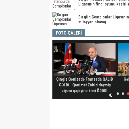
Liqasının final oyunu keçiril
Bu gün Çempionlar Liqasının 
müəyyən olacaq
FOTO QALERİ
hid aylıq müavinət kimlərə
Çingiz Qənizadə Fransada QALİB
Gəl
ilir? - Dövlət Komitəsindən
GƏLDİ - Qənimət Zahid dəymiş
açıqlama
ziyanı qəpiyinə kimi ÖDƏDİ