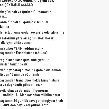
li XƏBƏRDARLIQ edildi: Alıb yığın evə,
əti ÇOX BAHALAŞACAQ
abağ”ın halı və Qurban Qurbanovun
ası...
anın diqqəti bu görüşdə: Mühüm
alanma
dan istədiyiniz qədər köçürmə edə bilərsiniz
 səfərinin şifrələri açılır - Bakı hər iki
xtla eyni dildə danışır
ni spiker YENƏ həddini aşdı –
baycandan Ermənistana təhlükə?
aregin məhkəmə qarşısına çıxarılır -
nistan tarixində ilk
rvadın yanaraq ölməsinə görə həbs edilən
- Evdən 15 min də oğurlanıb
baycandan tranzit keçməklə Ermənistana
a və daş kömür göndəriləcək
vilə olmasa da, müəllif qonorarı
ilməlidir - Ali Məhkəmədən mühüm qərar
baycanın 44 günlük savaş strategiyası kitab
 – ABŞ-dən böyük araşdırma-Foto