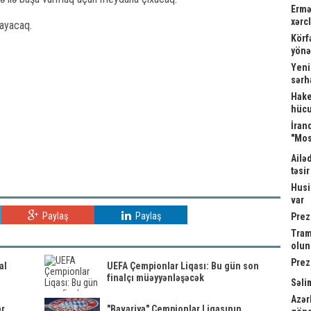
Ermə
xərc
layacaq.
Körf
yönə
Yeni
sərh
Hake
hücu
İrand
"Mos
Ailə
təsi
Husi
var
Paylaş
Paylaş
Prez
Tram
olu
Prez
al
UEFA Çempionlar Liqası: Bu gün son
finalçı müəyyənləşəcək
Səli
Azər
ar
"Bavariya" Çempionlar Liqasının