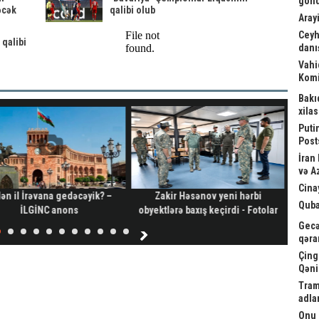
gönd
əcək
qalibi olub
Arayi
Ceyh
qalibi
danış
Vahi
Komi
Bakı
xila
Puti
Post
İran
və A
Cina
ən il İrəvana gedəcəyik? –
Zakir Həsənov yeni hərbi
Kardi
Quba
İLGİNC anons
obyektlərə baxış keçirdi - Fotolar
a
Gecə
qəra
Çing
Qəni
Tram
adla
Onu 