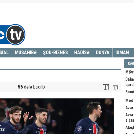
SİAL
MÜSAHİBƏ
ŞOU-BİZNES
HADİSƏ
DÜNYA
İDMAN
XƏ
Mövs
Dala
qard
56
dəfə baxılıb
Sami
Medi
Azər
Azər
sıçra
Atəş