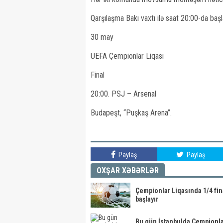
Qarşılaşma Bakı vaxtı ilə saat 20:00-da baş
30 may
UEFA Çempionlar Liqası
Final
20:00. PSJ – Arsenal
Budapeşt, “Puşkaş Arena”.
Paylaş
Paylaş
OXŞAR XƏBƏRLƏR
Çempionlar Liqasında 1/4 fin
başlayır
Bu gün İstanbulda Çempionl