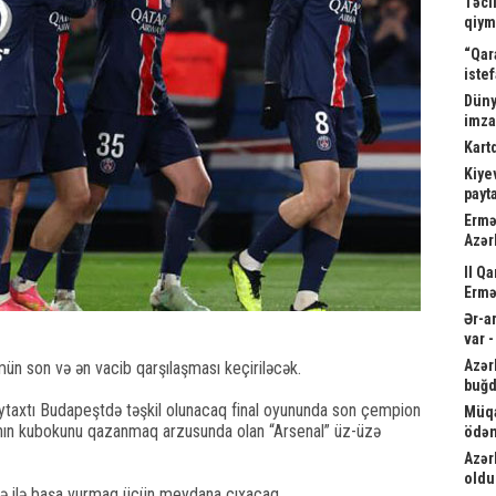
Təci
qiym
“Qar
istef
Düny
imz
Kart
Kiyev
payta
Ermə
Azər
II Q
Ermə
Ər-a
var 
Azər
 son və ən vacib qarşılaşması keçiriləcək.
buğd
paytaxtı Budapeştdə təşkil olunacaq final oyununda son çempion
Müqa
sının kubokunu qazanmaq arzusunda olan “Arsenal” üz-üzə
ödən
Azər
oldu
 ilə başa vurmaq üçün meydana çıxacaq.