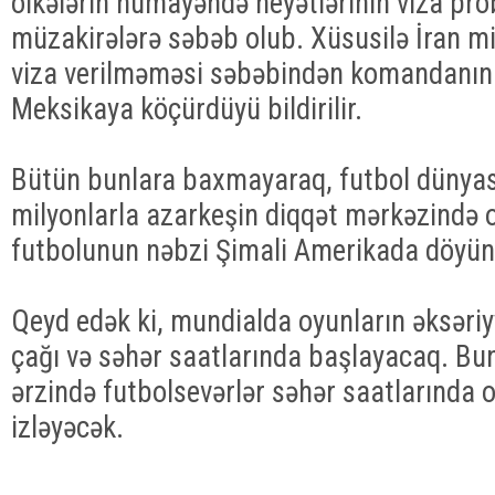
ölkələrin nümayəndə heyətlərinin viza pro
müzakirələrə səbəb olub. Xüsusilə İran mil
viza verilməməsi səbəbindən komandanın 
Meksikaya köçürdüyü bildirilir.
Bütün bunlara baxmayaraq, futbol dünyası
milyonlarla azarkeşin diqqət mərkəzində 
futbolunun nəbzi Şimali Amerikada döyün
Qeyd edək ki, mundialda oyunların əksəriy
çağı və səhər saatlarında başlayacaq. Bu
ərzində futbolsevərlər səhər saatlarında 
izləyəcək.