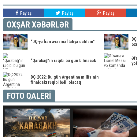
Paylaş
Paylaş
Paylaş
OXŞAR XƏBƏRLƏR
DÇ
“DÇ-yə İran əvəzinə İtaliya qatılsın”
ox
Əf
“Qarabağ”ın rəqibi bu gün bilinəcək
yol
DÇ-2022: Bu gün Argentina millisinin
finaldakı rəqibi bəlli olacaq
FOTO QALERİ