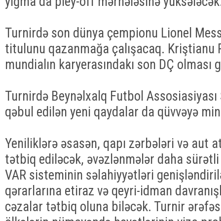
yığma da pley-off mərhələsinə yüksələcək
Turnirdə son dünya çempionu Lionel Messi 
titulunu qazanmağa çalışacaq. Kriştianu 
mundialın karyerasındakı son DÇ olması gö
Turnirdə Beynəlxalq Futbol Assosiasiyası 
qəbul edilən yeni qaydalar da qüvvəyə mi
Yeniliklərə əsasən, qapı zərbələri və aut at
tətbiq ediləcək, əvəzlənmələr daha sürətli 
VAR sisteminin səlahiyyətləri genişləndiri
qərarlarına etiraz və qeyri-idman davranış
cəzalar tətbiq oluna biləcək. Turnir ərəfəs