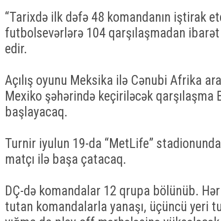
“Tarixdə ilk dəfə 48 komandanın iştirak et
futbolsevərlərə 104 qarşılaşmadan ibarə
edir.
Açılış oyunu Meksika ilə Cənubi Afrika ara
Mexiko şəhərində keçiriləcək qarşılaşma B
başlayacaq.
Turnir iyulun 19-da “MetLife” stadionunda
matçı ilə başa çatacaq.
DÇ-də komandalar 12 qrupa bölünüb. Hər q
tutan komandalarla yanaşı, üçüncü yeri tu