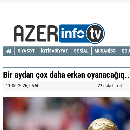
SİYASƏT
İQTİSADİYYAT
SOSİAL
MÜSAHİBƏ
ŞOU
Bir aydan çox daha erkən oyanacağıq..
11-06-2026, 05:50
77
dəfə baxılıb