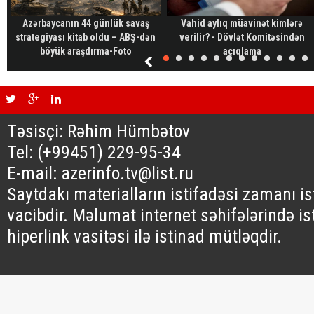
Azərbaycanın 44 günlük savaş
Vahid aylıq müavinət kimlərə
strategiyası kitab oldu – ABŞ-dən
verilir? - Dövlət Komitəsindən
böyük araşdırma-Foto
açıqlama
Təsisçi: Rəhim Hümbətov
Tel: (+99451) 229-95-34
E-mail: azerinfo.tv@list.ru
Saytdakı materialların istifadəsi zamanı i
vacibdir. Məlumat internet səhifələrində is
hiperlink vasitəsi ilə istinad mütləqdir.