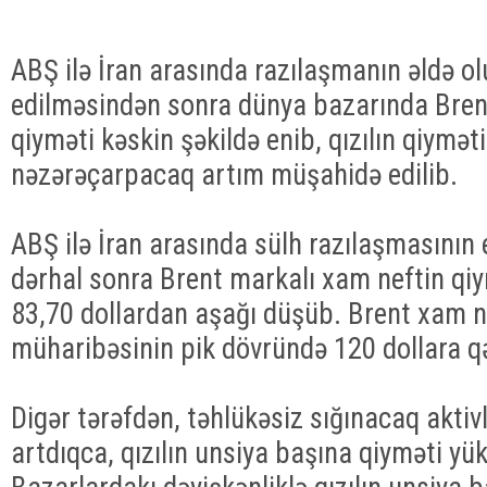
ABŞ ilə İran arasında razılaşmanın əldə o
edilməsindən sonra dünya bazarında Bren
qiyməti kəskin şəkildə enib, qızılın qiymət
nəzərəçarpacaq artım müşahidə edilib.
ABŞ ilə İran arasında sülh razılaşmasının
dərhal sonra Brent markalı xam neftin qiy
83,70 dollardan aşağı düşüb. Brent xam n
müharibəsinin pik dövründə 120 dollara q
Digər tərəfdən, təhlükəsiz sığınacaq aktiv
artdıqca, qızılın unsiya başına qiyməti y