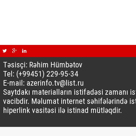
Təsisçi: Rəhim Hümbətov
Tel: (+99451) 229-95-34
E-mail: azerinfo.tv@list.ru
Saytdakı materialların istifadəsi zamanı i
vacibdir. Məlumat internet səhifələrində is
hiperlink vasitəsi ilə istinad mütləqdir.