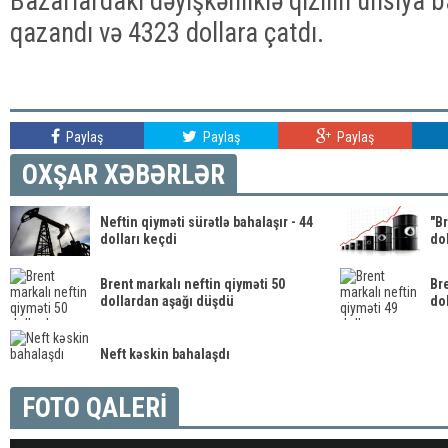
Bazarlardakı dəyişkənliklə qızılın unsiya 
qazandı və 4323 dollara çatdı.
Paylaş
Paylaş
Paylaş
OXŞAR XƏBƏRLƏR
Neftin qiyməti sürətlə bahalaşır - 44
"Br
dolları keçdi
dol
Brent markalı neftin qiyməti 50
Bre
dollardan aşağı düşdü
dol
Neft kəskin bahalaşdı
FOTO QALERİ