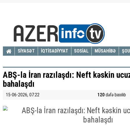
SİYASƏT
İQTİSADİYYAT
SOSİAL
MÜSAHİBƏ
ŞOU
ABŞ-la İran razılaşdı: Neft kəskin ucuz
bahalaşdı
15-06-2026, 07:22
120
dəfə baxılıb