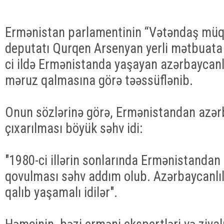
Ermənistan parlamentinin “Vətəndaş müqav
deputatı Qurqen Arsenyan yerli mətbuata
ci ildə Ermənistanda yaşayan azərbaycanl
məruz qalmasına görə təəssüflənib.
Onun sözlərinə görə, Ermənistandan azərb
çıxarılması böyük səhv idi:
"1980-ci illərin sonlarında Ermənistandan
qovulması səhv addım olub. Azərbaycanlı
qalıb yaşamalı idilər".