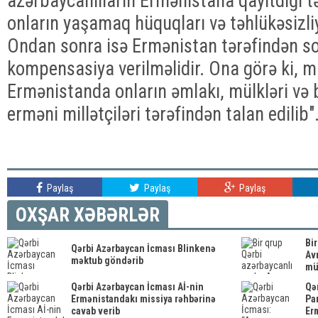
azərbaycanlıların Ermənistana qayıtdığı t
onların yaşamaq hüquqları və təhlükəsizliy
Ondan sonra isə Ermənistan tərəfindən s
kompensasiya verilməlidir. Ona görə ki, 
Ermənistanda onların əmlakı, mülkləri və b
erməni millətçiləri tərəfindən talan edilib"
Paylaş
Paylaş
Paylaş
OXŞAR XƏBƏRLƏR
Bi
Qərbi Azərbaycan İcması Blinkenə
Av
məktub göndərib
mür
Qərbi Azərbaycan İcması Aİ-nin
Qə
Ermənistandakı missiya rəhbərinə
Pa
cavab verib
Erm