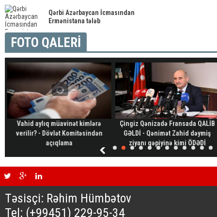
Qərbi Azərbaycan İcmasından
Ermənistana tələb
FOTO QALERİ
Vahid aylıq müavinət kimlərə
Çingiz Qənizadə Fransada QALİB
verilir? - Dövlət Komitəsindən
GƏLDİ - Qənimət Zahid dəymiş
açıqlama
ziyanı qəpiyinə kimi ÖDƏDİ
Təsisçi: Rəhim Hümbətov
Tel: (+99451) 229-95-34