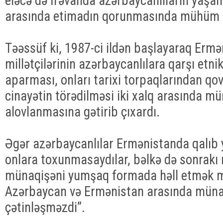
eləcə də İrəvanda azərbaycanlıların yaşama
arasında etimadın qorunmasında mühüm 
Təəssüf ki, 1987-ci ildən başlayaraq Erm
millətçilərinin azərbaycanlılara qarşı etni
aparması, onları tarixi torpaqlarından qo
cinayətin törədilməsi iki xalq arasında m
alovlanmasına gətirib çıxardı.
Əgər azərbaycanlılar Ermənistanda qalıb 
onlara toxunmasaydılar, bəlkə də sonrakı
münaqişəni yumşaq formada həll etmək 
Azərbaycan və Ermənistan arasında müna
çətinləşməzdi”.