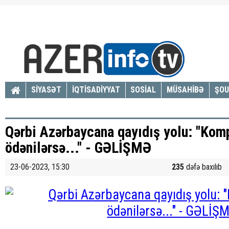
SİYASƏT
İQTİSADİYYAT
SOSİAL
MÜSAHİBƏ
ŞOU
Qərbi Azərbaycana qayıdış yolu: "Kom
ödənilərsə..." - GƏLİŞMƏ
23-06-2023, 15:30
235
dəfə baxılıb