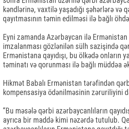
sonra Ermənistan üzərinə qərbi azərbayca
kəndlərinə, vaxtilə yaşadığı şəhərlərə və 
qayıtmasının təmin edilməsi ilə bağlı öhdəl
Eyni zamanda Azərbaycan ilə Ermənistan
imzalanması gözlənilən sülh sazişində qər
Ermənistana qayıdışı, bu ölkədə onların y
təminatı və qorunması ilə bağlı müddəa ək
Hikmət Babalı Ermənistan tərəfindən qərb
kompensasiya ödənilməsinin zəruriliyini d
“Bu məsələ qərbi azərbaycanlıların qayıd
ayrıca bir maddə kimi nəzərdə tutulub. Qe