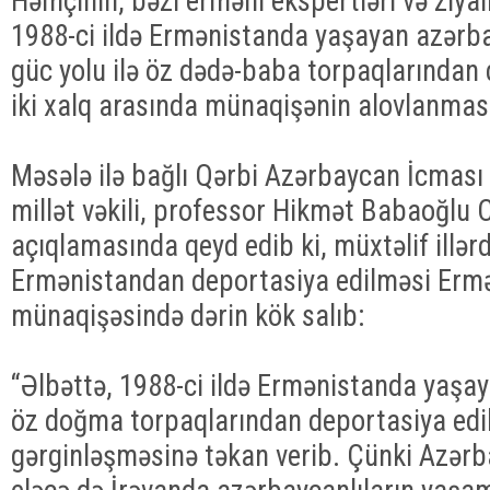
Həmçinin, bəzi erməni ekspertləri və ziyalı
1988-ci ildə Ermənistanda yaşayan azərbay
güc yolu ilə öz dədə-baba torpaqlarından
iki xalq arasında münaqişənin alovlanması
Məsələ ilə bağlı Qərbi Azərbaycan İcması 
millət vəkili, professor Hikmət Babaoğlu 
açıqlamasında qeyd edib ki, müxtəlif illər
Ermənistandan deportasiya edilməsi Erm
münaqişəsində dərin kök salıb:
“Əlbəttə, 1988-ci ildə Ermənistanda yaşay
öz doğma torpaqlarından deportasiya ed
gərginləşməsinə təkan verib. Çünki Azərb