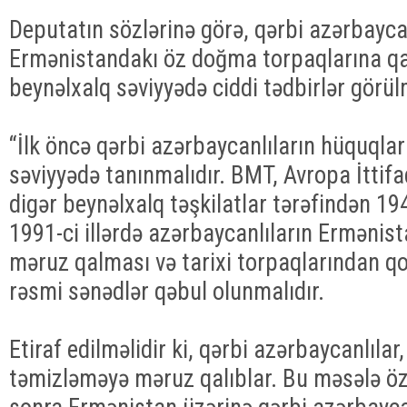
Deputatın sözlərinə görə, qərbi azərbaycan
Ermənistandakı öz doğma torpaqlarına q
beynəlxalq səviyyədə ciddi tədbirlər görülm
“İlk öncə qərbi azərbaycanlıların hüquqlar
səviyyədə tanınmalıdır. BMT, Avropa İttifa
digər beynəlxalq təşkilatlar tərəfindən 1
1991-ci illərdə azərbaycanlıların Erməni
məruz qalması və tarixi torpaqlarından q
rəsmi sənədlər qəbul olunmalıdır.
Etiraf edilməlidir ki, qərbi azərbaycanlılar
təmizləməyə məruz qalıblar. Bu məsələ öz