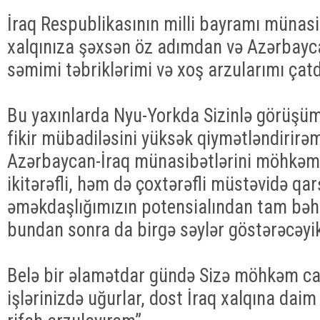
İraq Respublikasının milli bayramı münasi
xalqınıza şəxsən öz adımdan və Azərbayc
səmimi təbriklərimi və xoş arzularımı çatd
Bu yaxınlarda Nyu-Yorkda Sizinlə görüşü
fikir mübadiləsini yüksək qiymətləndirirə
Azərbaycan-İraq münasibətlərini möhkəm
ikitərəfli, həm də çoxtərəfli müstəvidə qarş
əməkdaşlığımızın potensialından tam bə
bundan sonra da birgə səylər göstərəcəyi
Belə bir əlamətdar gündə Sizə möhkəm can
işlərinizdə uğurlar, dost İraq xalqına dai