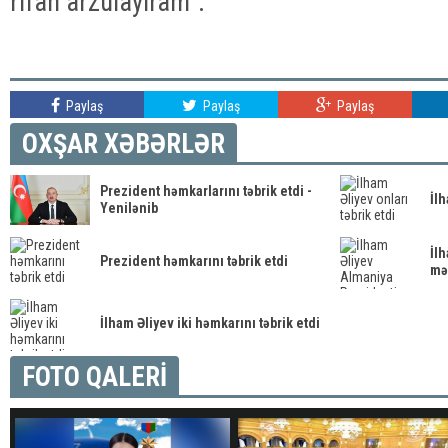
rifah arzulayıram”.
Paylaş
Paylaş
Paylaş
OXŞAR XƏBƏRLƏR
Prezident həmkarlarını təbrik etdi -
İlh
Yenilənib
İl
Prezident həmkarını təbrik etdi
mə
İlham Əliyev iki həmkarını təbrik etdi
FOTO QALERİ