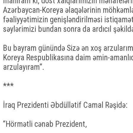
İnanıram ki, dost xalqlarımızın mənafelər
Azərbaycan-Koreya əlaqələrinin möhkəmlənd
fəaliyyətimizin genişləndirilməsi istiqamə
səylərimizi bundan sonra da ardıcıl şəkil
Bu bayram günündə Sizə ən xoş arzularımı 
Koreya Respublikasına daim əmin-amanlıq 
arzulayıram”.
***
İraq Prezidenti Əbdüllətif Camal Rəşidə:
“Hörmətli cənab Prezident,