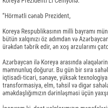
Koreya Prezidenti Li Cemyönə:
“Hörmətli cənab Prezident,
Koreya Respublikasının milli bayramı müna
bütün xalqınızı öz adımdan və Azərbaycan
ürəkdən təbrik edir, ən xoş arzularımı çat
Azərbaycan ilə Koreya arasında əlaqələrin 
məmnunluq doğurur. Bu gün bir sıra sahəl
iqtisadi-ticari, sənaye, yüksək texnologiy
transformasiya, elm, təhsil və digər sahəl
əməkdaşlığımızın dərinləşməsi üçün yaxşı 