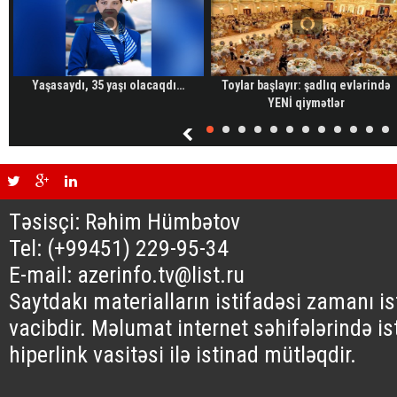
Yaşasaydı, 35 yaşı olacaqdı…
Toylar başlayır: şadlıq evlərində
YENİ qiymətlər
Təsisçi: Rəhim Hümbətov
Tel: (+99451) 229-95-34
E-mail: azerinfo.tv@list.ru
Saytdakı materialların istifadəsi zamanı i
vacibdir. Məlumat internet səhifələrində is
hiperlink vasitəsi ilə istinad mütləqdir.