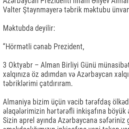
Azərbaycan Prezidenti İlham Əliyev Alman
Valter Ştaynmayerə təbrik məktubu ünvan
Məktubda deyilir:
“Hörmətli cənab Prezident,
3 Oktyabr – Alman Birliyi Günü münasibət
xalqınıza öz adımdan və Azərbaycan xalq
təbriklərimi çatdırıram.
Almaniya bizim üçün vacib tərəfdaş ölkədir 
əlaqələrimizin hərtərəfli inkişafına böyük 
Sizin aprel ayında Azərbaycana səfəriniz 