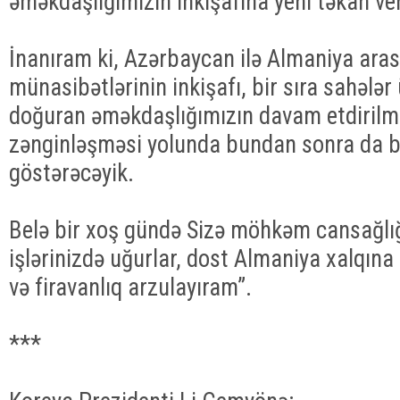
əməkdaşlığımızın inkişafına yeni təkan ver
İnanıram ki, Azərbaycan ilə Almaniya ara
münasibətlərinin inkişafı, bir sıra sahələr
doğuran əməkdaşlığımızın davam etdirilm
zənginləşməsi yolunda bundan sonra da bi
göstərəcəyik.
Belə bir xoş gündə Sizə möhkəm cansağlığ
işlərinizdə uğurlar, dost Almaniya xalqın
və firavanlıq arzulayıram”.
***