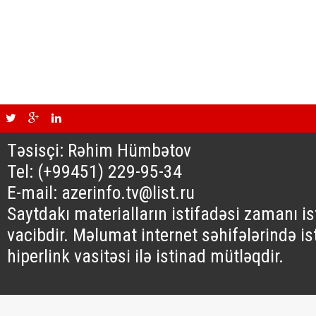
Təsisçi: Rəhim Hümbətov
Tel: (+99451) 229-95-34
E-mail: azerinfo.tv@list.ru
Saytdakı materialların istifadəsi zamanı i
vacibdir. Məlumat internet səhifələrində is
hiperlink vasitəsi ilə istinad mütləqdir.