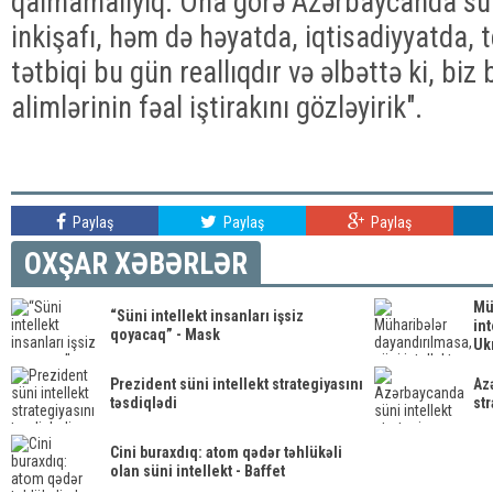
qalmamalıyıq. Ona görə Azərbaycanda sün
inkişafı, həm də həyatda, iqtisadiyyatda, t
tətbiqi bu gün reallıqdır və əlbəttə ki, b
alimlərinin fəal iştirakını gözləyirik".
Paylaş
Paylaş
Paylaş
OXŞAR XƏBƏRLƏR
Mü
“Süni intellekt insanları işsiz
int
qoyacaq” - Mask
Ukr
Prezident süni intellekt strategiyasını
Az
təsdiqlədi
str
Cini buraxdıq: atom qədər təhlükəli
olan süni intellekt - Baffet