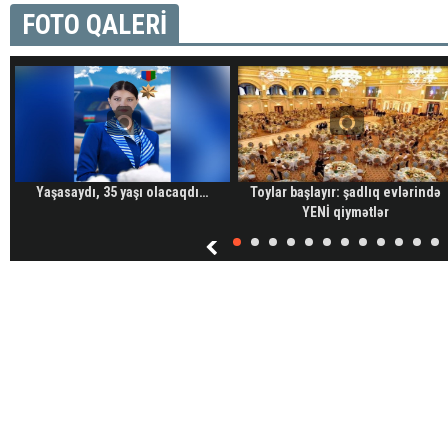
FOTO QALERİ
Yaşasaydı, 35 yaşı olacaqdı…
Toylar başlayır: şadlıq evlərində
YENİ qiymətlər