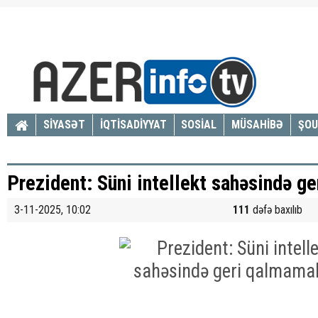
SİYASƏT
İQTİSADİYYAT
SOSİAL
MÜSAHİBƏ
ŞOU
Prezident: Süni intellekt sahəsində g
3-11-2025, 10:02
111
dəfə baxılıb