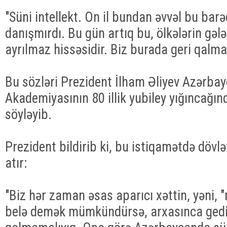
"Süni intellekt. On il bundan əvvəl bu bar
danışmırdı. Bu gün artıq bu, ölkələrin gələ
ayrılmaz hissəsidir. Biz burada geri qalma
Bu sözləri Prezident İlham Əliyev Azərbay
Akademiyasının 80 illik yubiley yığıncağın
söyləyib.
Prezident bildirib ki, bu istiqamətdə dövlə
atır:
"Biz hər zaman əsas aparıcı xəttin, yəni, 
belə demək mümkündürsə, arxasınca gedir