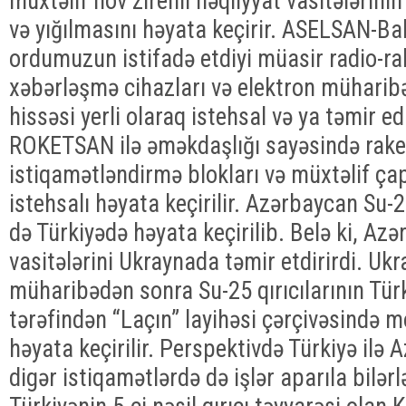
müxtəlif növ zirehli nəqliyyat vasitələrini
və yığılmasını həyata keçirir. ASELSAN-Ba
ordumuzun istifadə etdiyi müasir radio-rab
xəbərləşmə cihazları və elektron müharibə
hissəsi yerli olaraq istehsal və ya təmir ed
ROKETSAN ilə əməkdaşlığı sayəsində raket
istiqamətləndirmə blokları və müxtəlif çap
istehsalı həyata keçirilir. Azərbaycan Su-25
də Türkiyədə həyata keçirilib. Belə ki, Az
vasitələrini Ukraynada təmir etdirirdi. Uk
müharibədən sonra Su-25 qırıcılarının Tür
tərəfindən “Laçın” layihəsi çərçivəsində m
həyata keçirilir. Perspektivdə Türkiyə ilə
digər istiqamətlərdə də işlər aparıla bilər