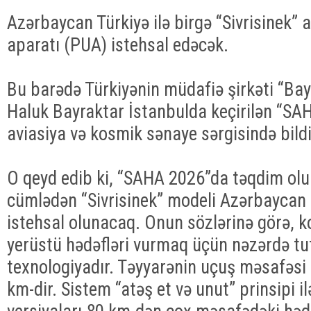
Azərbaycan Türkiyə ilə birgə “Sivrisinek” a
aparatı (PUA) istehsal edəcək.
Bu barədə Türkiyənin müdafiə şirkəti “Bay
Haluk Bayraktar İstanbulda keçirilən “SA
aviasiya və kosmik sənaye sərgisində bildi
O qeyd edib ki, “SAHA 2026”da təqdim olu
cümlədən “Sivrisinek” modeli Azərbaycan
istehsal olunacaq. Onun sözlərinə görə,
yerüstü hədəfləri vurmaq üçün nəzərdə tu
texnologiyadır. Təyyarənin uçuş məsafəs
km-dir. Sistem “atəş et və unut” prinsipi ilə