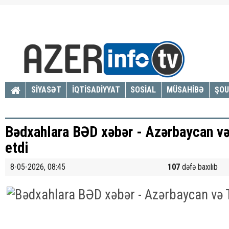
SİYASƏT
İQTİSADİYYAT
SOSİAL
MÜSAHİBƏ
ŞOU
Bədxahlara BƏD xəbər - Azərbaycan v
etdi
8-05-2026, 08:45
107
dəfə baxılıb