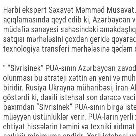
Hərbi ekspert Səxavət Məmməd Musavat
açıqlamasında qeyd edib ki, Azərbaycan v
müdafiə sənayesi sahəsindəki əməkdaşlıq 
satqısı mərhələsini çoxdan geridə qoyaraq
texnologiya transferi mərhələsinə qədəm 
“ “Sivrisinek” PUA-sının Azərbaycan zavod
olunması bu strateji xəttin ən yeni və m
biridir. Rusiya-Ukrayna müharibəsi, İran-
göstərdi ki, daxili istehsal son dərəcə vac
baxımdan “Sivrisinek” PUA-sının birgə is
müəyyən üstünlüklər verir. PUA-ların yerli
ehtiyat hissələrin təmini və texniki xidm