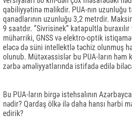
versiyaları 80 km-dən çox məsafədəki həd
qabiliyyətinə malikdir. PUA-nın uzunluğu 
qanadlarının uzunluğu 3,2 metrdir. Maks
9 saatdır. “Sivrisinek” katapultla buraxılır
mühərriki, GNSS və elektro-optik istiqamə
eləcə də süni intellektlə təchiz olunmuş h
olunub. Mütəxəssislər bu PUA-ların həm k
zərbə əməliyyatlarında istifadə edilə biləc
Bu PUA-ların birgə istehsalının Azərbayc
nədir? Qardaş ölkə ilə daha hansı hərbi mə
edirik?