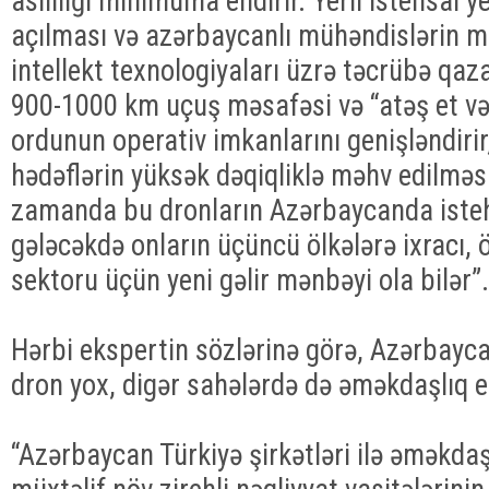
asılılığı minimuma endirir. Yerli istehsal ye
açılması və azərbaycanlı mühəndislərin mü
intellekt texnologiyaları üzrə təcrübə qa
900-1000 km uçuş məsafəsi və “atəş et və
ordunun operativ imkanlarını genişləndirir,
hədəflərin yüksək dəqiqliklə məhv edilməsi
zamanda bu dronların Azərbaycanda isteh
gələcəkdə onların üçüncü ölkələrə ixracı, ö
sektoru üçün yeni gəlir mənbəyi ola bilər”.
Hərbi ekspertin sözlərinə görə, Azərbayca
dron yox, digər sahələrdə də əməkdaşlıq ed
“Azərbaycan Türkiyə şirkətləri ilə əməkdaş