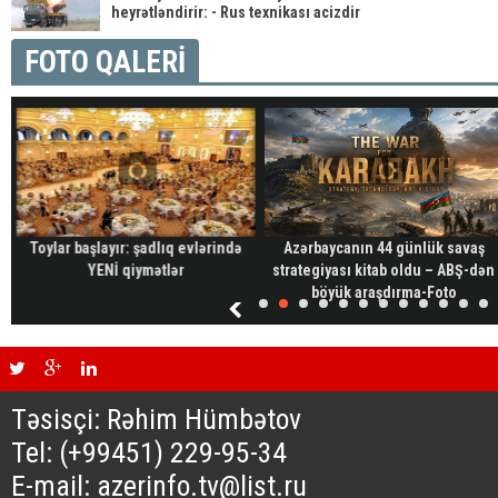
heyrətləndirir: - Rus texnikası acizdir
FOTO QALERİ
Toylar başlayır: şadlıq evlərində
Azərbaycanın 44 günlük savaş
YENİ qiymətlər
strategiyası kitab oldu – ABŞ-dən
böyük araşdırma-Foto
Təsisçi: Rəhim Hümbətov
Tel: (+99451) 229-95-34
E-mail: azerinfo.tv@list.ru