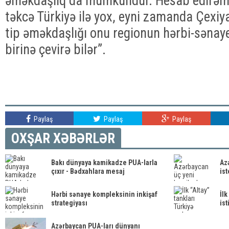
əməkdaşlıq da mümkündür. Hesab edirəm 
təkcə Türkiyə ilə yox, eyni zamanda Çexiya
tip əməkdaşlığı onu regionun hərbi-sənay
birinə çevirə bilər”.
Paylaş
Paylaş
Paylaş
OXŞAR XƏBƏRLƏR
Bakı dünyaya kamikadze PUA-larla
Az
çıxır - Bədxahlara mesaj
is
Hərbi sənaye kompleksinin inkişaf
İlk
strategiyası
ist
Azərbaycan PUA-ları dünyanı