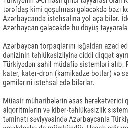
Türkiyənin 5-ci nəsil qırıcı təyyarəsi olan
tərəfdaş kimi qoşulması gələcəkdə bəzi 
Azərbaycanda istehsalına yol aça bilər. İdd
Azərbaycan gələcəkdə bu döyüş təyyarələri
Azərbaycan torpaqlarını işğaldan azad e
dənizinin təhlükəsizliyinə ciddi diqqət ay
Türkiyədən sahil müdafiə sistemləri alıb. 
kater, kater-dron (kamikadze botlar) və s
gəmilərini istehsal edə bilərlər.
Müasir müharibələrin əsas hərəkətverici 
alqoritmlərin və kiber-təhlükəsizlik siste
təminatı səviyyəsində Azərbaycanla Türki