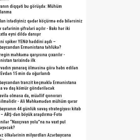
anın diqqəti bu görüşdə: Mühüm
alanma
dan istədiyiniz qədər köçürmə edə bilərsiniz
 səfərinin şifrələri açılır - Bakı hər iki
xtla eyni dildə danışır
ni spiker YENƏ həddini aşdı –
baycandan Ermənistana təhlükə?
aregin məhkəmə qarşısına çıxarılır -
nistan tarixində ilk
rvadın yanaraq ölməsinə görə həbs edilən
- Evdən 15 min də oğurlanıb
baycandan tranzit keçməklə Ermənistana
a və daş kömür göndəriləcək
vilə olmasa da, müəllif qonorarı
ilməlidir - Ali Məhkəmədən mühüm qərar
baycanın 44 günlük savaş strategiyası kitab
 – ABŞ-dən böyük araşdırma-Foto
nilər “Naxçıvan yolu”na nə vaxt pul
ləyəcək?
əz ölkələrinin milyardları Azərbaycana