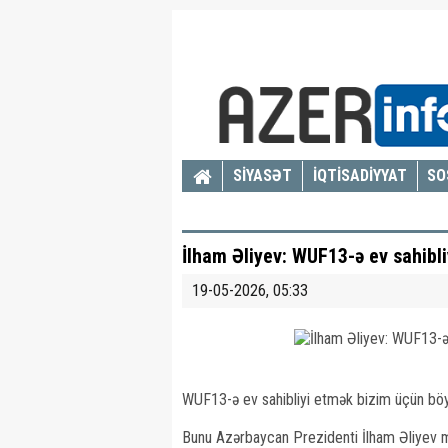
SİYASƏT
İQTİSADİYYAT
SO
İlham Əliyev: WUF13-ə ev sahibl
19-05-2026, 05:33
WUF13-ə ev sahibliyi etmək bizim üçün böy
Bunu Azərbaycan Prezidenti İlham Əliyev m