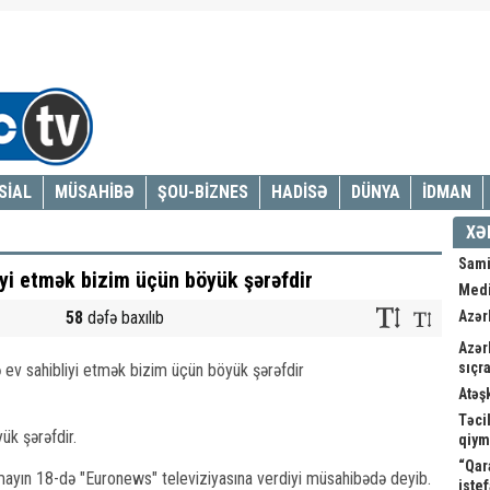
SİAL
MÜSAHİBƏ
ŞOU-BİZNES
HADİSƏ
DÜNYA
İDMAN
XƏ
Sami
iyi etmək bizim üçün böyük şərəfdir
Medi
58
dəfə baxılıb
Azər
Azər
sıçra
Atəş
Təci
ük şərəfdir.
qiym
“Qar
ayın 18-də "Euronews" televiziyasına verdiyi müsahibədə deyib.
istef