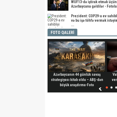
WUF13-də iştirak etmək üçün
Azərbaycana gəldilər - Fotola
Prezident: COP29-a ev sahibl
və bu işə töhfə vermək istəyi
...
FOTO QALERİ
Azərbaycanın 44 günlük savaş
Va
strategiyası kitab oldu – ABŞ-dən
ver
böyük araşdırma-Foto