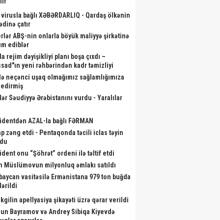
lir
 virusla bağlı XƏBƏRDARLIQ - Qardaş ölkənin
ədinə çatır
rlər ABŞ-nin onlarla böyük maliyyə şirkətinə
m ediblər
a rejim dəyişikliyi planı boşa çıxdı –
sad"ın yeni rəhbərindən kadr təmizliyi
də neçənci uşaq olmağımız sağlamlığımıza
r edirmiş
lər Səudiyyə Ərəbistanını vurdu - Yaralılar
identdən AZAL-la bağlı FƏRMAN
p zəng etdi - Pentaqonda təcili iclas təyin
ən il İrəvana gedəcəyik? –
Zakir Həsənov yeni hərbi
Kardio
ndu
İLGİNC anons
obyektlərə baxış keçirdi - Fotolar
a
ident onu “Şöhrət” ordeni ilə təltif etdi
m Müslümovun milyonluq əmlakı satıldı
baycan vasitəsilə Ermənistana 979 ton buğda
ərildi
kgilin apellyasiya şikayəti üzrə qərar verildi
un Bayramov və Andrey Sibiqa Kiyevdə