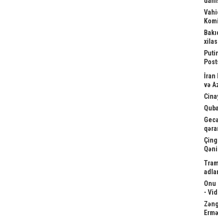
danış
Vahi
Komi
Bakı
xila
Puti
Post
İran
və A
Cina
Quba
Gecə
qəra
Çing
Qəni
Tram
adla
Onu 
- Vi
Zəngə
Ermə