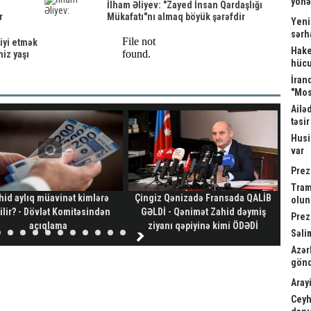
yönə
İlham Əliyev: "Zayed İnsan Qardaşlığı
r
Mükafatı"nı almaq böyük şərəfdir
Yeni
sərh
iyi etmək
Hake
miz yaşı
hücu
İrand
"Mos
Ailə
təsi
Husi
var
Prez
Tram
hid aylıq müavinət kimlərə
Çingiz Qənizadə Fransada QALİB
Gəl
olu
ilir? - Dövlət Komitəsindən
GƏLDİ - Qənimət Zahid dəymiş
Prez
açıqlama
ziyanı qəpiyinə kimi ÖDƏDİ
Səli
Azər
gönd
Arayi
Ceyh