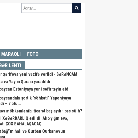
MARAQLI
FOTO
BƏR LENTİ
r Şərifova yeni vəzifə verildi - SƏRƏNCAM
a və Yayım Şurası yaradıldı
baycan Estoniyaya yeni səfir təyin etdi
baycandakı şortik "söhbəti" Yaponiyaya
dı – 7 ölü...
kəs möhkəmlənib, ticarət başlayıb - bəs sülh?
li XƏBƏRDARLIQ edildi: Alıb yığın evə,
əti ÇOX BAHALAŞACAQ
abağ”ın halı və Qurban Qurbanovun
ası...