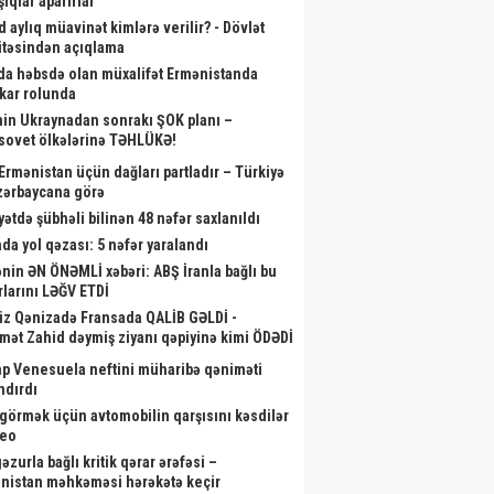
ıqlar aparırlar
d aylıq müavinət kimlərə verilir? - Dövlət
təsindən açıqlama
da həbsdə olan müxalifət Ermənistanda
skar rolunda
nin Ukraynadan sonrakı ŞOK planı –
sovet ölkələrinə TƏHLÜKƏ!
 Ermənistan üçün dağları partladır – Türkiyə
zərbaycana görə
yətdə şübhəli bilinən 48 nəfər saxlanıldı
da yol qəzası: 5 nəfər yaralandı
nin ƏN ÖNƏMLİ xəbəri: ABŞ İranla bağlı bu
rlarını LƏĞV ETDİ
iz Qənizadə Fransada QALİB GƏLDİ -
mət Zahid dəymiş ziyanı qəpiyinə kimi ÖDƏDİ
p Venesuela neftini müharibə qəniməti
ndırdı
görmək üçün avtomobilin qarşısını kəsdilər
deo
zurla bağlı kritik qərar ərəfəsi –
nistan məhkəməsi hərəkətə keçir