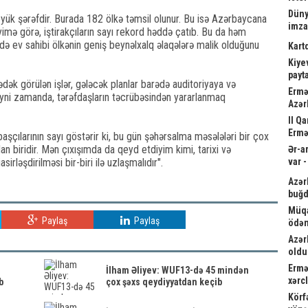
Düny
ük şərəfdir. Burada 182 ölkə təmsil olunur. Bu isə Azərbaycana
imz
yimə görə, iştirakçıların sayı rekord həddə çatıb. Bu da həm
ev sahibi ölkənin geniş beynəlxalq əlaqələrə malik olduğunu
Kart
Kiyev
payta
dək görülən işlər, gələcək planlar barədə auditoriyaya və
Ermə
yni zamanda, tərəfdaşların təcrübəsindən yararlanmaq
Azər
II Q
Ermə
başçılarının sayı göstərir ki, bu gün şəhərsalma məsələləri bir çox
an biridir. Mən çıxışımda da qeyd etdiyim kimi, tarixi və
Ər-a
irləşdirilməsi bir-biri ilə uzlaşmalıdır".
var 
Azər
buğd
Müqa
Paylaş
Paylaş
ödən
Azər
oldu
Ermə
İlham Əliyev: WUF13-də 45 mindən
xərc
b
çox şəxs qeydiyyatdan keçib
Körf