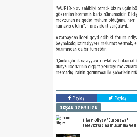
"WUF13-ə ev sahibliyi etmək bizim üçün böy
göstərilən hörmətin bariz nümunəsidir. Bildi
mövzunun nə qədər mühüm olduğunu, həm də 
nümayiş etdirir", - prezident vurğulayıb.
Azərbaycan lideri qeyd edib ki, forum indiyə
beynəlxalq ictimaiyyətə məlumat vermək, e
baxımından da bir fürsətdir:
"Çünki iştirak səviyyəsi, dövlət və hökumət 
dünya liderlərinin diqqət yetirdiyi mövzulard
memarlıq irsinin qorunması ilə şəhərlərin müas
Paylaş
Paylaş
OXŞAR XƏBƏRLƏR
İlham Əliyev "Euronews"
televiziyasına müsahibə veri