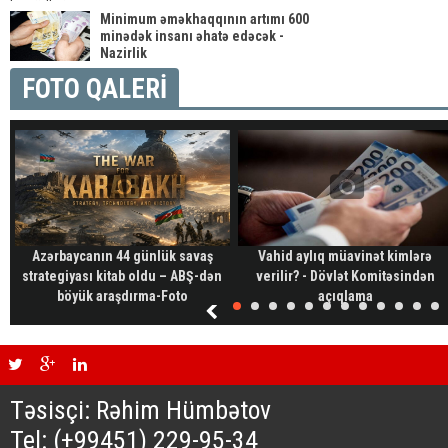
Minimum əməkhaqqının artımı 600
minədək insanı əhatə edəcək -
Nazirlik
FOTO QALERİ
Azərbaycanın 44 günlük savaş
Vahid aylıq müavinət kimlərə
strategiyası kitab oldu – ABŞ-dən
verilir? - Dövlət Komitəsindən
böyük araşdırma-Foto
açıqlama
Təsisçi: Rəhim Hümbətov
Tel: (+99451) 229-95-34