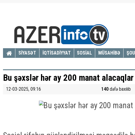
SİYASƏT
İQTİSADİYYAT
SOSİAL
MÜSAHİBƏ
ŞOU
Bu şəxslər hər ay 200 manat alacaqlar
12-03-2025, 09:16
140
dəfə baxılıb