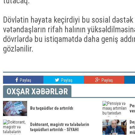
tutacaq.
Dövlətin həyata keçirdiyi bu sosial dəstək 
vətəndaşların rifah halının yüksəldilməsin
dövrlərdə bu istiqamətdə daha geniş addı
gözlənilir.
Paylaş
Paylaş
Paylaş
OXŞAR XƏBƏRLƏR
Pe
Bu təqaüdlər də artırıldı
ve
De
Doktorant, magistr və tələbələrin
art
təqaüdləri artırıldı - SİYAHI
müd