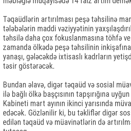
məbləğlə müqayisədə 14 faiz artım demək
Təqaüdlərin artırılması peşə təhsilinə ma
tələbələrin maddi vəziyyətinin yaxşılaşdır
təhsilə daha çox fokuslanmasına töhfə ve
zamanda ölkədə peşə təhsilinin inkişafın
yanaşı, gələcəkdə ixtisaslı kadrların yeti
təsir göstərəcək.
Bundan əlavə, digər təqaüd və sosial müavi
ilə bağlı ölkə başçısının tapşırığına uyğun
Kabineti mart ayının ikinci yarısında müvaf
edəcək. Gözlənilir ki, bu təkliflər digər so
edilən təqaüd və müavinətlərin də artırıl