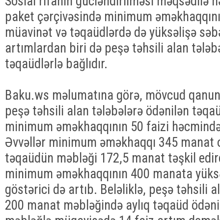
Sosial rifahın gücləndirilməsi məqsədilə h
paket çərçivəsində minimum əməkhaqqının 
müavinət və təqaüdlərdə də yüksəlişə səb
artımlardan biri də peşə təhsili alan tələb
təqaüdlərlə bağlıdır.
Baku.ws məlumatına görə, mövcud qanunve
peşə təhsili alan tələbələrə ödənilən təq
minimum əməkhaqqının 50 faizi həcmində 
Əvvəllər minimum əməkhaqqı 345 manat 
təqaüdün məbləği 172,5 manat təşkil edird
minimum əməkhaqqının 400 manata yüksəl
göstərici də artıb. Beləliklə, peşə təhsili a
200 manat məbləğində aylıq təqaüd ödənili