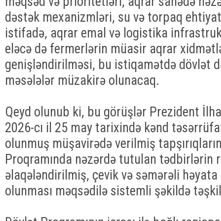
məqsəd və prioritetləri, aqrar sahədə nəz
dəstək mexanizmləri, su və torpaq ehtiya
istifadə, aqrar emal və logistika infrastru
eləcə də fermerlərin müasir aqrar xidmətlə
genişləndirilməsi, bu istiqamətdə dövlət d
məsələlər müzakirə olunacaq.
Qeyd olunub ki, bu görüşlər Prezident İlham
2026-cı il 25 may tarixində kənd təsərrüfa
olunmuş müşavirədə verilmiş tapşırıqların 
Proqramında nəzərdə tutulan tədbirlərin 
əlaqələndirilmiş, çevik və səmərəli həyata
olunması məqsədilə sistemli şəkildə təşkil 