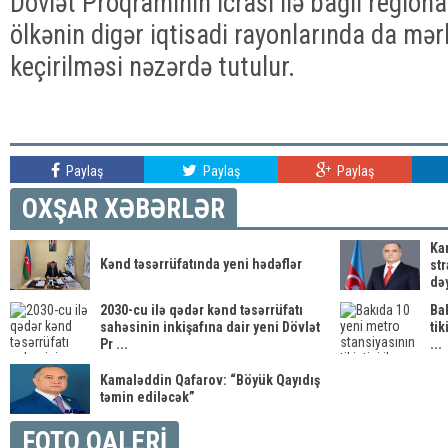
Dövlət Proqramının icrası ilə bağlı region
ölkənin digər iqtisadi rayonlarında da mərh
keçirilməsi nəzərdə tutulur.
Paylaş
Paylaş
Paylaş
OXŞAR XƏBƏRLƏR
Ka
Kənd təsərrüfatında yeni hədəflər
str
dəy
2030-cu ilə qədər kənd təsərrüfatı
Ba
sahəsinin inkişafına dair yeni Dövlət
tik
Pr ...
...
Kamaləddin Qafarov: “Böyük Qayıdış
təmin ediləcək”
FOTO QALERİ