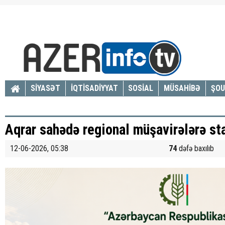
SİYASƏT
İQTİSADİYYAT
SOSİAL
MÜSAHİBƏ
ŞOU
Aqrar sahədə regional müşavirələrə star
12-06-2026, 05:38
74
dəfə baxılıb