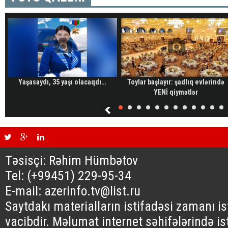
Yaşasaydı, 35 yaşı olacaqdı…
Toylar başlayır: şadlıq evlərində
YENİ qiymətlər
Təsisçi: Rəhim Hümbətov
Tel: (+99451) 229-95-34
E-mail: azerinfo.tv@list.ru
Saytdakı materialların istifadəsi zamanı i
vacibdir. Məlumat internet səhifələrində is