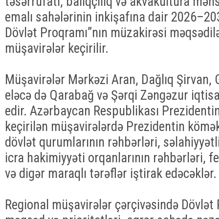
təsərrüfatı, balıqçılıq və akvakultura məhs
emalı sahələrinin inkişafına dair 2026–203
Dövlət Proqramı”nın müzakirəsi məqsədilə 
müşavirələr keçirilir.
Müşavirələr Mərkəzi Aran, Dağlıq Şirvan,
eləcə də Qarabağ və Şərqi Zəngəzur iqtisa
edir. Azərbaycan Respublikası Prezidentini
keçirilən müşavirələrdə Prezidentin köməkç
dövlət qurumlarının rəhbərləri, səlahiyyətl
icra hakimiyyəti orqanlarının rəhbərləri, f
və digər maraqlı tərəflər iştirak edəcəklər.
Regional müşavirələr çərçivəsində Dövlət