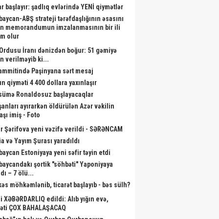
ar başlayır: şadlıq evlərində YENİ qiymətlər
baycan-ABŞ strateji tərəfdaşlığının əsasını
n memorandumun imzalanmasının bir ili
m olur
Ordusu İranı dənizdən boğur: 51 gəmiyə
n verilməyib ki...
sammitində Paşinyana sərt mesaj
ın qiyməti 4 400 dollara yaxınlaşır
ümə Ronaldosuz başlayacaqlar
şanları ayırarkən öldürülən Azər vəkilin
aşı imiş - Foto
r Şərifova yeni vəzifə verildi - SƏRƏNCAM
a və Yayım Şurası yaradıldı
baycan Estoniyaya yeni səfir təyin etdi
baycandakı şortik "söhbəti" Yaponiyaya
dı – 7 ölü...
kəs möhkəmlənib, ticarət başlayıb - bəs sülh?
li XƏBƏRDARLIQ edildi: Alıb yığın evə,
əti ÇOX BAHALAŞACAQ