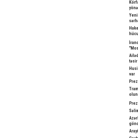
Körf
yönə
Yeni
sərh
Hake
hücu
İrand
"Mos
Ailə
təsi
Husi
var
Prez
Tram
olu
Prez
Səli
Azər
gönd
Arayi