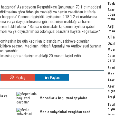
Toyl
ia haqqında” Azərbaycan Respublikası Qanununun 70.1-ci maddəsi
Azər
işdirilməsinə görə ödənişin məbləği və həmin vəsaitdən istifadə
qoya
a haqqında” Qanuna dəyişiklik layihəsinin 2.18.1.2-ci maddəsinə
tama
inə və ya dəyişdirilməsinə görə ödənişin məbləği və həmin
lması təklif olunur: "Bu isə o deməkdir ki, qanun layihəsi qəbul
ABŞ 
lməsi və ya dəyişdirilməsi ödənişsiz əsaslarla həyata keçiriləcək".
imka
Aİİ 
 komitəsinin bu gün keçirilən iclasında müzakirəyə çıxarılan
Qızıl
kliklərə əsasən, Medianın İnkişafı Agentliyi və Audiovizual Şuranın
Mövs
ı yaradılır.
rilməsinə görə ödənişin məbləği 20 manat təşkil edib.
Dala
qard
Sami
Medi
Paylaş
Paylaş
Azər
Azər
sıçra
ia və
Atəş
Mopedlərlə bağlı yeni qaydalar
Təci
qiym
Media subyektləri vergidən azad