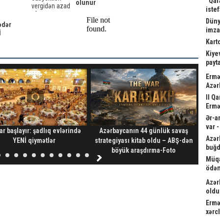
“Qar
olunur
istef
Düny
ədər
imz
İ
Kart
Kiyev
payta
Ermə
Azər
II Q
Ermə
Ər-a
var 
ar başlayır: şadlıq evlərində
Azərbaycanın 44 günlük savaş
Vah
Azər
YENİ qiymətlər
strategiyası kitab oldu – ABŞ-dən
ver
buğd
böyük araşdırma-Foto
Müqa
ödən
Azər
oldu
Ermə
xərc