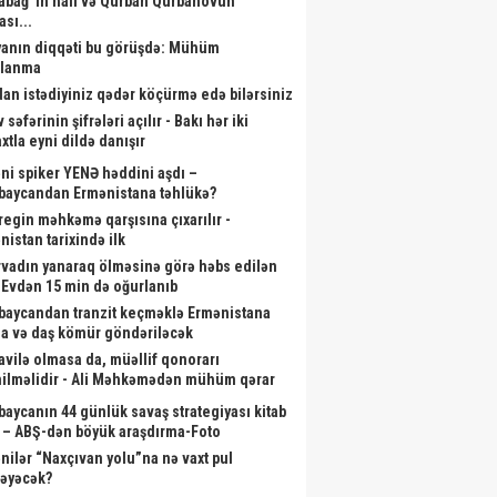
abağ”ın halı və Qurban Qurbanovun
ası...
anın diqqəti bu görüşdə: Mühüm
alanma
dan istədiyiniz qədər köçürmə edə bilərsiniz
 səfərinin şifrələri açılır - Bakı hər iki
xtla eyni dildə danışır
ni spiker YENƏ həddini aşdı –
baycandan Ermənistana təhlükə?
aregin məhkəmə qarşısına çıxarılır -
nistan tarixində ilk
rvadın yanaraq ölməsinə görə həbs edilən
- Evdən 15 min də oğurlanıb
id aylıq müavinət kimlərə
Çingiz Qənizadə Fransada QALİB
Gəl
baycandan tranzit keçməklə Ermənistana
ilir? - Dövlət Komitəsindən
GƏLDİ - Qənimət Zahid dəymiş
a və daş kömür göndəriləcək
açıqlama
ziyanı qəpiyinə kimi ÖDƏDİ
vilə olmasa da, müəllif qonorarı
ilməlidir - Ali Məhkəmədən mühüm qərar
baycanın 44 günlük savaş strategiyası kitab
 – ABŞ-dən böyük araşdırma-Foto
nilər “Naxçıvan yolu”na nə vaxt pul
ləyəcək?