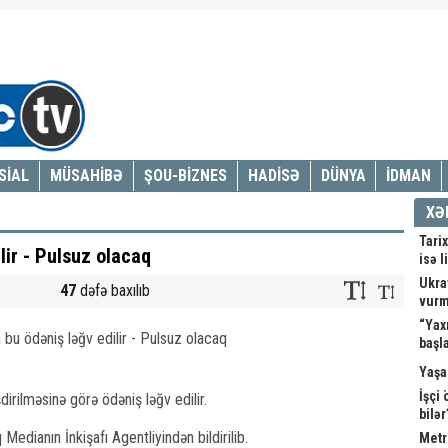
SİAL
MÜSAHİBƏ
ŞOU-BİZNES
HADİSƏ
DÜNYA
İDMAN
XƏ
Tarix
lir - Pulsuz olacaq
isə l
Ukray
47
dəfə baxılıb
vur
“Yax
başl
Yaşa
İşçi
dirilməsinə görə ödəniş ləğv edilir.
bilə
edianın İnkişafı Agentliyindən bildirilib.
Metr