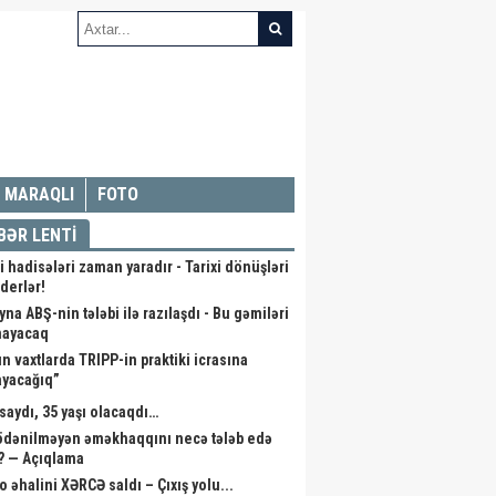
MARAQLI
FOTO
BƏR LENTİ
i hadisələri zaman yaradır - Tarixi dönüşləri
iderlər!
na ABŞ-nin tələbi ilə razılaşdı - Bu gəmiləri
mayacaq
ın vaxtlarda TRIPP-in praktiki icrasına
ayacağıq”
saydı, 35 yaşı olacaqdı…
 ödənilməyən əməkhaqqını necə tələb edə
r? — Açıqlama
o əhalini XƏRCƏ saldı – Çıxış yolu...