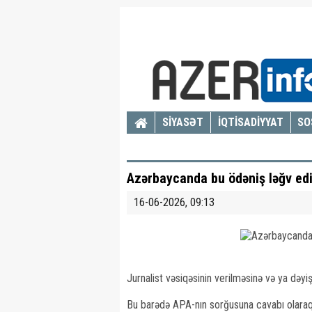
SİYASƏT
İQTİSADİYYAT
SO
Azərbaycanda bu ödəniş ləğv edi
16-06-2026, 09:13
Jurnalist vəsiqəsinin verilməsinə və ya dəyiş
Bu barədə APA-nın sorğusuna cavabı olaraq M