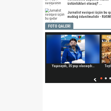
üstünlükləri olacaq? ...
Jurnalist vəsiqəsi üçün bu q
məbləğ ödənilməlidir - RƏSM
FOTO QALERİ
Yaşasaydı, 35 yaşı olacaqdı…
Toyl