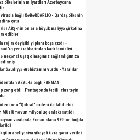
əz ölkələrinin milyardları Azərbaycana
lir
 virusla bağlı XƏBƏRDARLIQ - Qardaş ölkənin
ədinə çatır
rlər ABŞ-nin onlarla böyük maliyyə şirkətinə
m ediblər
a rejim dəyişikliyi planı boşa çıxdı –
sad"ın yeni rəhbərindən kadr təmizliyi
də neçənci uşaq olmağımız sağlamlığımıza
r edirmiş
lər Səudiyyə Ərəbistanını vurdu - Yaralılar
identdən AZAL-la bağlı FƏRMAN
p zəng etdi - Pentaqonda təcili iclas təyin
ndu
ident onu “Şöhrət” ordeni ilə təltif etdi
m Müslümovun milyonluq əmlakı satıldı
baycan vasitəsilə Ermənistana 979 ton buğda
ərildi
kgilin apellyasiya şikayəti üzrə qərar verildi