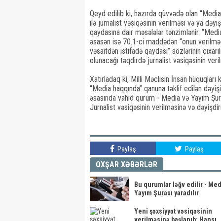
Qeyd edilib ki, hazırda qüvvədə olan “Med
ilə jurnalist vəsiqəsinin verilməsi və ya dəy
qaydasına dair məsələlər tənzimlənir. “Medi
əsasən isə 70.1-ci maddədən “onun verilməs
vəsaitdən istifadə qaydası” sözlərinin çıxarı
olunacağı təqdirdə jurnalist vəsiqəsinin veri
Xatırladaq ki, Milli Məclisin İnsan hüquqları
“Media haqqında” qanuna təklif edilən dəyişi
əsasında vahid qurum - Media və Yayım Şuras
Jurnalist vəsiqəsinin verilməsinə və dəyişdi
Paylaş
Paylaş
OXŞAR XƏBƏRLƏR
Bu qurumlar ləğv edilir - Med
Yayım Şurası yaradılır
Yeni şəxsiyyət vəsiqəsinin
verilməsinə başlanıb: Hansı