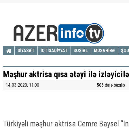
SİYASƏT
İQTİSADİYYAT
SOSİAL
MÜSAHİBƏ
ŞOU
Məşhur aktrisa qısa ətəyi ilə izləyicil
14-03-2020, 11:00
505
dəfə baxılıb
Türkiyəli məşhur aktrisa Cemre Baysel “I