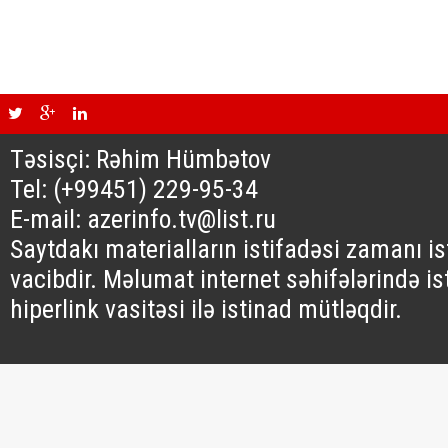
Təsisçi: Rəhim Hümbətov
Tel: (+99451) 229-95-34
E-mail: azerinfo.tv@list.ru
Saytdakı materialların istifadəsi zamanı i
vacibdir. Məlumat internet səhifələrində is
hiperlink vasitəsi ilə istinad mütləqdir.