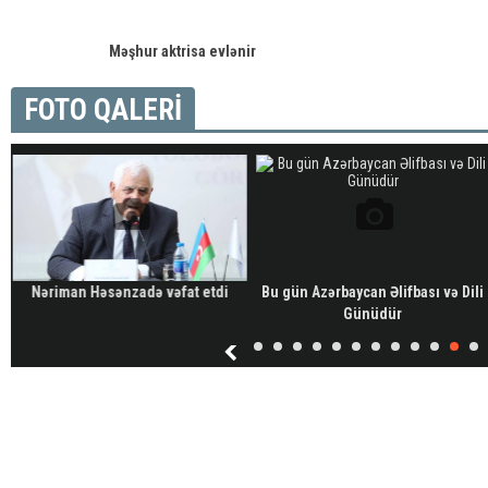
Məşhur aktrisa evlənir
FOTO QALERİ
Nəriman Həsənzadə vəfat etdi
Bu gün Azərbaycan Əlifbası və Dili
ı
Günüdür