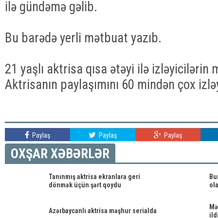
ilə gündəmə gəlib.
Bu barədə yerli mətbuat yazıb.
21 yaşlı aktrisa qısa ətəyi ilə izləyicilərin
Aktrisanın paylaşımını 60 mindən çox izləy
Paylaş
Paylaş
Paylaş
OXŞAR XƏBƏRLƏR
Tanınmış aktrisa ekranlara geri
Bur
dönmək üçün şərt qoydu
ol
Məş
Azərbaycanlı aktrisa məşhur serialda
ild