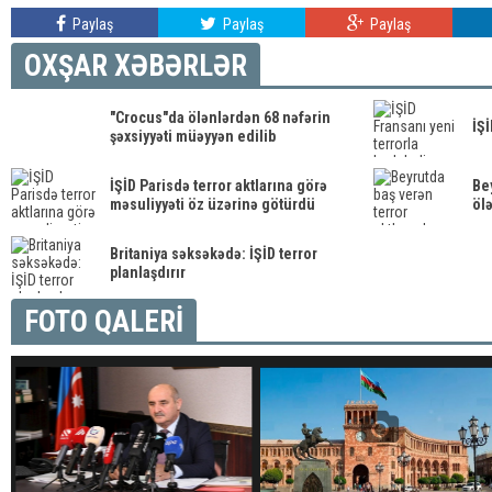
Paylaş
Paylaş
Paylaş
OXŞAR XƏBƏRLƏR
"Crocus"da ölənlərdən 68 nəfərin
İŞİ
şəxsiyyəti müəyyən edilib
İŞİD Parisdə terror aktlarına görə
Be
məsuliyyəti öz üzərinə götürdü
ölə
Britaniya səksəkədə: İŞİD terror
planlaşdırır
FOTO QALERİ