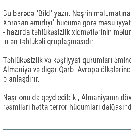
Bu barədə "Bild" yazır. Nəşrin məlumatına 
Xorasan əmirliyi" hücuma görə məsuliyyət
- hazırda təhlükəsizlik xidmətlərinin məlu
in ən təhlükəli qruplaşmasıdır.
Təhlükəsizlik və kəşfiyyat qurumları əmind
Almaniya və digər Qərbi Avropa ölkələrində
planlaşdırır.
Nəşr onu da qeyd edib ki, Almaniyanın dövl
rəsmiləri hətta terror hücumları dalğasın