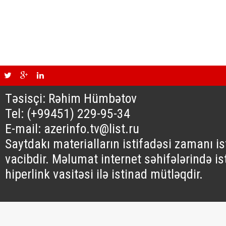
Təsisçi: Rəhim Hümbətov
Tel: (+99451) 229-95-34
E-mail: azerinfo.tv@list.ru
Saytdakı materialların istifadəsi zamanı i
vacibdir. Məlumat internet səhifələrində is
hiperlink vasitəsi ilə istinad mütləqdir.