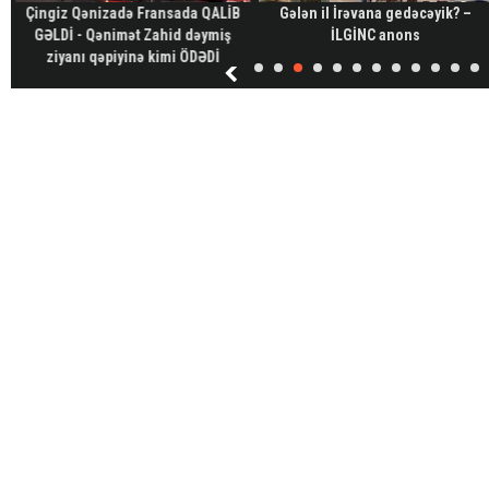
Çingiz Qənizadə Fransada QALİB
Gələn il İrəvana gedəcəyik? –
GƏLDİ - Qənimət Zahid dəymiş
İLGİNC anons
ziyanı qəpiyinə kimi ÖDƏDİ