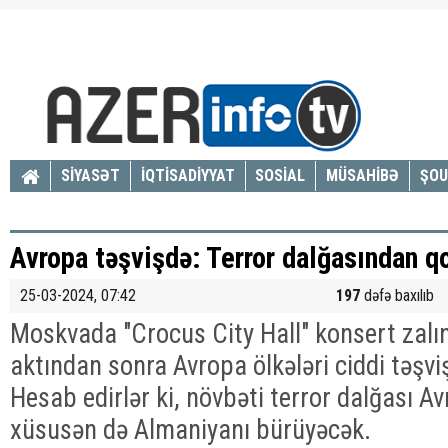
SİYASƏT
İQTİSADİYYAT
SOSİAL
MÜSAHİBƏ
ŞOU
Avropa təşvişdə: Terror dalğasından qo
25-03-2024, 07:42
197
dəfə baxılıb
Moskvada "Crocus City Hall" konsert zalı
aktından sonra Avropa ölkələri ciddi təşviş
Hesab edirlər ki, növbəti terror dalğası Av
xüsusən də Almaniyanı bürüyəcək.