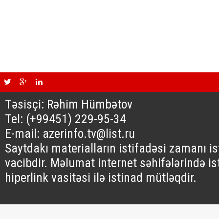
Təsisçi: Rəhim Hümbətov
Tel: (+99451) 229-95-34
E-mail: azerinfo.tv@list.ru
Saytdakı materialların istifadəsi zamanı i
vacibdir. Məlumat internet səhifələrində is
hiperlink vasitəsi ilə istinad mütləqdir.