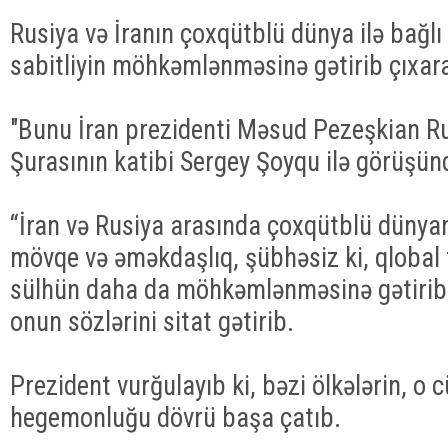
Rusiya və İranın çoxqütblü dünya ilə bağl
sabitliyin möhkəmlənməsinə gətirib çıxar
"Bunu İran prezidenti Məsud Pezeşkian Ru
Şurasının katibi Sergey Şoyqu ilə görüşün
“İran və Rusiya arasında çoxqütblü dünyan
mövqe və əməkdaşlıq, şübhəsiz ki, qlobal 
sülhün daha da möhkəmlənməsinə gətirib 
onun sözlərini sitat gətirib.
Prezident vurğulayıb ki, bəzi ölkələrin, o
hegemonluğu dövrü başa çatıb.