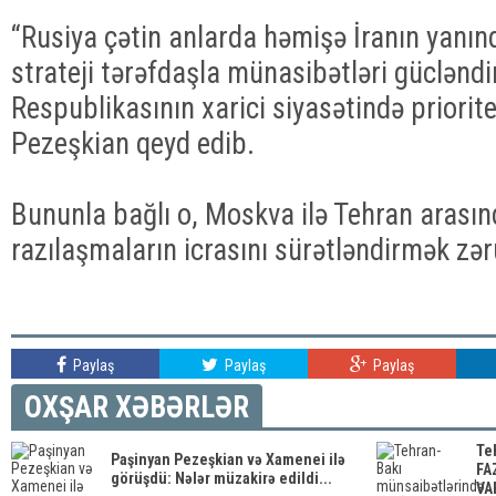
“Rusiya çətin anlarda həmişə İranın yanınd
strateji tərəfdaşla münasibətləri güclənd
Respublikasının xarici siyasətində prioritet
Pezeşkian qeyd edib.
Bununla bağlı o, Moskva ilə Tehran arası
razılaşmaların icrasını sürətləndirmək zər
Paylaş
Paylaş
Paylaş
OXŞAR XƏBƏRLƏR
Te
Paşinyan Pezeşkian və Xamenei ilə
FA
görüşdü: Nələr müzakirə edildi...
VAR