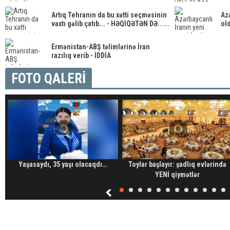
Artıq Tehranın da bu xətti seçməsinin
Az
vaxtı gəlib çatıb... - HƏQİQƏTƏN DƏ.. ...
ol
Ermənistan-ABŞ təlimlərinə İran
razılıq verib - İDDİA
FOTO QALERİ
Yaşasaydı, 35 yaşı olacaqdı…
Toylar başlayır: şadlıq evlərində
YENİ qiymətlər