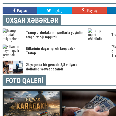
Paylaş
Paylaş
Paylaş
OXŞAR XƏBƏRLƏR
Tramp ordudakı milyardlarla yeyintini
Tr
araşdırmağı tapşırdı
"R
Bitkoinin dəyəri qızılı keçəcək -
gü
Tramp
Tr
24 yaşında bir gecədə 3,8 milyard
dollarlıq sərvət qazandı
FOTO QALERİ