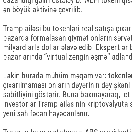
qazandığı gəliri üstələyib. WLFI tokeni qı
ən böyük aktivinə çevrilib.
Tramp ailəsi bu tokenləri real satışa çıxa
bazarda formalaşan qiymət onların sərvət
milyardlarla dollar əlavə edib. Ekspertlə
bazarlarında “virtual zənginləşmə” adlandı
Lakin burada mühüm məqam var: tokenləri
çıxarılmaması onların dəyərinin dəyişkənliy
sabitliyini göstərir. Buna baxmayaraq, ict
investorlar Tramp ailəsinin kriptovalyuta
yeni səhifədən həyəcanlanır.