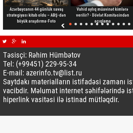
Azərbaycanın 44 günlük savaş
Vahid aylıq müavinət kimlərə
strategiyası kitab oldu – ABŞ-dən
verilir? - Dövlət Komitəsindən
böyük araşdırma-Foto
açıqlama
Təsisçi: Rəhim Hümbətov
Tel: (+99451) 229-95-34
E-mail: azerinfo.tv@list.ru
Saytdakı materialların istifadəsi zamanı i
vacibdir. Məlumat internet səhifələrində is
hiperlink vasitəsi ilə istinad mütləqdir.