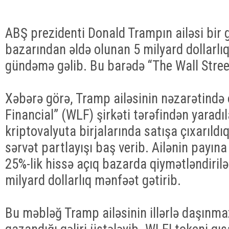
ABŞ prezidenti Donald Trampın ailəsi bir 
bazarından əldə olunan 5 milyard dollarlı
gündəmə gəlib. Bu barədə “The Wall Street
Xəbərə görə, Tramp ailəsinin nəzarətində 
Financial” (WLF) şirkəti tərəfindən yaradı
kriptovalyuta birjalarında satışa çıxarıld
sərvət partlayışı baş verib. Ailənin payı
25%-lik hissə açıq bazarda qiymətləndirilə
milyard dollarlıq mənfəət gətirib.
Bu məbləğ Tramp ailəsinin illərlə daşınm