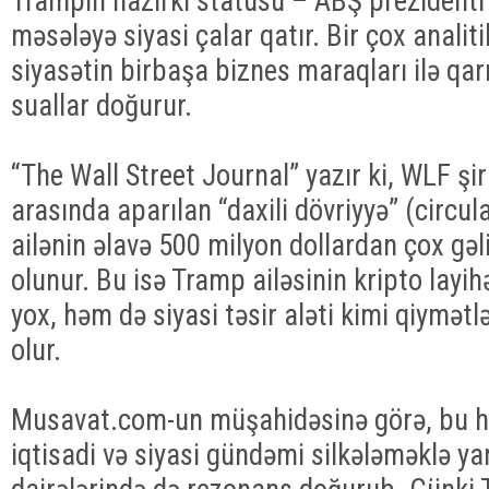
Trampın hazırkı statusu – ABŞ prezidenti
məsələyə siyasi çalar qatır. Bir çox analitikl
siyasətin birbaşa biznes maraqları ilə qar
suallar doğurur.
“The Wall Street Journal” yazır ki, WLF şirk
arasında aparılan “daxili dövriyyə” (circul
ailənin əlavə 500 milyon dollardan çox gə
olunur. Bu isə Tramp ailəsinin kripto layih
yox, həm də siyasi təsir aləti kimi qiymət
olur.
Musavat.com-un müşahidəsinə görə, bu 
iqtisadi və siyasi gündəmi silkələməklə y