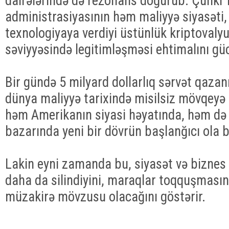
dairələrində də rezonans doğurub. Çünki
administrasiyasının həm maliyyə siyasəti
texnologiyaya verdiyi üstünlük kriptovalyu
səviyyəsində legitimləşməsi ehtimalını güc
Bir gündə 5 milyard dollarlıq sərvət qaza
dünya maliyyə tarixində misilsiz mövqeyə 
həm Amerikanın siyasi həyatında, həm də 
bazarında yeni bir dövrün başlanğıcı ola bi
Lakin eyni zamanda bu, siyasət və biznes
daha da silindiyini, maraqlar toqquşmasın
müzakirə mövzusu olacağını göstərir.