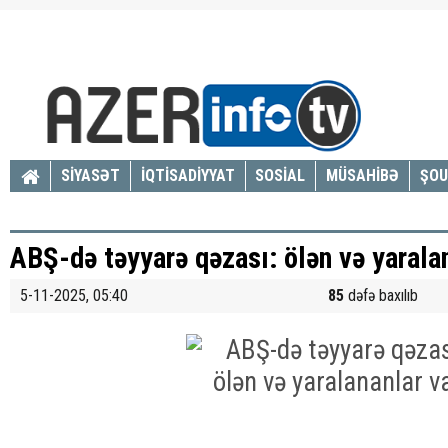
SİYASƏT
İQTİSADİYYAT
SOSİAL
MÜSAHİBƏ
ŞOU
ABŞ-də təyyarə qəzası: ölən və yarala
5-11-2025, 05:40
85
dəfə baxılıb