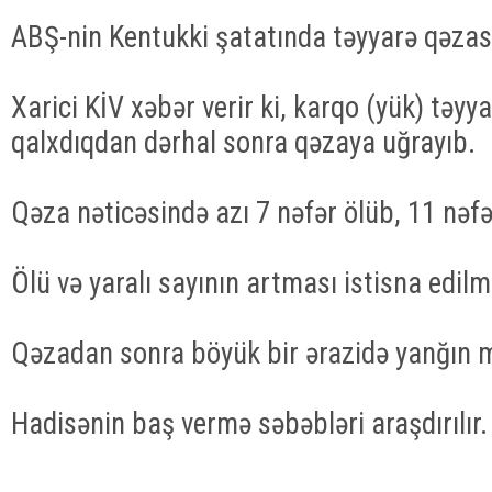
ABŞ-nin Kentukki şatatında təyyarə qəzası
Xarici KİV xəbər verir ki, karqo (yük) təyy
qalxdıqdan dərhal sonra qəzaya uğrayıb.
Qəza nəticəsində azı 7 nəfər ölüb, 11 nəfə
Ölü və yaralı sayının artması istisna edilmi
Qəzadan sonra böyük bir ərazidə yanğın 
Hadisənin baş vermə səbəbləri araşdırılır.