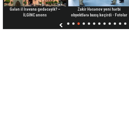
Gələn il İrəvana gedəcəyik? –
Zakir Həsənov yeni hərbi
İLGİNC anons
obyektlərə baxış keçirdi - Fotolar