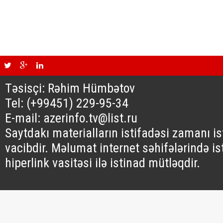
Təsisçi: Rəhim Hümbətov
Tel: (+99451) 229-95-34
E-mail: azerinfo.tv@list.ru
Saytdakı materialların istifadəsi zamanı i
vacibdir. Məlumat internet səhifələrində is
hiperlink vasitəsi ilə istinad mütləqdir.