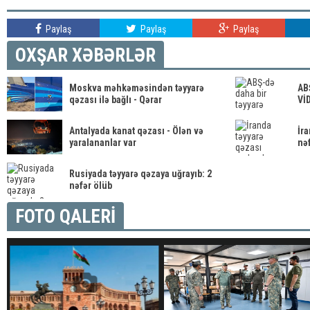
Paylaş
Paylaş
Paylaş
OXŞAR XƏBƏRLƏR
Moskva məhkəməsindən təyyarə
ABŞ
qəzası ilə bağlı - Qərar
Vİ
Antalyada kanat qəzası - Ölən və
İr
yaralananlar var
nəf
Rusiyada təyyarə qəzaya uğrayıb: 2
nəfər ölüb
FOTO QALERİ