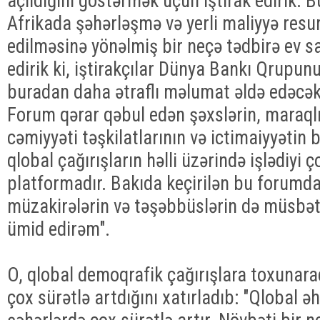
açıldığını göstərmək üçün iştirak edirik. 
Afrikada şəhərləşmə və yerli maliyyə resur
edilməsinə yönəlmiş bir neçə tədbirə ev sa
edirik ki, iştirakçılar Dünya Bankı Qrupun
buradan daha ətraflı məlumat əldə edəcək
Forum qərar qəbul edən şəxslərin, maraqlı
cəmiyyəti təşkilatlarının və ictimaiyyətin 
qlobal çağırışların həlli üzərində işlədiyi
platformadır. Bakıda keçirilən bu forumda
müzakirələrin və təşəbbüslərin də müsbət
ümid edirəm".
O, qlobal demoqrafik çağırışlara toxunara
çox sürətlə artdığını xatırladıb: "Qlobal ə