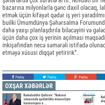
şəhərlərdə çox sürətlə artır. Növbəti bir 
bazarına milyonlarla gənc daxil olacaq, la
etmək üçün kifayət qədər iş yeri yaradılmı
builki Ümumdünya Şəhərsalma Forumunda
daha yaxşı planlaşdırıla biləcəyini və gələ
üçün daha çox iş yerinin açılması məqsəd
inkişafından necə səmərəli istifadə oluna
etməyə xüsusi diqqət yetiririk".
Paylaş
Paylaş
Paylaş
OXŞAR XƏBƏRLƏR
Kamaləddin Qafarov: “Bakının
Ba
simasında qədimliklə müasirliyin
diq
harmoniyası a ...