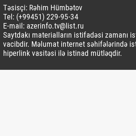
Təsisçi: Rəhim Hümbətov
Tel: (+99451) 229-95-34
E-mail: azerinfo.tv@list.ru
Saytdakı materialların istifadəsi zamanı i
vacibdir. Məlumat internet səhifələrində is
hiperlink vasitəsi ilə istinad mütləqdir.