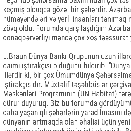
neçə ildə şəhərsalma baxımından çox təsirl
keçmiş olduqca gözəl bir şəhərdir. Azərb
nümayəndələri və yerli insanları tanıma
zövq oldu. Forumda qarşılaşdığım Azərba
qonaqpərvərliyi məndə çox xoş təəssürat y
L.Braun Dünya Bankı Qrupunun uzun illərd
daimi iştirakçısı olduğunu bildirib: "Dün
illərdir ki, bir çox Ümumdünya Şəhərsalm
iştirakçısıdır. Müxtəlif təşəbbüslər çərçi
Məskənləri Proqramının (UN-Habitat) tər
qürur duyuruq. Biz bu forumda gördüyümüz
daha yaşanıqlı şəhərlərin yaradılmasını d
dünyanın artmaqda olan əhalisi üçün yeni 