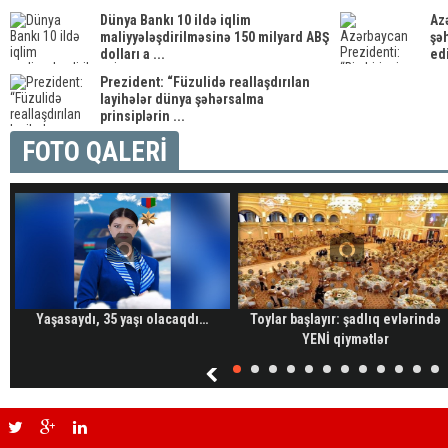
Dünya Bankı 10 ildə iqlim
Azə
maliyyələşdirilməsinə 150 ​​milyard ABŞ
şə
dolları a ...
edi
Prezident: “Füzulidə reallaşdırılan
layihələr dünya şəhərsalma
prinsiplərin ...
FOTO QALERİ
Yaşasaydı, 35 yaşı olacaqdı…
Toylar başlayır: şadlıq evlərində
YENİ qiymətlər