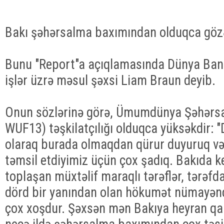
Bakı şəhərsalma baxımından olduqca gözəl
Bunu "Report"a açıqlamasında Dünya Ban
işlər üzrə məsul şəxsi Liam Braun deyib.
Onun sözlərinə görə, Ümumdünya Şəhər
WUF13) təşkilatçılığı olduqca yüksəkdir:
olaraq burada olmaqdan qürur duyuruq və
təmsil etdiyimiz üçün çox şadıq. Bakıda k
toplaşan müxtəlif maraqlı tərəflər, tərəfd
dörd bir yanından olan hökumət nümayənd
çox xoşdur. Şəxsən mən Bakıya heyran qa