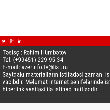
Təsisçi: Rəhim Hümbətov
Tel: (+99451) 229-95-34
E-mail: azerinfo.tv@list.ru
Saytdakı materialların istifadəsi zamanı i
vacibdir. Məlumat internet səhifələrində is
hiperlink vasitəsi ilə istinad mütləqdir.