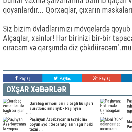
bunlar vaxtilə şalvarlarına batırıb qaçan v
qoyanlardır... Qorxaqlar, çıxarın maskaları
Siz bizim övladlarımızı mövqelərdə qoyub 
Alçaqlar, xainlər! Hər birinizi bir-bir tap
cıracam və qarşımda diz çökdürəcəm".m
Paylaş
Paylaş
Paylaş
OXŞAR XƏBƏRLƏR
Pa
Qarabağ erməniləri ilə bağlı bu işləri
mi
sürətləndirməliyik - Paşinyan
tap
Paşinyan Azərbaycanın təzyiqinə
Mən
boyun əydi: Separatçıların ağır hərbi
Pa
texni ...