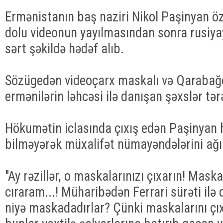
Ermənistanın baş naziri Nikol Paşinyan ö
dolu videonun yayılmasından sonra rusiy
sərt şəkildə hədəf alıb.
Sözügedən videoçarx maskalı və Qaraba
ermənilərin ləhcəsi ilə danışan şəxslər tər
Hökumətin iclasında çıxış edən Paşinyan h
bilməyərək müxalifət nümayəndələrini ağır
"Ay rəzillər, o maskalarınızı çıxarın! Maskal
cıraram...! Müharibədən Ferrari sürəti ilə qa
niyə maskadadırlar? Çünki maskalarını çıxa