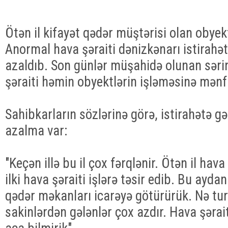
Ötən il kifayət qədər müştərisi olan obyekt
Anormal hava şəraiti dənizkənarı istirahə
azaldıb. Son günlər müşahidə olunan sərin
şəraiti həmin obyektlərin işləməsinə mənfi
Sahibkarların sözlərinə görə, istirahətə gə
azalma var:
"Keçən illə bu il çox fərqlənir. Ötən il hav
ilki hava şəraiti işlərə təsir edib. Bu ayd
qədər məkanları icarəyə götürürük. Nə turi
sakinlərdən gələnlər çox azdır. Hava şəra