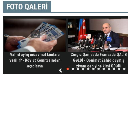
FOTO QALERİ
Vahid aylıq müavinət kimlərə
Çingiz Qənizadə Fransada QALİB
verilir? - Dövlət Komitəsindən
GƏLDİ - Qənimət Zahid dəymiş
açıqlama
ziyanı qəpiyinə kimi ÖDƏDİ