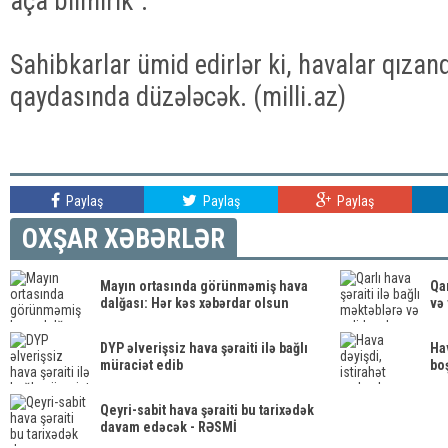
aça bilmirik".
Sahibkarlar ümid edirlər ki, havalar qızand
qaydasında düzələcək. (milli.az)
Paylaş
Paylaş
Paylaş
OXŞAR XƏBƏRLƏR
Mayın ortasında görünməmiş hava
Qar
dalğası: Hər kəs xəbərdar olsun
və
DYP əlverişsiz hava şəraiti ilə bağlı
Hav
müraciət edib
boş
Qeyri-sabit hava şəraiti bu tarixədək
davam edəcək - RƏSMİ