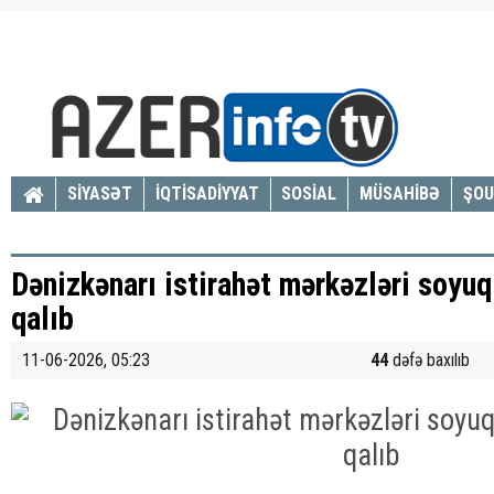
SİYASƏT
İQTİSADİYYAT
SOSİAL
MÜSAHİBƏ
ŞOU
Dənizkənarı istirahət mərkəzləri soyuq
qalıb
11-06-2026, 05:23
44
dəfə baxılıb