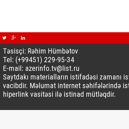
Təsisçi: Rəhim Hümbətov
Tel: (+99451) 229-95-34
E-mail: azerinfo.tv@list.ru
Saytdakı materialların istifadəsi zamanı i
vacibdir. Məlumat internet səhifələrində is
hiperlink vasitəsi ilə istinad mütləqdir.