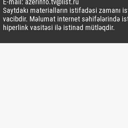
E-mail: azerinfo.tv@list.ru
Saytdakı materialların istifadəsi zamanı i
vacibdir. Məlumat internet səhifələrində is
hiperlink vasitəsi ilə istinad mütləqdir.