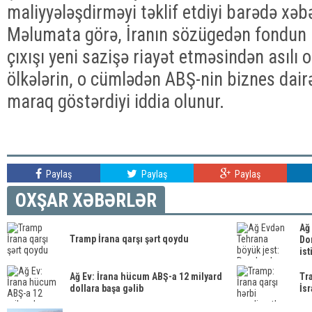
maliyyələşdirməyi təklif etdiyi barədə xəb
Məlumata görə, İranın sözügedən fondun m
çıxışı yeni sazişə riayət etməsindən asılı 
ölkələrin, o cümlədən ABŞ-nin biznes dair
maraq göstərdiyi iddia olunur.
Paylaş
Paylaş
Paylaş
OXŞAR XƏBƏRLƏR
Ağ
Tramp İrana qarşı şərt qoydu
Do
ist
Ağ Ev: İrana hücum ABŞ-a 12 milyard
Tra
dollara başa gəlib
İsr