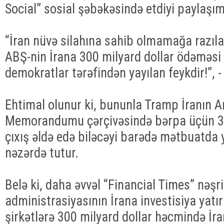
Social” sosial şəbəkəsində etdiyi paylaşım
“İran nüvə silahına sahib olmamağa razıla
ABŞ-nin İrana 300 milyard dollar ödəməsi
demokratlar tərəfindən yayılan feykdir!”, -
Ehtimal olunur ki, bununla Tramp İranın 
Memorandumu çərçivəsində bərpa üçün 30
çıxış əldə edə biləcəyi barədə mətbuatda y
nəzərdə tutur.
Belə ki, daha əvvəl “Financial Times” nəşr
administrasiyasının İrana investisiya yatı
şirkətlərə 300 milyard dollar həcmində İr