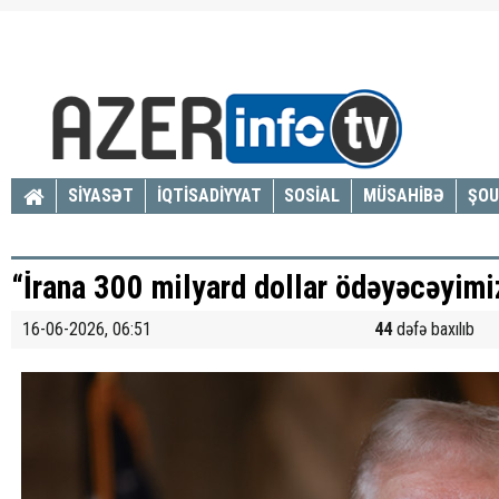
SİYASƏT
İQTİSADİYYAT
SOSİAL
MÜSAHİBƏ
ŞOU
“İrana 300 milyard dollar ödəyəcəyimi
16-06-2026, 06:51
44
dəfə baxılıb