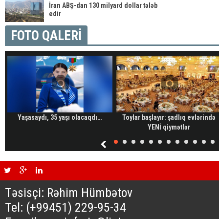
İran ABŞ-dan 130 milyard dollar tələb
edir
FOTO QALERİ
Yaşasaydı, 35 yaşı olacaqdı…
Toylar başlayır: şadlıq evlərində
YENİ qiymətlər
Təsisçi: Rəhim Hümbətov
Tel: (+99451) 229-95-34