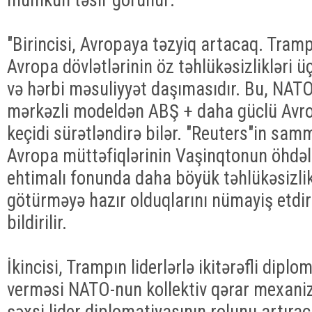
"Birincisi, Avropaya təzyiq artacaq. Tra
Avropa dövlətlərinin öz təhlükəsizlikləri 
və hərbi məsuliyyət daşımasıdır. Bu, NAT
mərkəzli modeldən ABŞ + daha güclü Avr
keçidi sürətləndirə bilər. "Reuters"in samm
Avropa müttəfiqlərinin Vaşinqtonun öhdəli
ehtimalı fonunda daha böyük təhlükəsizlik
götürməyə hazır olduqlarını nümayiş etdi
bildirilir.
İkincisi, Trampın liderlərlə ikitərəfli dipl
verməsi NATO-nun kollektiv qərar mexanizm
şəxsi lider diplomatiyasının rolunu artır