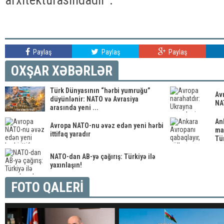
Paylaş
Paylaş
Paylaş
OXŞAR XƏBƏRLƏR
Türk Dünyasının “hərbi yumruğu”
Av
düyünlənir: NATO və Avrasiya
NA
arasında yeni ...
An
Avropa NATO-nu əvəz edən yeni hərbi
ma
ittifaq yaradır
Tür
NATO-dan AB-yə çağırış: Türkiyə ilə
yaxınlaşın!
FOTO QALERİ