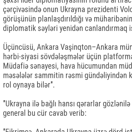
çərçivəsində onun Ukrayna prezidenti Volo
görüşünün planlaşdırıldığı və müharibənin
diplomatik səyləri yenidən canlandırmaq istə
Üçüncüsü, Ankara Vaşinqton–Ankara müna
hərbi-siyasi sövdələşmələr üçün platformay
Müdafiə sənayesi, hava hücumundan müdafi
məsələlər sammitin rəsmi gündəliyindən
rol oynaya bilər".
"Ukrayna ilə bağlı hansı qərarlar gözlənilə 
general bu cür cavab verib:
"Fikrimcə, Ankarada Ukrayna üzrə dörd is