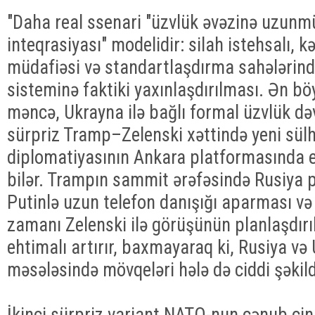
"Daha real ssenari "üzvlük əvəzinə uzunmü
inteqrasiyası" modelidir: silah istehsalı, k
müdafiəsi və standartlaşdırma sahələrin
sisteminə faktiki yaxınlaşdırılması. Ən bö
məncə, Ukrayna ilə bağlı formal üzvlük dəv
sürpriz Tramp–Zelenski xəttində yeni sülh
diplomatiyasının Ankara platformasında e
bilər. Trampın sammit ərəfəsində Rusiya p
Putinlə uzun telefon danışığı aparması v
zamanı Zelenski ilə görüşünün planlaşdırı
ehtimalı artırır, baxmayaraq ki, Rusiya və
məsələsində mövqeləri hələ də ciddi şəkild
İkinci sürpriz variant NATO-nun cənub cin