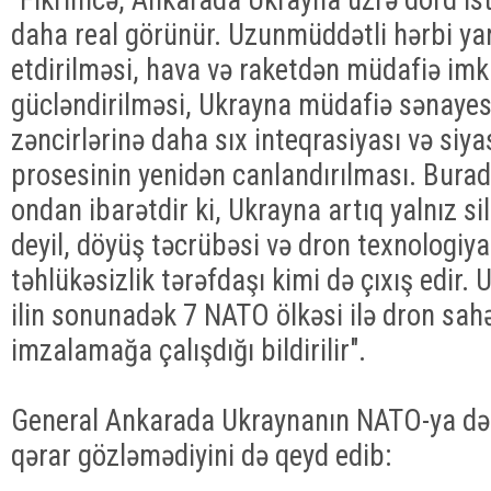
daha real görünür. Uzunmüddətli hərbi y
etdirilməsi, hava və raketdən müdafiə imk
gücləndirilməsi, Ukrayna müdafiə sənayes
zəncirlərinə daha sıx inteqrasiyası və siya
prosesinin yenidən canlandırılması. Burada
ondan ibarətdir ki, Ukrayna artıq yalnız si
deyil, döyüş təcrübəsi və dron texnologiy
təhlükəsizlik tərəfdaşı kimi də çıxış edir.
ilin sonunadək 7 NATO ölkəsi ilə dron sah
imzalamağa çalışdığı bildirilir".
General Ankarada Ukraynanın NATO-ya də
qərar gözləmədiyini də qeyd edib: