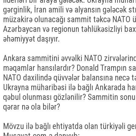
gərginlik, İran amili və alyansın gələcək s
müzakirə olunacağı sammit təkcə NATO üç
Azərbaycan və regionun təhlükəsizliyi b
əhəmiyyət daşıyır.
Ankara sammitini əvvəlki NATO zirvələrin
məqamlar hansılardır? Donald Trampın sa
NATO daxilində qüvvələr balansına necə tə
Ukrayna müharibəsi ilə bağlı Ankarada han
qəbul olunması gözlənilir? Sammitin sonu
qərar nə ola bilər?
Mövzu ilə bağlı ehtiyatda olan türkiyəli g
Musavat.com-a danışıb: