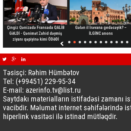
Çingiz Qənizadə Fransada QALİB
Gələn il İrəvana gedəcəyik? –
GƏLDİ - Qənimət Zahid dəymiş
İLGİNC anons
ziyanı qəpiyinə kimi ÖDƏDİ
Təsisçi: Rəhim Hümbətov
Tel: (+99451) 229-95-34
E-mail: azerinfo.tv@list.ru
Saytdakı materialların istifadəsi zamanı i
vacibdir. Məlumat internet səhifələrində is
hiperlink vasitəsi ilə istinad mütləqdir.