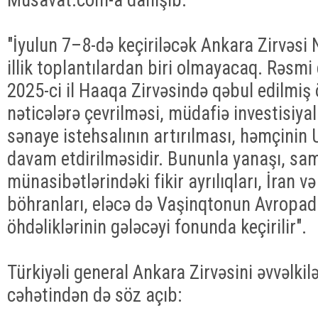
"İyulun 7–8-də keçiriləcək Ankara Zirvəsi
illik toplantılardan biri olmayacaq. Rəsmi 
2025-ci il Haaqa Zirvəsində qəbul edilmiş 
nəticələrə çevrilməsi, müdafiə investisiyal
sənaye istehsalının artırılması, həmçinin
davam etdirilməsidir. Bununla yanaşı, s
münasibətlərindəki fikir ayrılıqları, İran v
böhranları, eləcə də Vaşinqtonun Avropad
öhdəliklərinin gələcəyi fonunda keçirilir".
Türkiyəli general Ankara Zirvəsini əvvəlkil
cəhətindən də söz açıb: