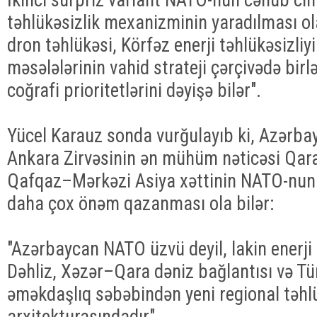
təhlükəsizlik mexanizminin yaradılması ola 
dron təhlükəsi, Körfəz enerji təhlükəsizliyi
məsələlərinin vahid strateji çərçivədə bir
coğrafi prioritetlərini dəyişə bilər".
Yücel Karauz sonda vurğulayıb ki, Azərb
Ankara Zirvəsinin ən mühüm nəticəsi Qar
Qafqaz–Mərkəzi Asiya xəttinin NATO-nun 
daha çox önəm qazanması ola bilər:
"Azərbaycan NATO üzvü deyil, lakin enerji 
Dəhliz, Xəzər–Qara dəniz bağlantısı və Türk
əməkdaşlıq səbəbindən yeni regional təhlü
arxitekturasındadır".