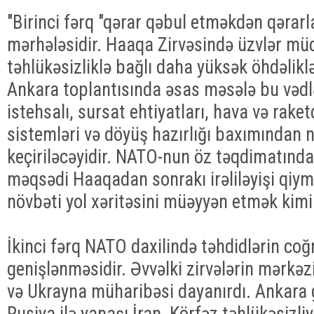
"Birinci fərq "qərar qəbul etməkdən qərarl
mərhələsidir. Haaqa Zirvəsində üzvlər müd
təhlükəsizliklə bağlı daha yüksək öhdəlik
Ankara toplantısında əsas məsələ bu vədlə
istehsalı, sursat ehtiyatları, hava və rak
sistemləri və döyüş hazırlığı baxımından 
keçiriləcəyidir. NATO-nun öz təqdimatında
məqsədi Haaqadan sonrakı irəliləyişi qiy
növbəti yol xəritəsini müəyyən etmək kimi 
İkinci fərq NATO daxilində təhdidlərin coğ
genişlənməsidir. Əvvəlki zirvələrin mərkə
və Ukrayna müharibəsi dayanırdı. Ankara 
Rusiya ilə yanaşı İran, Körfəz təhlükəsizliy