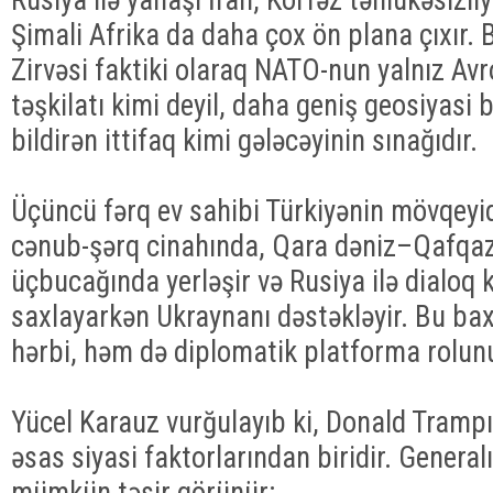
Şimali Afrika da daha çox ön plana çıxır
Zirvəsi faktiki olaraq NATO-nun yalnız Avr
təşkilatı kimi deyil, daha geniş geosiyasi
bildirən ittifaq kimi gələcəyinin sınağıdır.
Üçüncü fərq ev sahibi Türkiyənin mövqeyi
cənub-şərq cinahında, Qara dəniz–Qafqa
üçbucağında yerləşir və Rusiya ilə dialoq k
saxlayarkən Ukraynanı dəstəkləyir. Bu b
hərbi, həm də diplomatik platforma rolunu
Yücel Karauz vurğulayıb ki, Donald Trampı
əsas siyasi faktorlarından biridir. General
mümkün təsir görünür: