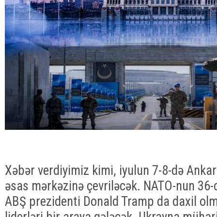
Xəbər verdiyimiz kimi, iyulun 7-8-də Ankar
əsas mərkəzinə çevriləcək. NATO-nun 36-c
ABŞ prezidenti Donald Tramp da daxil olm
liderləri bir araya gələcək. Ukrayna mühar