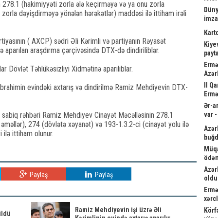
n 278.1 (hakimiyyəti zorla ələ keçirməyə və ya onu zorla
Düny
zorla dəyişdirməyə yönələn hərəkətlər) maddəsi ilə ittiham irəli
imz
Kart
iyasının ( AXCP) sədri Əli Kərimli və partiyanın Rəyasət
Kiyev
aparılan araşdırma çərçivəsində DTX-də dindiriliblər.
payta
Ermə
ar Dövlət Təhlükəsizliyi Xidmətinə aparılıblar.
Azər
II Q
brahimin evindəki axtarış və dindirilmə Ramiz Mehdiyevin DTX-
Ermə
Ər-a
ın sabiq rəhbəri Ramiz Mehdiyev Cinayət Məcəlləsinin 278.1
var 
əməllər), 274 (dövlətə xəyanət) və 193-1.3.2-ci (cinayət yolu ilə
Azər
ilə ittiham olunur.
buğd
Müqa
ödən
Azər
Paylaş
Paylaş
oldu
Ermə
xərc
Ramiz Mehdiyevin işi üzrə Əli
Körf
üldü