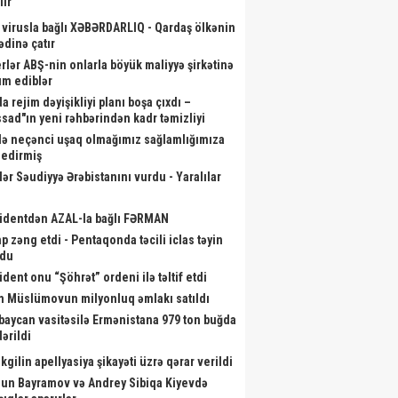
lir
 virusla bağlı XƏBƏRDARLIQ - Qardaş ölkənin
ədinə çatır
rlər ABŞ-nin onlarla böyük maliyyə şirkətinə
m ediblər
a rejim dəyişikliyi planı boşa çıxdı –
sad"ın yeni rəhbərindən kadr təmizliyi
də neçənci uşaq olmağımız sağlamlığımıza
r edirmiş
lər Səudiyyə Ərəbistanını vurdu - Yaralılar
identdən AZAL-la bağlı FƏRMAN
p zəng etdi - Pentaqonda təcili iclas təyin
ndu
ident onu “Şöhrət” ordeni ilə təltif etdi
ən il İrəvana gedəcəyik? –
Zakir Həsənov yeni hərbi
Kardio
m Müslümovun milyonluq əmlakı satıldı
İLGİNC anons
obyektlərə baxış keçirdi - Fotolar
a
baycan vasitəsilə Ermənistana 979 ton buğda
ərildi
kgilin apellyasiya şikayəti üzrə qərar verildi
un Bayramov və Andrey Sibiqa Kiyevdə