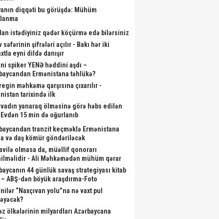
anın diqqəti bu görüşdə: Mühüm
alanma
dan istədiyiniz qədər köçürmə edə bilərsiniz
 səfərinin şifrələri açılır - Bakı hər iki
xtla eyni dildə danışır
ni spiker YENƏ həddini aşdı –
baycandan Ermənistana təhlükə?
aregin məhkəmə qarşısına çıxarılır -
nistan tarixində ilk
rvadın yanaraq ölməsinə görə həbs edilən
- Evdən 15 min də oğurlanıb
baycandan tranzit keçməklə Ermənistana
a və daş kömür göndəriləcək
vilə olmasa da, müəllif qonorarı
ilməlidir - Ali Məhkəmədən mühüm qərar
baycanın 44 günlük savaş strategiyası kitab
 – ABŞ-dən böyük araşdırma-Foto
nilər “Naxçıvan yolu”na nə vaxt pul
ləyəcək?
əz ölkələrinin milyardları Azərbaycana