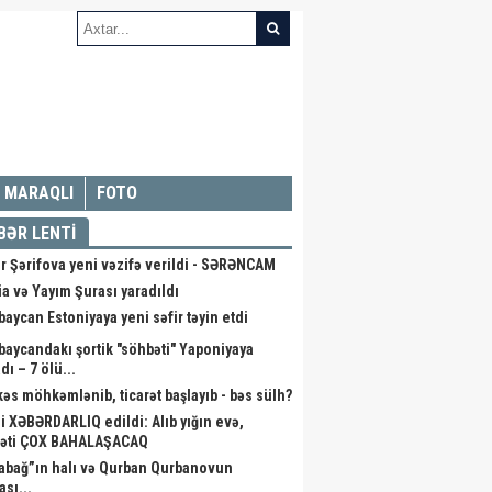
MARAQLI
FOTO
BƏR LENTİ
r Şərifova yeni vəzifə verildi - SƏRƏNCAM
a və Yayım Şurası yaradıldı
baycan Estoniyaya yeni səfir təyin etdi
baycandakı şortik "söhbəti" Yaponiyaya
dı – 7 ölü...
kəs möhkəmlənib, ticarət başlayıb - bəs sülh?
li XƏBƏRDARLIQ edildi: Alıb yığın evə,
əti ÇOX BAHALAŞACAQ
abağ”ın halı və Qurban Qurbanovun
ası...