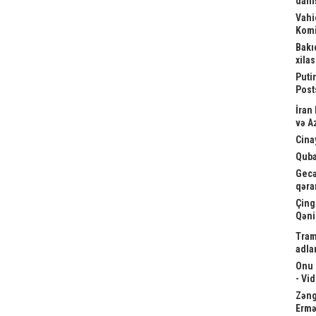
danış
Vahi
Komi
Bakı
xila
Puti
Post
İran
və A
Cina
Quba
Gecə
qəra
Çing
Qəni
Tram
adla
Onu 
- Vi
Zəngə
Ermə