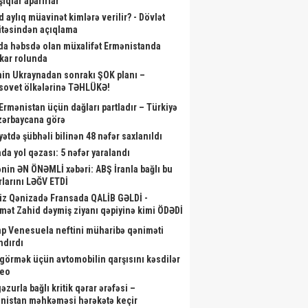
ıqlar aparırlar
d aylıq müavinət kimlərə verilir? - Dövlət
təsindən açıqlama
da həbsdə olan müxalifət Ermənistanda
skar rolunda
nin Ukraynadan sonrakı ŞOK planı –
sovet ölkələrinə TƏHLÜKƏ!
 Ermənistan üçün dağları partladır – Türkiyə
zərbaycana görə
yətdə şübhəli bilinən 48 nəfər saxlanıldı
da yol qəzası: 5 nəfər yaralandı
nin ƏN ÖNƏMLİ xəbəri: ABŞ İranla bağlı bu
rlarını LƏĞV ETDİ
iz Qənizadə Fransada QALİB GƏLDİ -
mət Zahid dəymiş ziyanı qəpiyinə kimi ÖDƏDİ
p Venesuela neftini müharibə qəniməti
ndırdı
görmək üçün avtomobilin qarşısını kəsdilər
deo
zurla bağlı kritik qərar ərəfəsi –
nistan məhkəməsi hərəkətə keçir