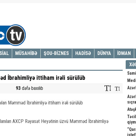
SİAL
MÜSAHİBƏ
ŞOU-BİZNES
HADİSƏ
DÜNYA
İDMAN
XƏ
Sami
 İbrahimliyə ittiham irəli sürülüb
Medi
93
dəfə baxılıb
Azər
Azər
sıçra
Atəş
Təci
saxlanılan AXCP Rəyasət Heyətinin üzvü Məmməd İbrahimliyə
qiym
“Qar
istef