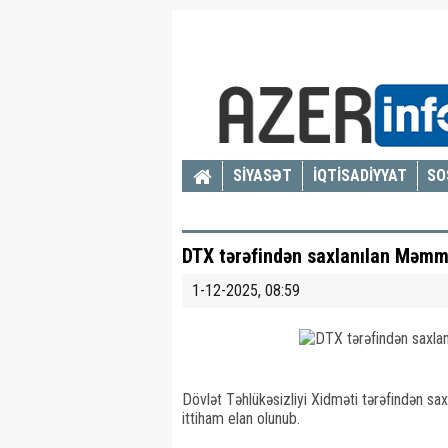
SİYASƏT
İQTİSADİYYAT
SO
DTX tərəfindən saxlanılan Məmməd
1-12-2025, 08:59
Dövlət Təhlükəsizliyi Xidməti tərəfindən 
ittiham elan olunub.