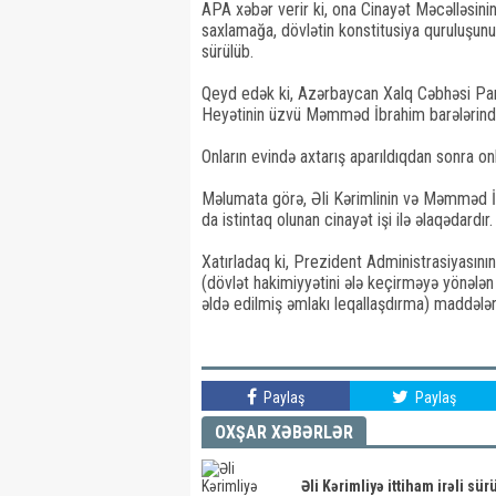
APA xəbər verir ki, ona Cinayət Məcəlləsini
saxlamağa, dövlətin konstitusiya quruluşunu 
sürülüb.
Qeyd edək ki, Azərbaycan Xalq Cəbhəsi Part
Heyətinin üzvü Məmməd İbrahim barələrində 
Onların evində axtarış aparıldıqdan sonra onl
Məlumata görə, Əli Kərimlinin və Məmməd İ
da istintaq olunan cinayət işi ilə əlaqədardır.
Xatırladaq ki, Prezident Administrasiyasın
(dövlət hakimiyyətini ələ keçirməyə yönələn 
əldə edilmiş əmlakı leqallaşdırma) maddələri 
Paylaş
Paylaş
OXŞAR XƏBƏRLƏR
Əli Kərimliyə ittiham irəli sür