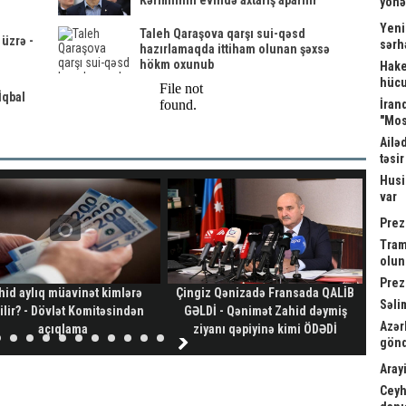
Kərimlinin evində axtarış aparılır
yönə
Yeni
Taleh Qaraşova qarşı sui-qəsd
 üzrə -
sərh
hazırlamaqda ittiham olunan şəxsə
hökm oxunub
Hake
hücu
İqbal
İrand
"Mos
Ailə
təsi
Husi
var
Prez
Tram
olu
Prez
hid aylıq müavinət kimlərə
Çingiz Qənizadə Fransada QALİB
Gəl
Səli
ilir? - Dövlət Komitəsindən
GƏLDİ - Qənimət Zahid dəymiş
Azər
açıqlama
ziyanı qəpiyinə kimi ÖDƏDİ
gönd
Arayi
Ceyh