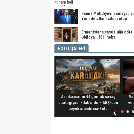
Ramiz Mehdiyevin cinayət işi
Yeni detallar məlum oldu
Ermənistana casusluğa görə 
Əbilova - 18 il həbs
FOTO QALERİ
Azərbaycanın 44 günlük savaş
Va
strategiyası kitab oldu – ABŞ-dən
ver
böyük araşdırma-Foto