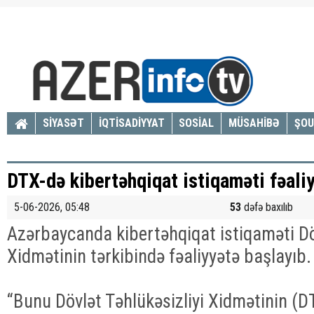
SİYASƏT
İQTİSADİYYAT
SOSİAL
MÜSAHİBƏ
ŞOU
DTX-də kibertəhqiqat istiqaməti fəali
5-06-2026, 05:48
53
dəfə baxılıb
Azərbaycanda kibertəhqiqat istiqaməti Döv
Xidmətinin tərkibində fəaliyyətə başlayıb.
“Bunu Dövlət Təhlükəsizliyi Xidmətinin (DT