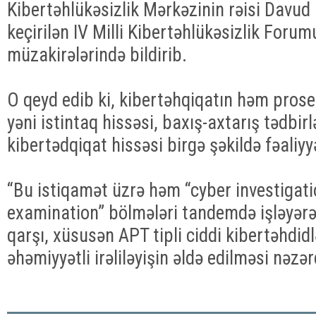
Kibertəhlükəsizlik Mərkəzinin rəisi Davu
keçirilən IV Milli Kibertəhlükəsizlik Foru
müzakirələrində bildirib.
O qeyd edib ki, kibertəhqiqatın həm prose
yəni istintaq hissəsi, baxış-axtarış tədbir
kibertədqiqat hissəsi birgə şəkildə fəaliy
“Bu istiqamət üzrə həm “cyber investigati
examination” bölmələri tandemdə işləyərə
qarşı, xüsusən APT tipli ciddi kibertəhdi
əhəmiyyətli irəliləyişin əldə edilməsi nəzər