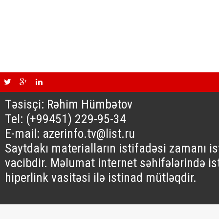
Təsisçi: Rəhim Hümbətov
Tel: (+99451) 229-95-34
E-mail: azerinfo.tv@list.ru
Saytdakı materialların istifadəsi zamanı i
vacibdir. Məlumat internet səhifələrində is
hiperlink vasitəsi ilə istinad mütləqdir.