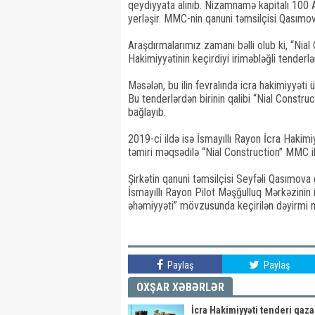
qeydiyyata alınıb. Nizamnamə kapitalı 100 A
yerləşir. MMC-nin qanuni təmsilçisi Qasımov
Araşdırmalarımız zamanı bəlli olub ki, “Nia
Hakimiyyətinin keçirdiyi iriməbləğli tenderləri
Məsələn, bu ilin fevralında icra hakimiyyəti
Bu tenderlərdən birinin qalibi “Nial Constru
bağlayıb.
2019-ci ildə isə İsmayıllı Rayon İcra Hakimi
təmiri məqsədilə “Nial Construction” MMC i
Şirkətin qanuni təmsilçisi Seyfəli Qasımova
İsmayıllı Rayon Pilot Məşğulluq Mərkəzinin i
əhəmiyyəti” mövzusunda keçirilən dəyirmi ma
Paylaş
Paylaş
OXŞAR XƏBƏRLƏR
İcra Hakimiyyəti tenderi qaz