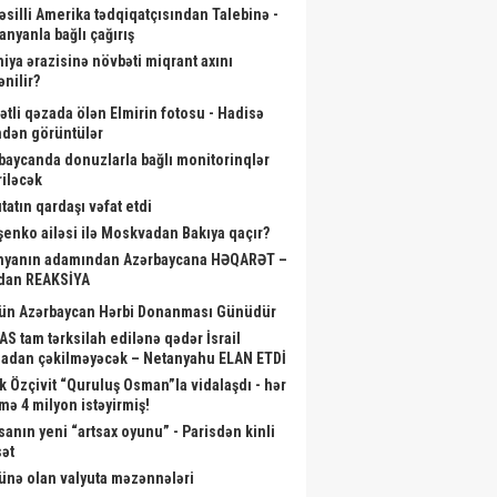
əsilli Amerika tədqiqatçısından Talebinə -
anyanla bağlı çağırış
niya ərazisinə növbəti miqrant axını
ənilir?
ətli qəzada ölən Elmirin fotosu - Hadisə
ndən görüntülər
baycanda donuzlarla bağlı monitorinqlər
riləcək
tatın qardaşı vəfat etdi
şenko ailəsi ilə Moskvadan Bakıya qaçır?
nyanın adamından Azərbaycana HƏQARƏT –
dan REAKSİYA
ün Azərbaycan Hərbi Donanması Günüdür
S tam tərksilah edilənə qədər İsrail
adan çəkilməyəcək – Netanyahu ELAN ETDİ
k Özçivit “Quruluş Osman”la vidalaşdı - hər
mə 4 milyon istəyirmiş!
sanın yeni “artsax oyunu” - Parisdən kinli
sət
ünə olan valyuta məzənnələri