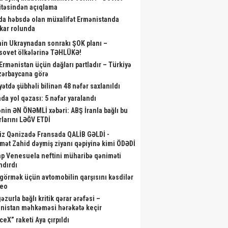
təsindən açıqlama
da həbsdə olan müxalifət Ermənistanda
skar rolunda
nin Ukraynadan sonrakı ŞOK planı –
sovet ölkələrinə TƏHLÜKƏ!
 Ermənistan üçün dağları partladır – Türkiyə
zərbaycana görə
yətdə şübhəli bilinən 48 nəfər saxlanıldı
da yol qəzası: 5 nəfər yaralandı
nin ƏN ÖNƏMLİ xəbəri: ABŞ İranla bağlı bu
rlarını LƏĞV ETDİ
iz Qənizadə Fransada QALİB GƏLDİ -
mət Zahid dəymiş ziyanı qəpiyinə kimi ÖDƏDİ
p Venesuela neftini müharibə qəniməti
ndırdı
görmək üçün avtomobilin qarşısını kəsdilər
deo
zurla bağlı kritik qərar ərəfəsi –
nistan məhkəməsi hərəkətə keçir
ceX” raketi Aya çırpıldı