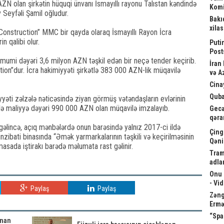
ZN olan şirkətin hüquqi ünvanı İsmayıllı rayonu Talıstan kəndində
Komi
 Seyfəli Şamil oğludur.
Bakı
xila
l Construction” MMC bir qayda olaraq İsmayıllı Rayon İcra
n qalibi olur.
Puti
Post
 ümumi dəyəri 3,6 milyon AZN təşkil edən bir neçə tender keçirib.
İran
ction”dur. İcra hakimiyyəti şirkətlə 383 000 AZN-lik müqavilə
və A
Cina
Quba
yyəti zəlzələ nəticəsində ziyan görmüş vətəndaşların evlərinin
lə maliyyə dəyəri 990 000 AZN olan müqavilə imzalayıb.
Gecə
qəra
 gəlincə, açıq mənbələrdə onun barəsində yalnız 2017-ci ildə
Çing
nzibati binasında “Əmək yarmarkalarının təşkili və keçirilməsinin
Qəni
sada iştirakı barədə məlumata rast gəlinir.
Tram
adla
Onu 
- Vi
Paylaş
Paylaş
Zəngə
Ermə
“Spa
anan