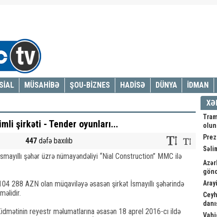
SİAL
MÜSAHİBƏ
ŞOU-BİZNES
HADİSƏ
DÜNYA
İDMAN
XƏ
Tram
mli şirkəti - Tender oyunları...
olu
Prez
447
dəfə baxılıb
Səli
 İsmayıllı şəhər üzrə nümayəndəliyi “Nial Construction” MMC ilə
Azər
gönd
 104 288 AZN olan müqaviləyə əsasən şirkət İsmayıllı şəhərində
Arayi
məlidir.
Ceyh
danış
 Xidmətinin reyestr məlumatlarına əsasən 18 aprel 2016-cı ildə
Vahi