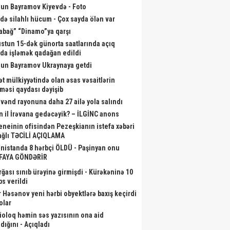
un Bayramov Kiyevdə - Foto
də silahlı hücum - Çox sayda ölən var
abağ” “Dinamo”ya qarşı
stun 15-dək günorta saatlarında açıq
da işləmək qadağan edildi
un Bayramov Ukraynaya getdi
ət mülkiyyətində olan əsas vəsaitlərin
lməsi qaydası dəyişib
vənd rayonuna daha 27 ailə yola salındı
n il İrəvana gedəcəyik? – İLGİNC anons
neinin ofisindən Pezeşkianın istefa xəbəri
bağlı TƏCİLİ AÇIQLAMA
nistanda 8 hərbçi ÖLDÜ - Paşinyan onu
FAYA GÖNDƏRİR
rğası sınıb ürəyinə girmişdi - Kürəkəninə 10
akir Həsənov yeni hərbi
Kardioloq həmin səs yazısının ona
B
bs verildi
tlərə baxış keçirdi - Fotolar
aid olmadığını - Açıqladı
r Həsənov yeni hərbi obyektlərə baxış keçirdi
olar
ioloq həmin səs yazısının ona aid
dığını - Açıqladı