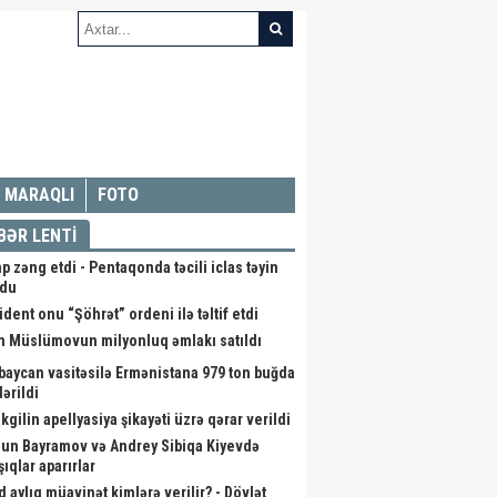
MARAQLI
FOTO
BƏR LENTİ
p zəng etdi - Pentaqonda təcili iclas təyin
ndu
ident onu “Şöhrət” ordeni ilə təltif etdi
m Müslümovun milyonluq əmlakı satıldı
baycan vasitəsilə Ermənistana 979 ton buğda
ərildi
kgilin apellyasiya şikayəti üzrə qərar verildi
un Bayramov və Andrey Sibiqa Kiyevdə
ıqlar aparırlar
d aylıq müavinət kimlərə verilir? - Dövlət