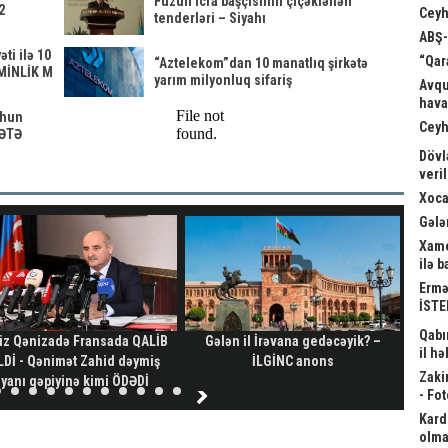
Füzuli icra başçısının çiçəklənən
2
Ceyh
tenderləri – Siyahı
ABŞ-
ti ilə 10
“Qar
“Aztelekom”dan 10 manatlıq şirkətə
ZMİNLİK M
yarım milyonluq sifariş
Avqu
hava
yhun
Ceyh
LƏTƏ
Dövl
veri
Xoca
Gələ
Xame
ilə 
Ermə
İSTE
Qabı
iz Qənizadə Fransada QALİB
Gələn il İrəvana gedəcəyik? –
Z
il hə
Dİ - Qənimət Zahid dəymiş
İLGİNC anons
obyek
Zaki
iyanı qəpiyinə kimi ÖDƏDİ
- Fot
Kard
olma