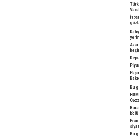
Türk
Vard
İspa
gözl
Dəhş
yeri
Azər
keçi
Depu
Plyu
Paşi
Bakı
Bu g
HƏMA
Qəzz
Bura
bölü
Fran
siya
Bu g