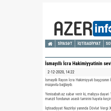
SİYASƏT
İQTİSADİYYAT
SO
İsmayıllı İcra Hakimiyyətinin sevi
2-12-2020, 14:22
İsmayıllı Rayon İcra Hakimiyyəti başçısının
müqavilə bağlayıb.
Yenisabah.az xəbər verir ki, maliyyə dəyəri
mənzil fondunun əsaslı təmirini həyata keçir
İqtisadiyyat Nazirliyi yanında Dövlət Vergi