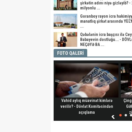
şirkətin adını niyə gizləyib? - 
milyonlu ...
Goranboy rayon icra hakimiyyə
manatlıq şirkət arasında YÜ
...
Qəbələnin icra başçısı ilə Ce
Babayevin dostluğu... - DÖV
NEÇƏYƏ BA ...
FOTO QALERİ
Vahid aylıq müavinət kimlərə
Çing
verilir? - Dövlət Komitəsindən
GƏL
açıqlama
z