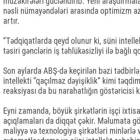
müzakirələri gücləndirib. Yeni araşdırmala
nəsli nümayəndələri arasında optimizm aza
artır.
“Tədqiqatlarda qeyd olunur ki, süni intell
təsiri gənclərin iş təhlükəsizliyi ilə bağlı q
Son aylarda ABŞ-də keçirilən bəzi tədbirlə
intellekti “qaçılmaz dəyişiklik” kimi təqdi
reaksiyası da bu narahatlığın göstəricisi ki
Eyni zamanda, böyük şirkətlərin işçi ixtisar
açıqlamaları da diqqət çəkir. Məlumata gö
maliyyə və texnologiya şirkətləri minlərlə 