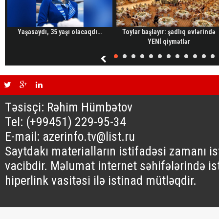
Yaşasaydı, 35 yaşı olacaqdı…
Toylar başlayır: şadlıq evlərində
YENİ qiymətlər
Təsisçi: Rəhim Hümbətov
Tel: (+99451) 229-95-34
E-mail: azerinfo.tv@list.ru
Saytdakı materialların istifadəsi zamanı i
vacibdir. Məlumat internet səhifələrində is
hiperlink vasitəsi ilə istinad mütləqdir.