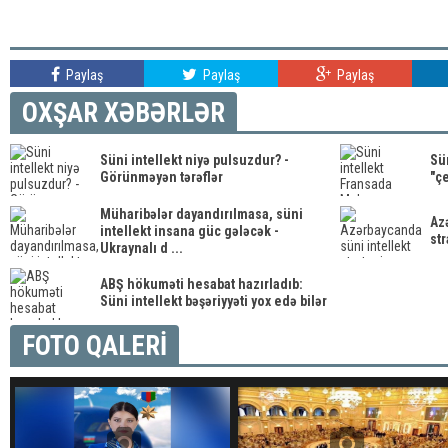
Paylaş
Paylaş
Paylaş
OXŞAR XƏBƏRLƏR
Süni intellekt niyə pulsuzdur? -
Sü
Görünməyən tərəflər
"çe
Müharibələr dayandırılmasa, süni
Az
intellekt insana güc gələcək -
str
Ukraynalı d ...
ABŞ hökuməti hesabat hazırladıb:
Süni intellekt bəşəriyyəti yox edə bilər
FOTO QALERİ