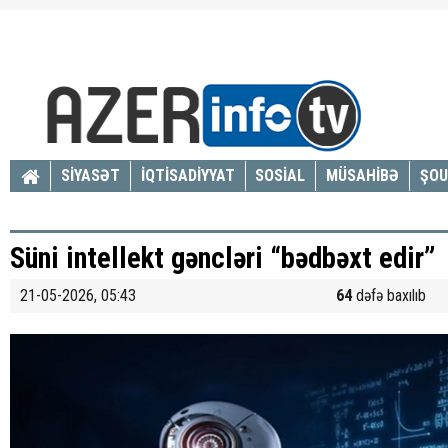
SİYASƏT
İQTİSADİYYAT
SOSİAL
MÜSAHİBƏ
ŞOU
Süni intellekt gəncləri “bədbəxt edir”
21-05-2026, 05:43
64
dəfə baxılıb