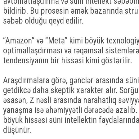
avtomatlaşdırma və süni intellekt səbəbin
bildirib. Bu prosesin əmək bazarında struk
səbəb olduğu qeyd edilir.
“Amazon” və “Meta” kimi böyük texnologiya
optimallaşdırması və rəqəmsal sistemlərə
tendensiyanın bir hissəsi kimi göstərilir.
Araşdırmalara görə, gənclər arasında süni
getdikcə daha skeptik xarakter alır. Sorğul
əsasən, Z nəsli arasında narahatlıq səviyy
yanaşma isə əhəmiyyətli dərəcədə azalıb.
böyük hissəsi süni intellektin faydalarında
düşünür.