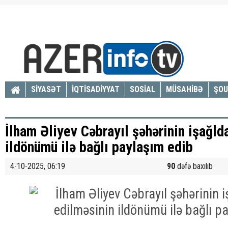
SİYASƏT
İQTİSADİYYAT
SOSİAL
MÜSAHİBƏ
ŞOU
İlham Əliyev Cəbrayıl şəhərinin işağld
ildönümü ilə bağlı paylaşım edib
4-10-2025, 06:19
90
dəfə baxılıb