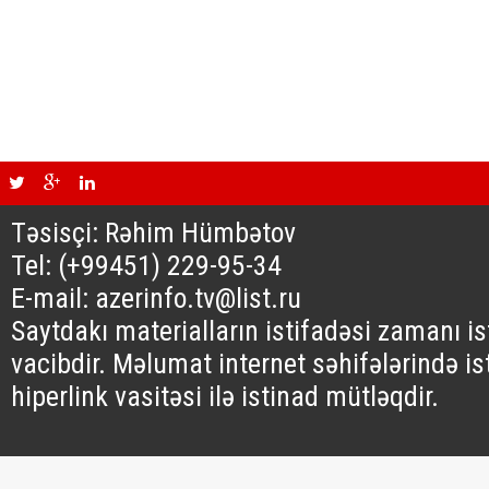
Təsisçi: Rəhim Hümbətov
Tel: (+99451) 229-95-34
E-mail: azerinfo.tv@list.ru
Saytdakı materialların istifadəsi zamanı i
vacibdir. Məlumat internet səhifələrində is
hiperlink vasitəsi ilə istinad mütləqdir.