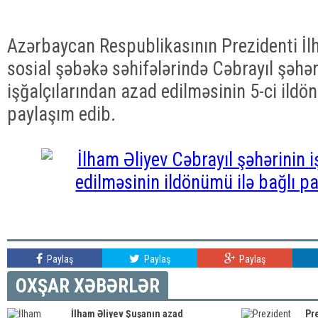
Azərbaycan Respublikasının Prezidenti İl
sosial şəbəkə səhifələrində Cəbrayıl şəhə
işğalçılarından azad edilməsinin 5-ci ildö
paylaşım edib.
Paylaş
Paylaş
Paylaş
OXŞAR XƏBƏRLƏR
İlham Əliyev Şuşanın azad
Pr