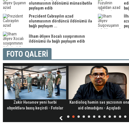
olunmasının ildönümü münasibətilə
ed
paylaşım edib
bağ
Prezident Cəbrayılın azad
İl
olunmasının dördüncü ildönümü ilə
az
bağlı paylaşım ...
pay
İlham Əliyev Xocalı soyqırımının
ildönümü ilə bağlı paylaşım edib
FOTO QALERİ
Zakir Həsənov yeni hərbi
Kardioloq həmin səs yazısının on
obyektlərə baxış keçirdi - Fotolar
aid olmadığını - Açıqladı