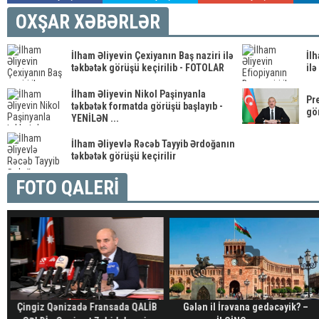
OXŞAR XƏBƏRLƏR
İlham Əliyevin Çexiyanın Baş naziri ilə
İlh
təkbətək görüşü keçirilib - FOTOLAR
ilə
İlham Əliyevin Nikol Paşinyanla
Pre
təkbətək formatda görüşü başlayıb -
gör
YENİLƏN ...
İlham Əliyevlə Rəcəb Tayyib Ərdoğanın
təkbətək görüşü keçirilir
FOTO QALERİ
Çingiz Qənizadə Fransada QALİB
Gələn il İrəvana gedəcəyik? –