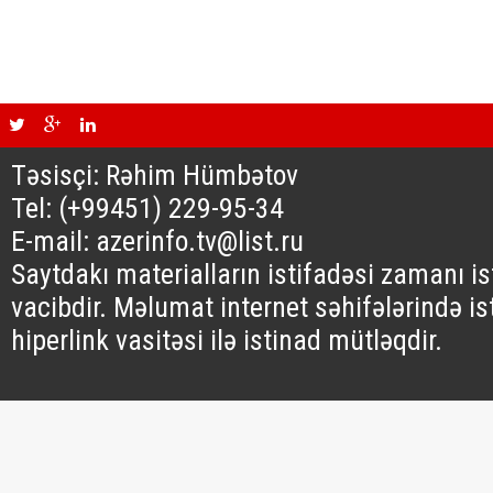
Təsisçi: Rəhim Hümbətov
Tel: (+99451) 229-95-34
E-mail: azerinfo.tv@list.ru
Saytdakı materialların istifadəsi zamanı i
vacibdir. Məlumat internet səhifələrində is
hiperlink vasitəsi ilə istinad mütləqdir.