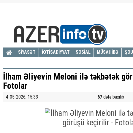
SİYASƏT
İQTİSADİYYAT
SOSİAL
MÜSAHİBƏ
ŞOU
İlham Əliyevin Meloni ilə təkbətək görü
Fotolar
4-05-2026, 15:33
67
dəfə baxılıb