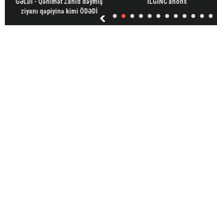
GƏLDİ - Qənimət Zahid dəymiş
İLGİNC anons
ziyanı qəpiyinə kimi ÖDƏDİ