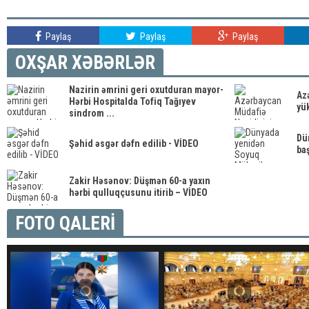
Paylaş
Paylaş
Paylaş
OXŞAR XƏBƏRLƏR
Nazirin əmrini geri oxutduran mayor-
Az
Hərbi Hospitalda Tofiq Tağıyev
yük
sindrom ...
Dü
Şəhid əsgər dəfn edilib - VİDEO
baş
Zakir Həsənov: Düşmən 60-a yaxın
hərbi qulluqçusunu itirib – VİDEO
FOTO QALERİ