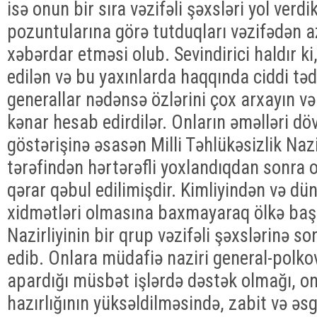
isə onun bir sıra vəzifəli şəxsləri yol verdi
pozuntularına görə tutduqları vəzifədən a
xəbərdar etməsi olub. Sevindirici haldır k
edilən və bu yaxınlarda haqqında ciddi təd
generallar nədənsə özlərini çox arxayın v
kənar hesab edirdilər. Onların əməlləri dö
göstərişinə əsasən Milli Təhlükəsizlik Naz
tərəfindən hərtərəfli yoxlandıqdan sonra 
qərar qəbul edilimişdir. Kimliyindən və dü
xidmətləri olmasına baxmayaraq ölkə baş
Nazirliyinin bir qrup vəzifəli şəxslərinə s
edib. Onlara müdafiə naziri general-polk
apardığı müsbət işlərdə dəstək olmağı, 
hazırlığının yüksəldilməsində, zabit və əs