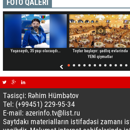
FOTO QALERİ
Yaşasaydı, 35 yaşı olacaqdı…
Toylar başlayır: şadlıq evlərində
YENİ qiymətlər
Təsisçi: Rəhim Hümbətov
Tel: (+99451) 229-95-34
E-mail: azerinfo.tv@list.ru
Saytdakı materialların istifadəsi zamanı i