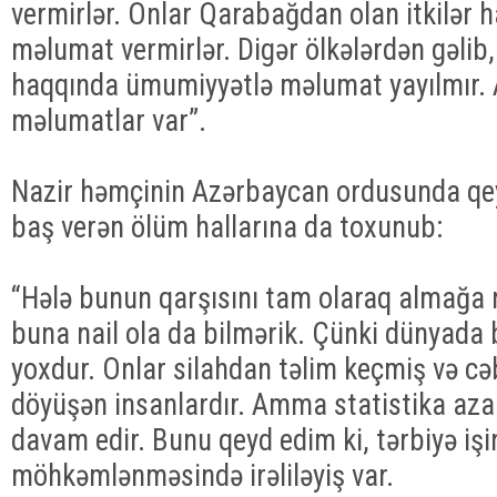
vermirlər. Onlar Qarabağdan olan itkilər 
məlumat vermirlər. Digər ölkələrdən gəlib, 
haqqında ümumiyyətlə məlumat yayılmır. 
məlumatlar var”.
Nazir həmçinin Azərbaycan ordusunda qey
baş verən ölüm hallarına da toxunub:
“Hələ bunun qarşısını tam olaraq almağa 
buna nail ola da bilmərik. Çünki dünyada b
yoxdur. Onlar silahdan təlim keçmiş və c
döyüşən insanlardır. Amma statistika az
davam edir. Bunu qeyd edim ki, tərbiyə işi
möhkəmlənməsində irəliləyiş var.