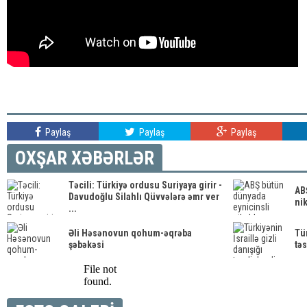
Paylaş
Paylaş
Paylaş
OXŞAR XƏBƏRLƏR
Təcili: Türkiyə ordusu Suriyaya girir -
AB
Davudoğlu Silahlı Qüvvələrə əmr ver
ni
...
Əli Həsənovun qohum-əqrəba
Tür
şəbəkəsi
tə