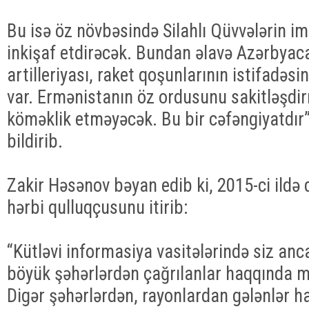
Bu isə öz növbəsində Silahlı Qüvvələrin i
inkişaf etdirəcək. Bundan əlavə Azərbyaca
artilleriyası, raket qoşunlarının istifadəsi
var. Ermənistanın öz ordusunu sakitləşdir
köməklik etməyəcək. Bu bir cəfəngiyatdır”,
bildirib.
Zakir Həsənov bəyan edib ki, 2015-ci ildə
hərbi qulluqçusunu itirib:
“Kütləvi informasiya vasitələrində siz an
böyük şəhərlərdən çağrılanlar haqqında m
Digər şəhərlərdən, rayonlardan gələnlər 