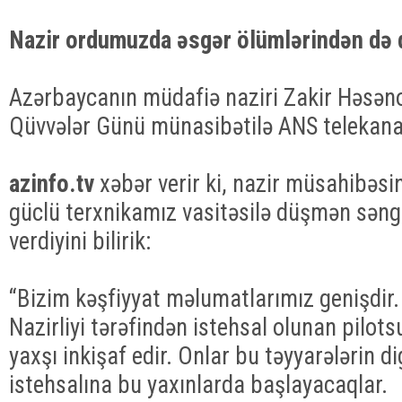
Nazir ordumuzda əsgər ölümlərindən də 
Azərbaycanın müdafiə naziri Zakir Həsənov
Qüvvələr Günü münasibətilə ANS telekana
azinfo.tv
xəbər verir ki, nazir müsahibəsind
güclü terxnikamız vasitəsilə düşmən səng
verdiyini bilirik:
“Bizim kəşfiyyat məlumatlarımız genişdir
Nazirliyi tərəfindən istehsal olunan pilots
yaxşı inkişaf edir. Onlar bu təyyarələrin di
istehsalına bu yaxınlarda başlayacaqlar.