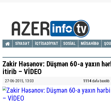
SİYASƏT
İQTİSADİYYAT
SOSİAL
MÜSAHİBƏ
ŞOU
Zakir Həsənov: Düşmən 60-a yaxın hər
itirib – VİDEO
27-06-2015, 13:03
1114
dəfə baxılıb