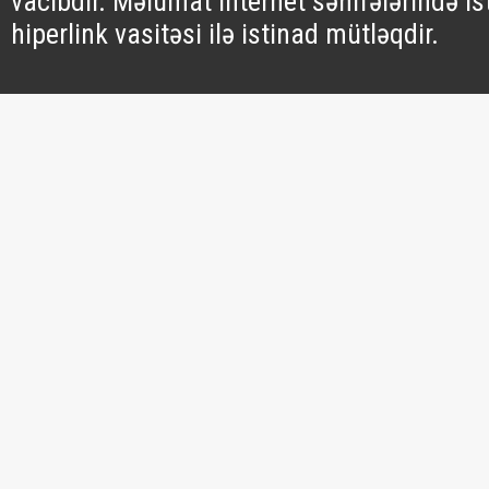
vacibdir. Məlumat internet səhifələrində is
hiperlink vasitəsi ilə istinad mütləqdir.