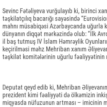
Sevinc Fətəliyeva vurğulayıb ki, birinci x
təşkilatçılıq bacarığı sayəsində “Eurovisi
mahnı müsabiqəsi Azərbaycanda uğurla ke
dünyanın diqqət mərkəzində olub: “İlk Avr
il baş tutmuş IV İslam Həmrəylik Oyunları
keçirilməsi məhz Mehriban xanım Əliyevanı
təşkilat komitələrinin uğurlu fəaliyyətinin 
Deputat qeyd edib ki, Mehriban Əliyevanın 
prezident kimi fəaliyyəti də ölkəmizin inki
miqyasda nüfuzunun artması – imicinin