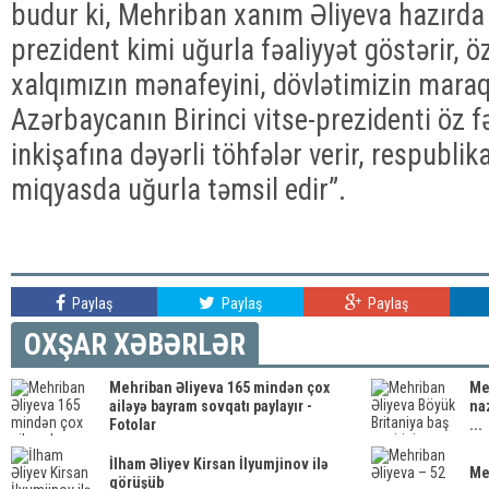
budur ki, Mehriban xanım Əliyeva hazırda B
prezident kimi uğurla fəaliyyət göstərir, ö
xalqımızın mənafeyini, dövlətimizin maraq
Azərbaycanın Birinci vitse-prezidenti öz fə
inkişafına dəyərli töhfələr verir, respubli
miqyasda uğurla təmsil edir”.
Paylaş
Paylaş
Paylaş
OXŞAR XƏBƏRLƏR
Mehriban Əliyeva 165 mindən çox
Me
ailəyə bayram sovqatı paylayır -
naz
Fotolar
...
İlham Əliyev Kirsan İlyumjinov ilə
Me
görüşüb