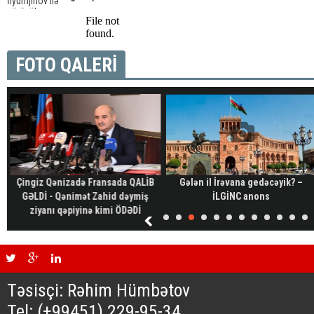
FOTO QALERİ
Çingiz Qənizadə Fransada QALİB
Gələn il İrəvana gedəcəyik? –
GƏLDİ - Qənimət Zahid dəymiş
İLGİNC anons
ziyanı qəpiyinə kimi ÖDƏDİ
Təsisçi: Rəhim Hümbətov
Tel: (+99451) 229-95-34