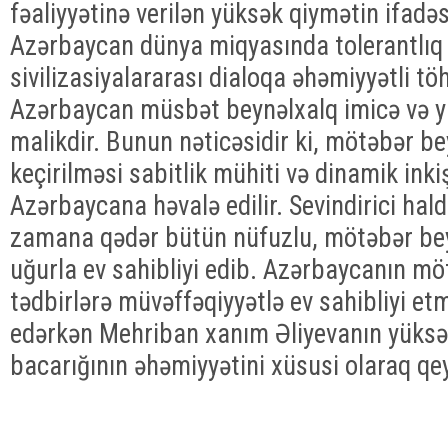
fəaliyyətinə verilən yüksək qiymətin ifadəs
Azərbaycan dünya miqyasında tolerantlıq 
sivilizasiyalararası dialoqa əhəmiyyətli töh
Azərbaycan müsbət beynəlxalq imicə və 
malikdir. Bunun nəticəsidir ki, mötəbər be
keçirilməsi sabitlik mühiti və dinamik inkiş
Azərbaycana həvalə edilir. Sevindirici hal
zamana qədər bütün nüfuzlu, mötəbər bey
uğurla ev sahibliyi edib. Azərbaycanın m
tədbirlərə müvəffəqiyyətlə ev sahibliyi e
edərkən Mehriban xanım Əliyevanın yüksək
bacarığının əhəmiyyətini xüsusi olaraq qe