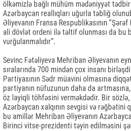
ölkəmizlə bağlı mühüm mədəniyyət tədbirlə
Azərbaycan reallıqları uğurla təbliğ olun
Əliyevanın Fransa Respublikasının “Şərəf
ali dövlət ordeni ilə təltif olunması da b
vurğulanmalıdır”.
Sevinc Fətəliyeva Mehriban Əliyevanın ey
sıralarında 700 mindən çox insanı birləşd
Partiyasının Sədr müavini olmasına diqqət
partiyanın nüfuzunun daha da artmasına, 
öz layiqli töhfəsini verməkdədir. Bir sözlə, 
Azərbaycan xalqının sevgisi və rəğbətini 
bu amillər Mehriban Əliyevanın Azərbayc
Birinci vitse-prezidenti təyin edilməsini şə