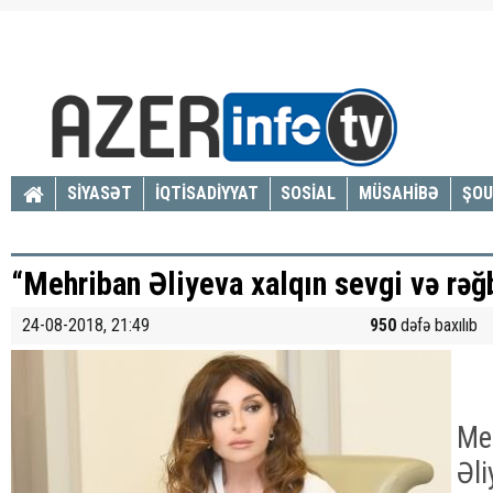
SİYASƏT
İQTİSADİYYAT
SOSİAL
MÜSAHİBƏ
ŞOU
“Mehriban Əliyeva xalqın sevgi və rəğb
24-08-2018, 21:49
950
dəfə baxılıb
Me
Əli