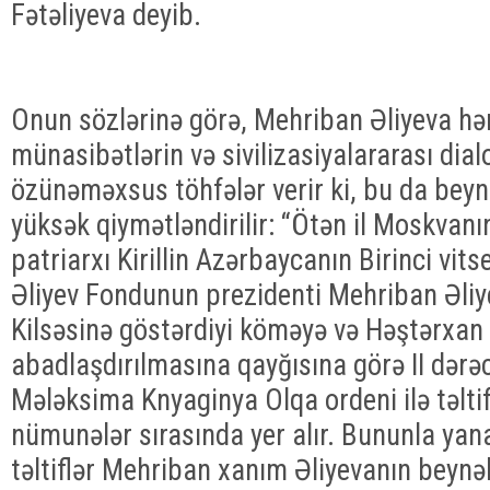
Fətəliyeva deyib.
Onun sözlərinə görə, Mehriban Əliyeva hə
münasibətlərin və sivilizasiyalararası dia
özünəməxsus töhfələr verir ki, bu da bey
yüksək qiymətləndirilir: “Ötən il Moskvan
patriarxı Kirillin Azərbaycanın Birinci vit
Əliyev Fondunun prezidenti Mehriban Əliy
Kilsəsinə göstərdiyi köməyə və Həştərxan 
abadlaşdırılmasına qayğısına görə II dər
Mələksima Knyaginya Olqa ordeni ilə təlti
nümunələr sırasında yer alır. Bununla yana
təltiflər Mehriban xanım Əliyevanın beynə