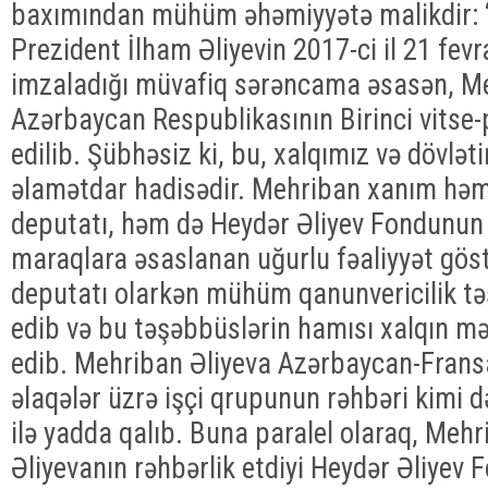
baxımından mühüm əhəmiyyətə malikdir: 
Prezident İlham Əliyevin 2017-ci il 21 fevr
imzaladığı müvafiq sərəncama əsasən, Me
Azərbaycan Respublikasının Birinci vitse-
edilib. Şübhəsiz ki, bu, xalqımız və dövlə
əlamətdar hadisədir. Mehriban xanım həm 
deputatı, həm də Heydər Əliyev Fondunun p
maraqlara əsaslanan uğurlu fəaliyyət göstə
deputatı olarkən mühüm qanunvericilik təş
edib və bu təşəbbüslərin hamısı xalqın m
edib. Mehriban Əliyeva Azərbaycan-Frans
əlaqələr üzrə işçi qrupunun rəhbəri kimi d
ilə yadda qalıb. Buna paralel olaraq, Meh
Əliyevanın rəhbərlik etdiyi Heydər Əliyev