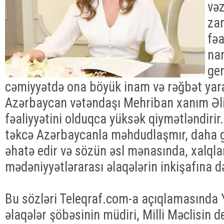
vəz
za
fəa
na
gen
cəmiyyətdə ona böyük inam və rəğbət yara
Azərbaycan vətəndaşı Mehriban xanım Əli
fəaliyyətini olduqca yüksək qiymətləndirir
təkcə Azərbaycanla məhdudlaşmır, daha g
əhatə edir və sözün əsl mənasında, xalqla
mədəniyyətlərarası əlaqələrin inkişafına də
Bu sözləri Teleqraf.com-a açıqlamasında 
əlaqələr şöbəsinin müdiri, Milli Məclisin d