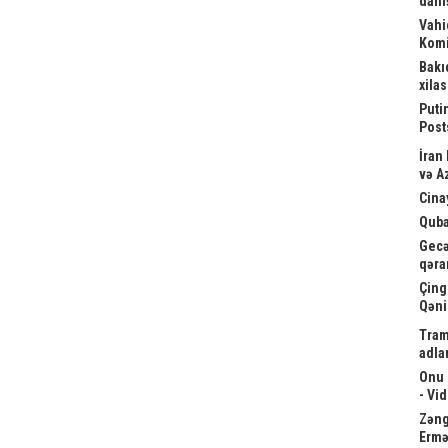
danış
Vahi
Komi
Bakı
xila
Puti
Post
İran
və A
Cina
Quba
Gecə
qəra
Çing
Qəni
Tram
adla
Onu 
- Vi
Zəngə
Ermə