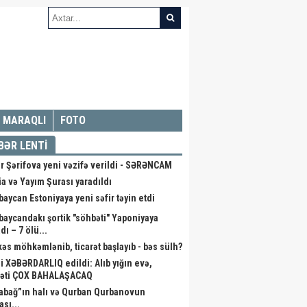
MARAQLI
FOTO
BƏR LENTİ
r Şərifova yeni vəzifə verildi - SƏRƏNCAM
a və Yayım Şurası yaradıldı
baycan Estoniyaya yeni səfir təyin etdi
baycandakı şortik "söhbəti" Yaponiyaya
dı – 7 ölü...
kəs möhkəmlənib, ticarət başlayıb - bəs sülh?
li XƏBƏRDARLIQ edildi: Alıb yığın evə,
əti ÇOX BAHALAŞACAQ
abağ”ın halı və Qurban Qurbanovun
ası...