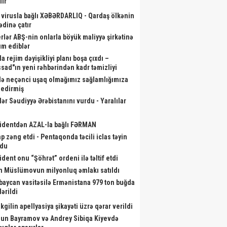
lir
 virusla bağlı XƏBƏRDARLIQ - Qardaş ölkənin
ədinə çatır
rlər ABŞ-nin onlarla böyük maliyyə şirkətinə
m ediblər
akir Həsənov yeni hərbi
Kardioloq həmin səs yazısının ona
B
tlərə baxış keçirdi - Fotolar
a rejim dəyişikliyi planı boşa çıxdı –
aid olmadığını - Açıqladı
sad"ın yeni rəhbərindən kadr təmizliyi
də neçənci uşaq olmağımız sağlamlığımıza
r edirmiş
lər Səudiyyə Ərəbistanını vurdu - Yaralılar
identdən AZAL-la bağlı FƏRMAN
p zəng etdi - Pentaqonda təcili iclas təyin
ndu
ident onu “Şöhrət” ordeni ilə təltif etdi
m Müslümovun milyonluq əmlakı satıldı
baycan vasitəsilə Ermənistana 979 ton buğda
ərildi
kgilin apellyasiya şikayəti üzrə qərar verildi
un Bayramov və Andrey Sibiqa Kiyevdə