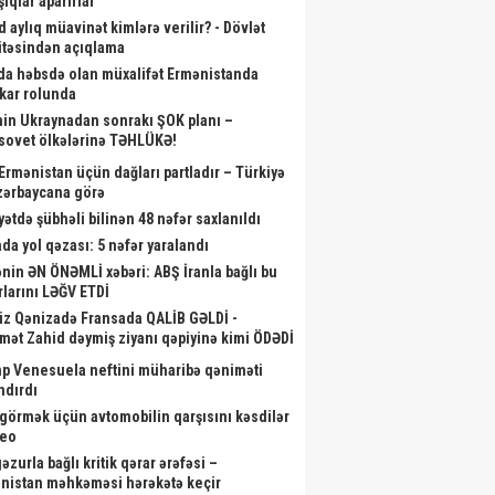
ıqlar aparırlar
d aylıq müavinət kimlərə verilir? - Dövlət
təsindən açıqlama
da həbsdə olan müxalifət Ermənistanda
skar rolunda
nin Ukraynadan sonrakı ŞOK planı –
sovet ölkələrinə TƏHLÜKƏ!
 Ermənistan üçün dağları partladır – Türkiyə
zərbaycana görə
yətdə şübhəli bilinən 48 nəfər saxlanıldı
da yol qəzası: 5 nəfər yaralandı
nin ƏN ÖNƏMLİ xəbəri: ABŞ İranla bağlı bu
rlarını LƏĞV ETDİ
iz Qənizadə Fransada QALİB GƏLDİ -
mət Zahid dəymiş ziyanı qəpiyinə kimi ÖDƏDİ
p Venesuela neftini müharibə qəniməti
ndırdı
görmək üçün avtomobilin qarşısını kəsdilər
deo
zurla bağlı kritik qərar ərəfəsi –
nistan məhkəməsi hərəkətə keçir