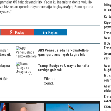
nmalar 85 faiz dayandırılıb. Yəqin ki, insanların dəniz yolu ilə
Düny
və biz onları quruda dayandırmağa başlayacağıq. Bunu quruda
imz
layacaq".
Kart
Kiyev
payta
Paylaş
Paylaş
Ermə
Azər
II Q
Ermə
tindən
ABŞ Venesuelada narkokartellərə
Ər-a
edəcəyik
qarşı quru əməliyyatı keçirə bilər
var 
Azər
zılaşma
Tramp: Rusiya və Ukrayna bu həftə
razılığa gələcək
buğd
Müqa
LIĞI:
ödən
Azər
oldu
Ermə
xərc
Körf