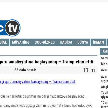
SİAL
MÜSAHİBƏ
ŞOU-BİZNES
HADİSƏ
DÜNYA
İDMAN
XƏ
Sami
quru əməliyyatına başlayacaq – Tramp elan etdi
Medi
83
dəfə baxılıb
Azər
Azər
sıçra
Atəş
Təci
olu ilə narkotik daşınmasına qarşı mübarizəyə başlayacaq.
qiym
“Qar
 qarşısında videoçıxışı zamanı deyib: "Biz bunu həll edəcəyik;
istef