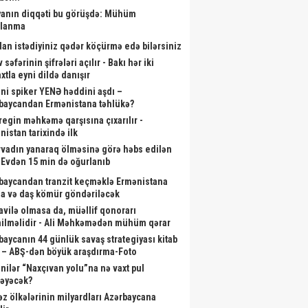
anın diqqəti bu görüşdə: Mühüm
alanma
dan istədiyiniz qədər köçürmə edə bilərsiniz
 səfərinin şifrələri açılır - Bakı hər iki
xtla eyni dildə danışır
ni spiker YENƏ həddini aşdı –
baycandan Ermənistana təhlükə?
aregin məhkəmə qarşısına çıxarılır -
nistan tarixində ilk
rvadın yanaraq ölməsinə görə həbs edilən
- Evdən 15 min də oğurlanıb
baycandan tranzit keçməklə Ermənistana
a və daş kömür göndəriləcək
vilə olmasa da, müəllif qonorarı
ilməlidir - Ali Məhkəmədən mühüm qərar
baycanın 44 günlük savaş strategiyası kitab
 – ABŞ-dən böyük araşdırma-Foto
nilər “Naxçıvan yolu”na nə vaxt pul
ləyəcək?
əz ölkələrinin milyardları Azərbaycana