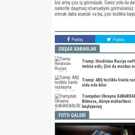
biz artıq çox iş görmüşük. Dəniz yolu ilə daşı
narkotik daşımaq istəmədiyini görmüsünüz 
etmək daha asandır və bu, çox tezliklə baş
Paylaş
Paylaş
OXŞAR XƏBƏRLƏR
Tramp: Hindistan Rusiya nef
imtina edir, Çini də məcbur 
Tramp: ABŞ tezliklə İranla ra
əldə edə bilər
Trampdan Ukrayna XƏBƏRDAR
Bitməsə, dünya müharibəsi
başlayacaq
FOTO QALERİ