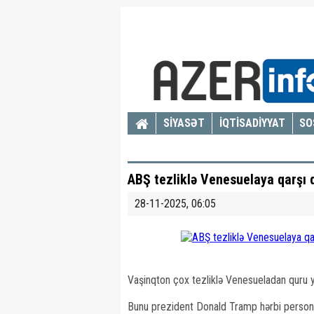
SİYASƏT
İQTİSADİYYAT
SO
ABŞ tezliklə Venesuelaya qarşı 
28-11-2025, 06:05
Vaşinqton çox tezliklə Venesueladan quru y
Bunu prezident Donald Tramp hərbi personal