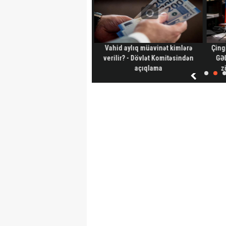
ərbaycanın 44 günlük savaş
Vahid aylıq müavinət kimlərə
Çing
tegiyası kitab oldu – ABŞ-dən
verilir? - Dövlət Komitəsindən
GƏL
böyük araşdırma-Foto
açıqlama
z