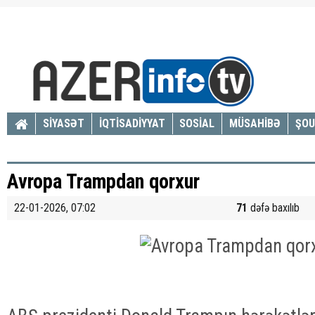
SİYASƏT
İQTİSADİYYAT
SOSİAL
MÜSAHİBƏ
ŞOU
Avropa Trampdan qorxur
22-01-2026, 07:02
71
dəfə baxılıb