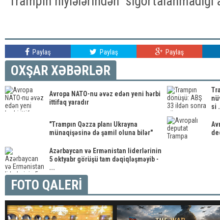
"Trampın hiylələrindən" sığortalanmadığı 
Paylaş
Paylaş
Paylaş
OXŞAR XƏBƏRLƏR
Tr
Avropa NATO-nu əvəz edən yeni hərbi
nü
ittifaq yaradır
si .
"Trampın Qəzza planı Ukrayna
Av
münaqişəsinə də şamil oluna bilər"
de
Azərbaycan və Ermənistan liderlərinin
5 oktyabr görüşü tam dəqiqləşməyib -
...
FOTO QALERİ