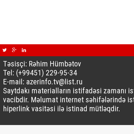
Təsisçi: Rəhim Hümbətov
Tel: (+99451) 229-95-34
E-mail: azerinfo.tv@list.ru
Saytdakı materialların istifadəsi zamanı i
vacibdir. Məlumat internet səhifələrində is
hiperlink vasitəsi ilə istinad mütləqdir.