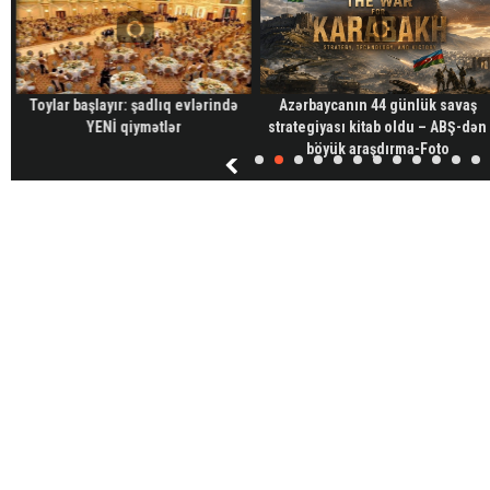
Toylar başlayır: şadlıq evlərində
Azərbaycanın 44 günlük savaş
YENİ qiymətlər
strategiyası kitab oldu – ABŞ-dən
böyük araşdırma-Foto