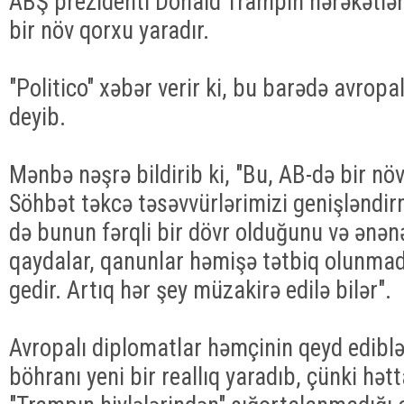
ABŞ prezidenti Donald Trampın hərəkətləri
bir növ qorxu yaradır.
"Politico" xəbər verir ki, bu barədə avropa
deyib.
Mənbə nəşrə bildirib ki, "Bu, AB-də bir növ
Söhbət təkcə təsəvvürlərimizi genişləndi
də bunun fərqli bir dövr olduğunu və ənən
qaydalar, qanunlar həmişə tətbiq olunma
gedir. Artıq hər şey müzakirə edilə bilər".
Avropalı diplomatlar həmçinin qeyd ediblə
böhranı yeni bir reallıq yaradıb, çünki hət