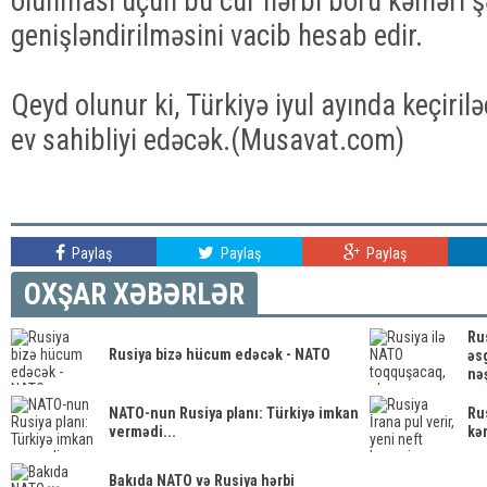
olunması üçün bu cür hərbi boru kəməri 
genişləndirilməsini vacib hesab edir.
Qeyd olunur ki, Türkiyə iyul ayında keçir
ev sahibliyi edəcək.(Musavat.com)
Paylaş
Paylaş
Paylaş
OXŞAR XƏBƏRLƏR
Ru
Rusiya bizə hücum edəcək - NATO
əs
nəş
NATO-nun Rusiya planı: Türkiyə imkan
Rus
vermədi...
kəm
Bakıda NATO və Rusiya hərbi