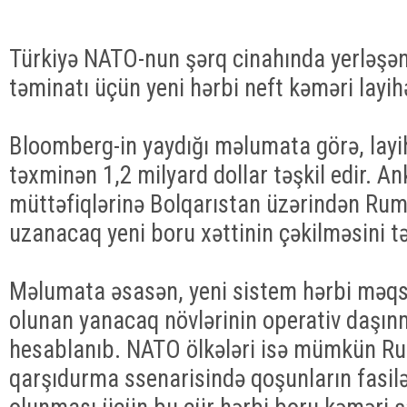
Türkiyə NATO-nun şərq cinahında yerləşə
təminatı üçün yeni hərbi neft kəməri layihə
Bloomberg-in yaydığı məlumata görə, lay
təxminən 1,2 milyard dollar təşkil edir. 
müttəfiqlərinə Bolqarıstan üzərindən Rum
uzanacaq yeni boru xəttinin çəkilməsini tə
Məlumata əsasən, yeni sistem hərbi məqsə
olunan yanacaq növlərinin operativ daşın
hesablanıb. NATO ölkələri isə mümkün Rusi
qarşıdurma ssenarisində qoşunların fasil