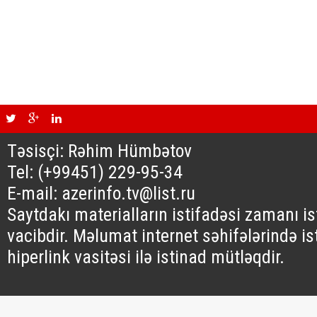
Təsisçi: Rəhim Hümbətov
Tel: (+99451) 229-95-34
E-mail: azerinfo.tv@list.ru
Saytdakı materialların istifadəsi zamanı i
vacibdir. Məlumat internet səhifələrində is
hiperlink vasitəsi ilə istinad mütləqdir.