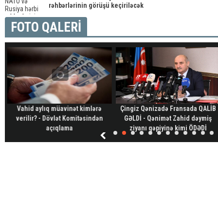
rəhbərlərinin görüşü keçiriləcək
FOTO QALERİ
Vahid aylıq müavinət kimlərə
Çingiz Qənizadə Fransada QALİB
verilir? - Dövlət Komitəsindən
GƏLDİ - Qənimət Zahid dəymiş
açıqlama
ziyanı qəpiyinə kimi ÖDƏDİ