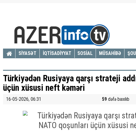
SİYASƏT
İQTİSADİYYAT
SOSİAL
MÜSAHİBƏ
ŞOU
Türkiyədən Rusiyaya qarşı strateji ad
üçün xüsusi neft kəməri
16-05-2026, 06:31
59
dəfə baxılıb