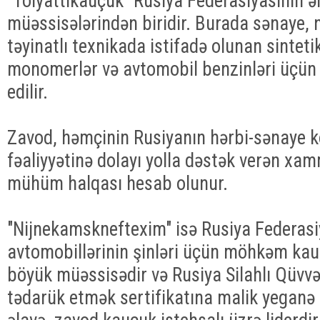
"Tolyattikauçuk" Rusiya Federasiyasının 
müəssisələrindən biridir. Burada sənaye, 
təyinatlı texnikada istifadə olunan sinteti
monomerlər və avtomobil benzinləri üçün 
edilir.
Zavod, həmçinin Rusiyanın hərbi-sənaye 
fəaliyyətinə dolayı yolla dəstək verən xam
mühüm halqası hesab olunur.
"Nijnekamskneftexim" isə Rusiya Federas
avtomobillərinin şinləri üçün möhkəm kau
böyük müəssisədir və Rusiya Silahlı Qüvvəl
tədarük etmək sertifikatına malik yeganə 