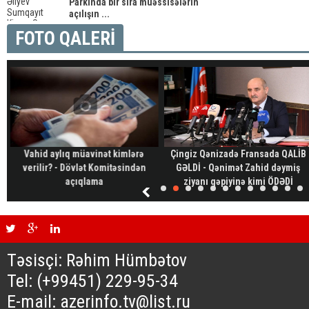
Parkında bir sıra müəssisələrin
açılışın ...
FOTO QALERİ
Vahid aylıq müavinət kimlərə
Çingiz Qənizadə Fransada QALİB
verilir? - Dövlət Komitəsindən
GƏLDİ - Qənimət Zahid dəymiş
açıqlama
ziyanı qəpiyinə kimi ÖDƏDİ
Təsisçi: Rəhim Hümbətov
Tel: (+99451) 229-95-34
E-mail: azerinfo.tv@list.ru