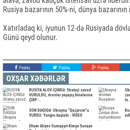
əlavə, zavod kauçuk istehsalı üzrə liderdir
Rusiya bazarının 50%-ni, dünya bazarının i
Xatırladaq ki, iyunun 12-də Rusiyada dövl
Günü qeyd olunur.
Paylaş
Paylaş
Paylaş
OXŞAR XƏBƏRLƏR
RUSİYA ALOV İÇİNDƏ: Strateji zavod
Uk
VURULDU, dronlar yaşayış binalarına
zav
ÇIRP ...
to .
SON DƏQİQƏ: Ukrayna “Qazprom”u
Ru
VURDU: Yanğın başladı - VİDEO
adl
İlham Əliyev Sumqayıt Kimya Sənaye