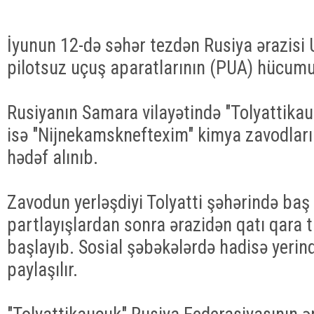
İyunun 12-də səhər tezdən Rusiya ərazis
pilotsuz uçuş aparatlarının (PUA) hücum
Rusiyanın Samara vilayətində "Tolyattikau
isə "Nijnekamskneftexim" kimya zavodları 
hədəf alınıb.
Zavodun yerləşdiyi Tolyatti şəhərində baş 
partlayışlardan sonra ərazidən qatı qara
başlayıb. Sosial şəbəkələrdə hadisə yerind
paylaşılır.