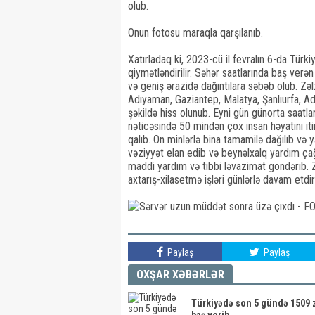
olub.
Onun fotosu maraqla qarşılanıb.
Xatırladaq ki, 2023-cü il fevralın 6-da Türki
qiymətləndirilir. Səhər saatlarında baş ver
və geniş ərazidə dağıntılara səbəb olub. Z
Adıyaman, Gaziantep, Malatya, Şanlıurfa, Ad
şəkildə hiss olunub. Eyni gün günorta saatla
nəticəsində 50 mindən çox insan həyatını iti
qalıb. On minlərlə bina tamamilə dağılıb və
vəziyyət elan edib və beynəlxalq yardım çağı
maddi yardım və tibbi ləvazimat göndərib. Zə
axtarış-xilasetmə işləri günlərlə davam etdiril
Paylaş
Paylaş
OXŞAR XƏBƏRLƏR
Türkiyədə son 5 gündə 1509 