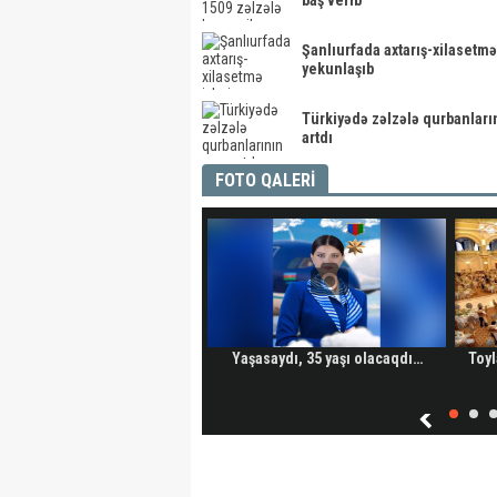
baş verib
Şanlıurfada axtarış-xilasetmə 
yekunlaşıb
Türkiyədə zəlzələ qurbanları
artdı
FOTO QALERİ
Yaşasaydı, 35 yaşı olacaqdı…
Toyl