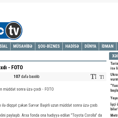
SİAL
MÜSAHİBƏ
ŞOU-BİZNES
HADİSƏ
DÜNYA
İDMAN
XƏ
Tarix
ıxdı - FOTO
isə l
Ukray
107
dəfə baxılıb
vur
“Yax
başl
Yaşa
İşçi
ı ilə diqqət çəkən Sərvər Bəşirli uzun müddət sonra üzə çıxıb.
bilə
klini paylaşıb. Arxa fonda ona hədiyyə edilən "Toyota Corolla" da
Metr