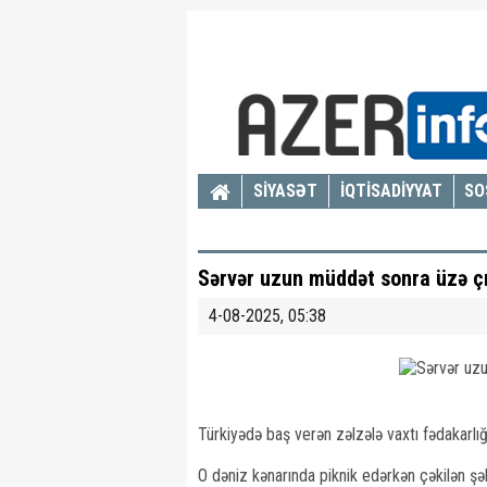
SİYASƏT
İQTİSADİYYAT
SO
Sərvər uzun müddət sonra üzə ç
4-08-2025, 05:38
Türkiyədə baş verən zəlzələ vaxtı fədakarlığ
O dəniz kənarında piknik edərkən çəkilən şə