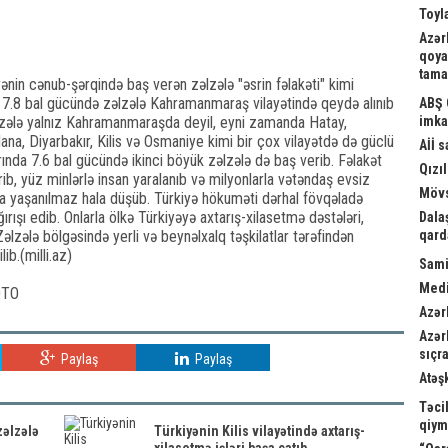
Toyl
Azər
qoya
tama
yənin cənub-şərqində baş verən zəlzələ "əsrin fəlakəti" kimi
ən 7.8 bal gücündə zəlzələ Kahramanmaraş vilayətində qeydə alınıb
ABŞ 
əlzələ yalnız Kahramanmaraşda deyil, eyni zamanda Hatay,
imka
ana, Diyarbakır, Kilis və Osmaniye kimi bir çox vilayətdə də güclü
Aİİ 
rında 7.6 bal gücündə ikinci böyük zəlzələ də baş verib. Fəlakət
Qızıl
rib, yüz minlərlə insan yaralanıb və milyonlarla vətəndaş evsiz
Mövs
 ya yaşanılmaz hala düşüb. Türkiyə hökuməti dərhal fövqəladə
rışı edib. Onlarla ölkə Türkiyəyə axtarış-xilasetmə dəstələri,
Dala
lzələ bölgəsində yerli və beynəlxalq təşkilatlar tərəfindən
qard
ib.(milli.az)
Sami
Medi
Azər
Azər
sıçra
Paylaş
Paylaş
Atəş
Təci
qiym
zəlzələ
Türkiyənin Kilis vilayətində axtarış-