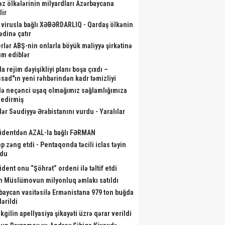
əz ölkələrinin milyardları Azərbaycana
lir
 virusla bağlı XƏBƏRDARLIQ - Qardaş ölkənin
ədinə çatır
rlər ABŞ-nin onlarla böyük maliyyə şirkətinə
m ediblər
a rejim dəyişikliyi planı boşa çıxdı –
sad"ın yeni rəhbərindən kadr təmizliyi
də neçənci uşaq olmağımız sağlamlığımıza
r edirmiş
lər Səudiyyə Ərəbistanını vurdu - Yaralılar
identdən AZAL-la bağlı FƏRMAN
p zəng etdi - Pentaqonda təcili iclas təyin
ndu
ident onu “Şöhrət” ordeni ilə təltif etdi
m Müslümovun milyonluq əmlakı satıldı
baycan vasitəsilə Ermənistana 979 ton buğda
ərildi
kgilin apellyasiya şikayəti üzrə qərar verildi