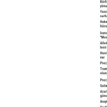
Körf
yönə
Yeni
sərh
Hake
hücu
İrand
"Mos
Ailə
təsi
Husi
var
Prez
Tram
olu
Prez
Səli
Azər
gönd
Arayi