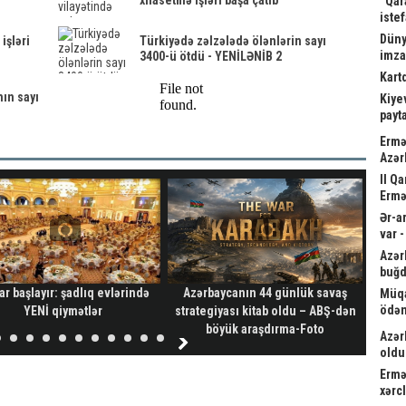
xilasetmə işləri başa çatıb
“Qar
istef
Düny
işləri
Türkiyədə zəlzələdə ölənlərin sayı
imz
3400-ü ötdü - YENİLƏNİB 2
Kart
nın sayı
Kiyev
payta
Ermə
Azər
II Q
Ermə
Ər-a
var 
Azər
buğd
ar başlayır: şadlıq evlərində
Azərbaycanın 44 günlük savaş
Vah
Müqa
ödən
YENİ qiymətlər
strategiyası kitab oldu – ABŞ-dən
ver
böyük araşdırma-Foto
Azər
oldu
Ermə
xərc