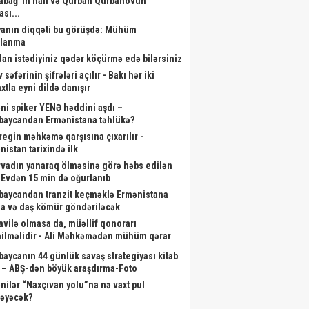
abağ”ın halı və Qurban Qurbanovun
ası...
anın diqqəti bu görüşdə: Mühüm
alanma
dan istədiyiniz qədər köçürmə edə bilərsiniz
 səfərinin şifrələri açılır - Bakı hər iki
xtla eyni dildə danışır
ni spiker YENƏ həddini aşdı –
baycandan Ermənistana təhlükə?
aregin məhkəmə qarşısına çıxarılır -
nistan tarixində ilk
rvadın yanaraq ölməsinə görə həbs edilən
- Evdən 15 min də oğurlanıb
baycandan tranzit keçməklə Ermənistana
a və daş kömür göndəriləcək
id aylıq müavinət kimlərə
Çingiz Qənizadə Fransada QALİB
Gəl
vilə olmasa da, müəllif qonorarı
ilməlidir - Ali Məhkəmədən mühüm qərar
ilir? - Dövlət Komitəsindən
GƏLDİ - Qənimət Zahid dəymiş
açıqlama
ziyanı qəpiyinə kimi ÖDƏDİ
baycanın 44 günlük savaş strategiyası kitab
 – ABŞ-dən böyük araşdırma-Foto
nilər “Naxçıvan yolu”na nə vaxt pul
ləyəcək?