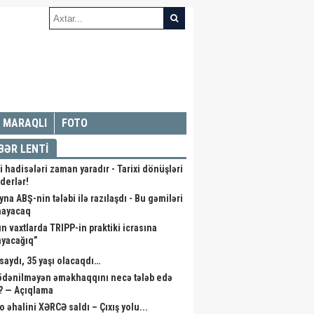
MARAQLI
FOTO
BƏR LENTİ
i hadisələri zaman yaradır - Tarixi dönüşləri
iderlər!
na ABŞ-nin tələbi ilə razılaşdı - Bu gəmiləri
mayacaq
ın vaxtlarda TRIPP-in praktiki icrasına
ayacağıq”
saydı, 35 yaşı olacaqdı…
 ödənilməyən əməkhaqqını necə tələb edə
r? — Açıqlama
o əhalini XƏRCƏ saldı – Çıxış yolu...