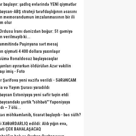
ar başlayır: şadlıq evlərində YENİ qiymətlər
baycan-ABŞ strateji tərəfdaşlığının əsasını
n memorandumun imzalanmasının bir ili
m olur
Ordusu İranı dənizdən boğur: 51 gəmiyə
n verilməyib ki...
sammitində Paşinyana sərt mesaj
ın qiyməti 4 400 dollara yaxınlaşır
ümə Ronaldosuz başlayacaqlar
şanları ayırarkən öldürülən Azər vəkilin
aşı imiş - Foto
r Şərifova yeni vəzifə verildi - SƏRƏNCAM
a və Yayım Şurası yaradıldı
baycan Estoniyaya yeni səfir təyin etdi
baycandakı şortik "söhbəti" Yaponiyaya
dı – 7 ölü...
kəs möhkəmlənib, ticarət başlayıb - bəs sülh?
li XƏBƏRDARLIQ edildi: Alıb yığın evə,
əti ÇOX BAHALAŞACAQ