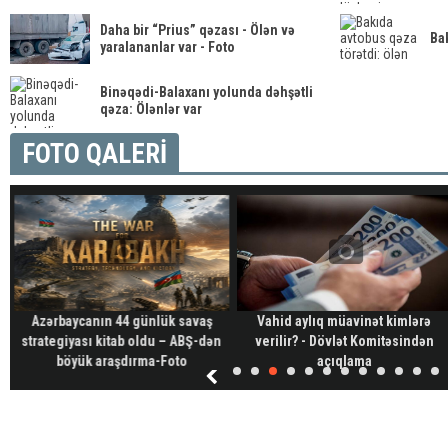
Daha bir “Prius” qəzası - Ölən və
Ba
yaralananlar var - Foto
Binəqədi-Balaxanı yolunda dəhşətli
qəza: Ölənlər var
FOTO QALERİ
Azərbaycanın 44 günlük savaş
Vahid aylıq müavinət kimlərə
strategiyası kitab oldu – ABŞ-dən
verilir? - Dövlət Komitəsindən
böyük araşdırma-Foto
açıqlama