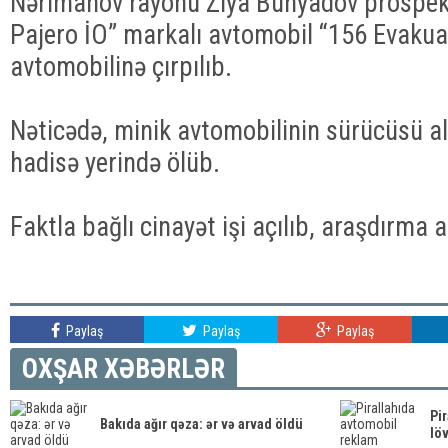
Nərimanov rayonu Ziya Bünyadov prospek
Pajero İO” markalı avtomobil “156 Evakua
avtomobilinə çırpılıb.
Nəticədə, minik avtomobilinin sürücüsü al
hadisə yerində ölüb.
Faktla bağlı cinayət işi açılıb, araşdırma ap
Paylaş
Paylaş
Paylaş
OXŞAR XƏBƏRLƏR
Pi
Bakıda ağır qəza: ər və arvad öldü
löv