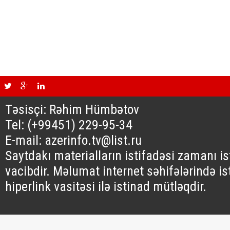
Təsisçi: Rəhim Hümbətov
Tel: (+99451) 229-95-34
E-mail: azerinfo.tv@list.ru
Saytdakı materialların istifadəsi zamanı i
vacibdir. Məlumat internet səhifələrində is
hiperlink vasitəsi ilə istinad mütləqdir.