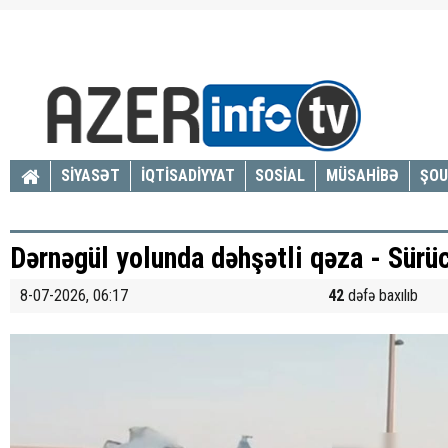
SİYASƏT
İQTİSADİYYAT
SOSİAL
MÜSAHİBƏ
ŞOU
Dərnəgül yolunda dəhşətli qəza - Sürü
8-07-2026, 06:17
42
dəfə baxılıb