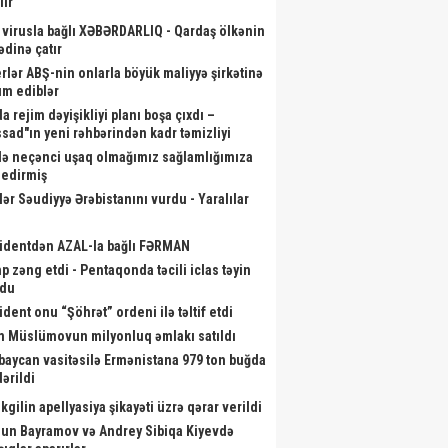
lir
 virusla bağlı XƏBƏRDARLIQ - Qardaş ölkənin
ədinə çatır
rlər ABŞ-nin onlarla böyük maliyyə şirkətinə
m ediblər
a rejim dəyişikliyi planı boşa çıxdı –
sad"ın yeni rəhbərindən kadr təmizliyi
də neçənci uşaq olmağımız sağlamlığımıza
r edirmiş
lər Səudiyyə Ərəbistanını vurdu - Yaralılar
identdən AZAL-la bağlı FƏRMAN
p zəng etdi - Pentaqonda təcili iclas təyin
ndu
ident onu “Şöhrət” ordeni ilə təltif etdi
m Müslümovun milyonluq əmlakı satıldı
baycan vasitəsilə Ermənistana 979 ton buğda
ərildi
kgilin apellyasiya şikayəti üzrə qərar verildi
un Bayramov və Andrey Sibiqa Kiyevdə