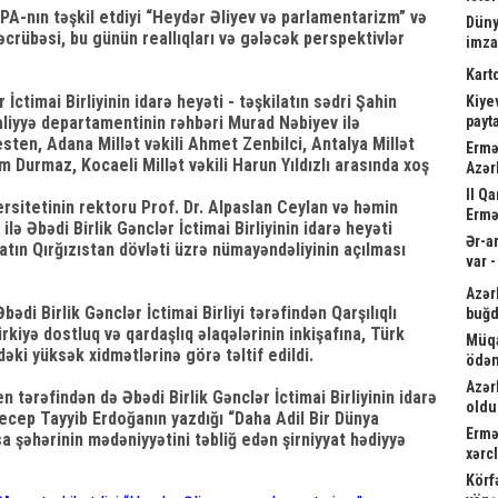
KPA-nın təşkil etdiyi “Heydər Əliyev və parlamentarizm” və
Düny
crübəsi, bu günün reallıqları və gələcək perspektivlər
imz
Kart
İctimai Birliyinin idarə heyəti - təşkilatın sədri Şahin
Kiyev
aliyyə departamentinin rəhbəri Murad Nəbiyev ilə
payta
sten, Adana Millət vəkili Ahmet Zenbilci, Antalya Millət
Ermə
im Durmaz, Kocaeli Millət vəkili Harun Yıldızlı arasında xoş
Azər
II Q
rsitetinin rektoru Prof. Dr. Alpaslan Ceylan və həmin
Ermə
lə Əbədi Birlik Gənclər İctimai Birliyinin idarə heyəti
Ər-a
ilatın Qırğızıstan dövləti üzrə nümayəndəliyinin açılması
var 
Azər
ədi Birlik Gənclər İctimai Birliyi tərəfindən Qarşılıqlı
buğd
iyə dostluq və qardaşlıq əlaqələrinin inkişafına, Türk
Müqa
əki yüksək xidmətlərinə görə təltif edildi.
ödən
Azər
 tərəfindən də Əbədi Birlik Gənclər İctimai Birliyinin idarə
oldu
ecep Tayyib Erdoğanın yazdığı “Daha Adil Bir Dünya
Ermə
 şəhərinin mədəniyyətini təbliğ edən şirniyyat hədiyyə
xərc
Körf