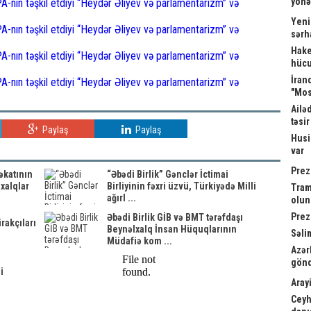
yönə
Yeni
sərh
Hake
hücu
İrand
"Mos
Ailə
təsi
Paylaş
Paylaş
Husi
var
Prez
əkatının
“Əbədi Birlik” Gənclər İctimai
 xalqlar
Birliyinin fəxri üzvü, Türkiyədə Milli
Tram
ağırl ...
olu
Prez
Əbədi Birlik GİB və BMT tərəfdaşı
irakçıları
Beynəlxalq İnsan Hüquqlarının
Səli
Müdafiə kom ...
Azər
gönd
i
Arayi
Ceyh