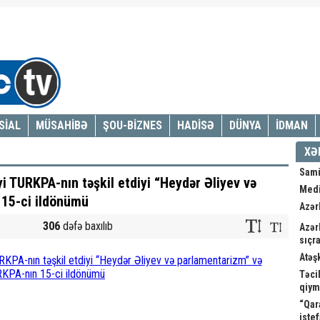
SİAL
MÜSAHİBƏ
ŞOU-BİZNES
HADİSƏ
DÜNYA
İDMAN
XƏ
Sami
iyi TURKPA-nın təşkil etdiyi “Heydər Əliyev və
Medi
15-ci ildönümü
Azər
306
dəfə baxılıb
Azər
sıçra
Atəş
Təci
qiym
“Qar
istef