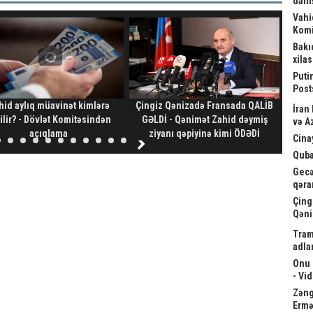
danış
Vahi
Komi
Bakı
xila
Puti
Post
hid aylıq müavinət kimlərə
Çingiz Qənizadə Fransada QALİB
Gəl
İran
ilir? - Dövlət Komitəsindən
GƏLDİ - Qənimət Zahid dəymiş
və A
açıqlama
ziyanı qəpiyinə kimi ÖDƏDİ
Cina
Quba
Gecə
qəra
Çing
Qəni
Tram
adla
Onu 
- Vi
Zəngə
Ermə