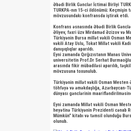
Əbədi Birlik Gənclər İctimai Birliyi TUR
TURKPA-nın 15-ci ildönümü: Keçmişin tə
mövzusundakı konfransda iştirak etdi.
Konfrans əsnasında Əbədi Birlik Gənclər 
Əliyev, fəxri üzv Mirdaməd Əzizov və M
Türkiyənin Bursa millət vəkili Osman Me
vəkili Atay Uslu, Tokat Millət vəkili Kad
danışıqlıqlar aparıldı.
Eyni zamanda Qırğızıstanın Manas Unive
universitetin Prof.Dr Serhat Burmaoğlu i
arasında fikir mübadiləsi aparılıb, təşk
mövzusuna toxunulub.
Türkiyənin millət vəkili Osman Mesten Əb
töhfəyə və əməkdaşlığa, Azərbaycan-Türk
dünyası gənclərinin maarifləndirilməsind
Eyni zamanda Millət vəkili Osman Mesten
heyətinə Türkiyənin Prezidenti cənab R
Mümkün” kitabı və təmsil olunduğu Bursa
olunub.