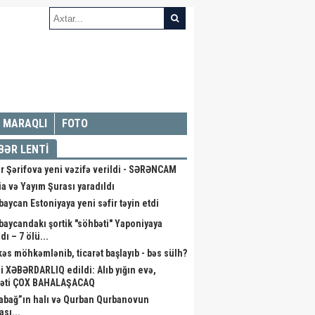
MARAQLI
FOTO
BƏR LENTİ
r Şərifova yeni vəzifə verildi - SƏRƏNCAM
a və Yayım Şurası yaradıldı
baycan Estoniyaya yeni səfir təyin etdi
baycandakı şortik "söhbəti" Yaponiyaya
dı – 7 ölü...
kəs möhkəmlənib, ticarət başlayıb - bəs sülh?
li XƏBƏRDARLIQ edildi: Alıb yığın evə,
əti ÇOX BAHALAŞACAQ
abağ”ın halı və Qurban Qurbanovun
ası...