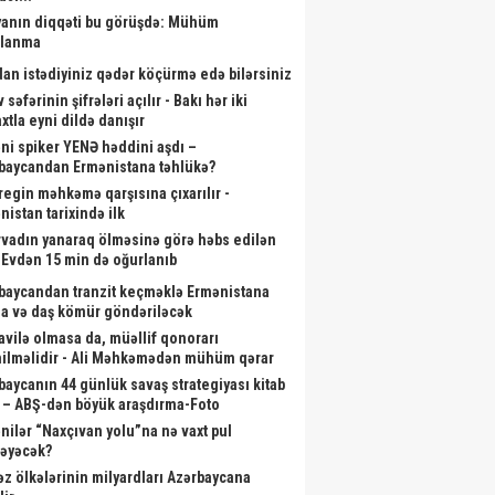
anın diqqəti bu görüşdə: Mühüm
alanma
dan istədiyiniz qədər köçürmə edə bilərsiniz
 səfərinin şifrələri açılır - Bakı hər iki
xtla eyni dildə danışır
ni spiker YENƏ həddini aşdı –
baycandan Ermənistana təhlükə?
aregin məhkəmə qarşısına çıxarılır -
nistan tarixində ilk
rvadın yanaraq ölməsinə görə həbs edilən
- Evdən 15 min də oğurlanıb
baycandan tranzit keçməklə Ermənistana
a və daş kömür göndəriləcək
vilə olmasa da, müəllif qonorarı
ilməlidir - Ali Məhkəmədən mühüm qərar
baycanın 44 günlük savaş strategiyası kitab
 – ABŞ-dən böyük araşdırma-Foto
nilər “Naxçıvan yolu”na nə vaxt pul
ləyəcək?
əz ölkələrinin milyardları Azərbaycana