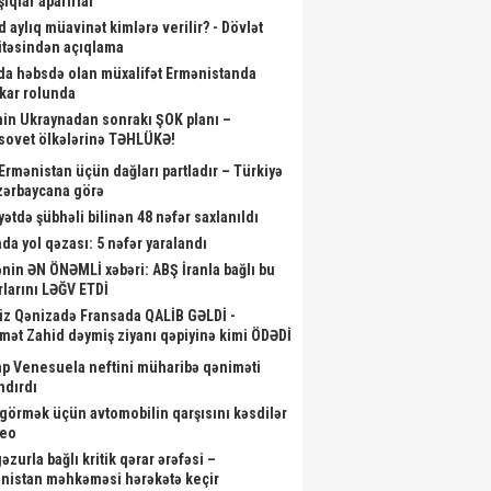
ıqlar aparırlar
d aylıq müavinət kimlərə verilir? - Dövlət
təsindən açıqlama
da həbsdə olan müxalifət Ermənistanda
skar rolunda
nin Ukraynadan sonrakı ŞOK planı –
sovet ölkələrinə TƏHLÜKƏ!
ən il İrəvana gedəcəyik? –
Zakir Həsənov yeni hərbi
Kardio
 Ermənistan üçün dağları partladır – Türkiyə
İLGİNC anons
obyektlərə baxış keçirdi - Fotolar
a
zərbaycana görə
yətdə şübhəli bilinən 48 nəfər saxlanıldı
da yol qəzası: 5 nəfər yaralandı
nin ƏN ÖNƏMLİ xəbəri: ABŞ İranla bağlı bu
rlarını LƏĞV ETDİ
iz Qənizadə Fransada QALİB GƏLDİ -
mət Zahid dəymiş ziyanı qəpiyinə kimi ÖDƏDİ
p Venesuela neftini müharibə qəniməti
ndırdı
görmək üçün avtomobilin qarşısını kəsdilər
deo
zurla bağlı kritik qərar ərəfəsi –
nistan məhkəməsi hərəkətə keçir