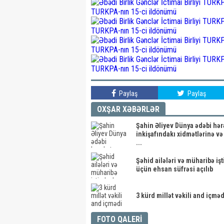
Paylaş
Paylaş
OXŞAR XƏBƏRLƏR
Şahin Əliyev Dünya ədəbi hər
inkişafındakı xidmətlərinə və
...
Şəhid ailələri və müharibə işt
üçün ehsan süfrəsi açılıb
3 kürd millət vəkili and içməd
FOTO QALERİ