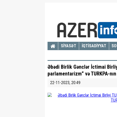
SİYASƏT
İQTİSADİYYAT
SO
Əbədi Birlik Gənclər İctimai Birl
parlamentarizm” və TURKPA-nın 
22-11-2023, 20:49